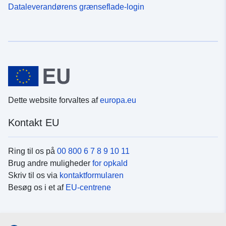
Dataleverandørens grænseflade-login
Dette website forvaltes af
europa.eu
Kontakt EU
Ring til os på
00 800 6 7 8 9 10 11
Brug andre muligheder
for opkald
Skriv til os via
kontaktformularen
Besøg os i et af
EU-centrene
Sociale medier