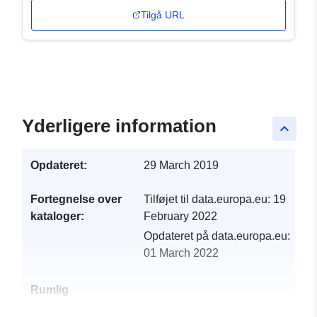
Tilgå URL
Yderligere information
keyboard_arrow_up
Opdateret:
29 March 2019
Fortegnelse over
Tilføjet til data.europa.eu:
19
kataloger:
February 2022
Opdateret på data.europa.eu:
01 March 2022
Rumlig
ressource: