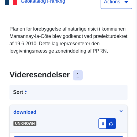
Geokatalog Frankrig
floden i kommunen
Actions
Marsannay-la-Côte en
Côte-d'Or
Planen for forebyggelse af naturlige risici i kommunen
Marsannay-la-Côte blev godkendt ved præfekturdekret
af 19.6.2010. Dette lag repræsenterer den
lovgivningsmæssige zoneinddeling af PPRN.
Videresendelser
1
Sort
download
-
UNKNOWN
0