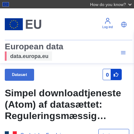
How do you know?
Log ind
European data
data.europa.eu
0
Datasæt
Simpel downloadtjeneste
(Atom) af datasættet:
Reguleringsmæssig
zoneinddeling af PPRN-