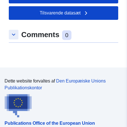
Tilsvarende datasæt
Comments
keyboard_arrow_down
0
Dette website forvaltes af
Den Europæiske Unions
Publikationskontor
Publications Office of the European Union