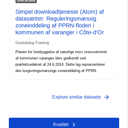
UNKNOWN
Simpel downloadtjeneste (Atom) af
datasættet: Reguleringsmæssig
zoneinddeling af PPRN-floden i
kommunen af varanger i Côte-d'Or
Geokatalog Frankrig
Planen for forebyggelse af naturlige risici oversvømmet
af kommunen varanges blev godkendt ved
præfekturdekret af 24.6.2014. Dette lag repræsenterer
den lovgivningsmæssige zoneinddeling af PPRN.
arrow_forward
Explore similar datasets
Kvalitet