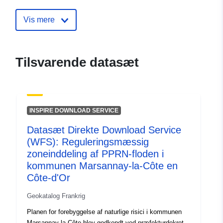
Identifikatorer:
http://catalogue.geo-
Vis mere
ide.developpement-
durable.gouv.fr/service/fr-
120066022-atom-f2d089af-
Tilsvarende datasæt
7f6a-4c25-8505-
e37d85bac59f
uriRef:
http://data.europa.eu/88u/dataset/fr
INSPIRE DOWNLOAD SERVICE
120066022-srv-8134d6ba-bd22-
4fde-8657-198d3bee80b2
Datasæt Direkte Download Service
(WFS): Reguleringsmæssig
Type:
Ressource:
zoneinddeling af PPRN-floden i
http://inspire.ec.europa.eu/metadat
kommunen Marsannay-la-Côte en
codelist/ResourceType/services
Côte-d'Or
Geokatalog Frankrig
Planen for forebyggelse af naturlige risici i kommunen
Marsannay-la-Côte blev godkendt ved præfekturdekret