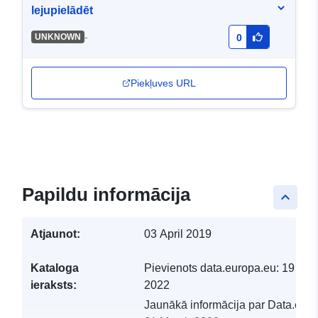
lejupielādēt
-
UNKNOWN
0
Piekļuves URL
Papildu informācija
keyboard_arrow_up
Atjaunot:
03 April 2019
Kataloga
Pievienots data.europa.eu:
19 Feb
ieraksts:
2022
Jaunākā informācija par Data.euro