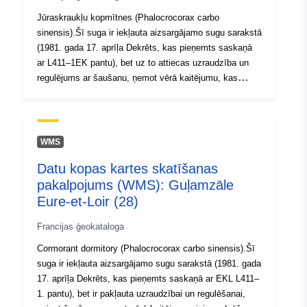
Jūraskraukļu kopmītnes (Phalocrocorax carbo
sinensis).Šī suga ir iekļauta aizsargājamo sugu sarakstā
(1981. gada 17. aprīļa Dekrēts, kas pieņemts saskaņā
ar L411–1EK pantu), bet uz to attiecas uzraudzība un
regulējums ar šaušanu, ņemot vērā kaitējumu, kas
nodarīts zivju audzēšanai un upju audzei, ievērojot
ministrijas rīkojumus, kas pieņemti saskaņā ar EK
līguma L411–2. pantu.
WMS
Datu kopas kartes skatīšanas
pakalpojums (WMS): Guļamzāle
Eure-et-Loir (28)
Francijas ģeokataloga
Cormorant dormitory (Phalocrocorax carbo sinensis).Šī
suga ir iekļauta aizsargājamo sugu sarakstā (1981. gada
17. aprīļa Dekrēts, kas pieņemts saskaņā ar EKL L411–
1. pantu), bet ir pakļauta uzraudzībai un regulēšanai,