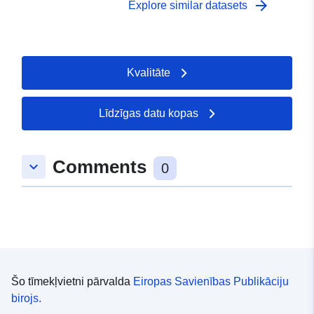
arrow_forward
Explore similar datasets
Kvalitāte
Līdzīgas datu kopas
Comments
keyboard_arrow_down
0
Šo tīmekļvietni pārvalda
Eiropas Savienības Publikāciju
birojs.