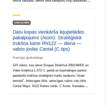
veicot šaušanu, ņemot vērā kaitējumu zivju audzēšanai
un upju audzei saskaņā ar ministrijas rīkojumiem, kas
pieņemti saskaņā ar EKL L411–2. pantu.
UNKNOWN
Datu kopas vienkārša lejupielādes
pakalpojums (Atom): Stratēģiskā
trokšņa karte RN122 — diena —
valsts joslas Cantal (C tips)
Francijas ģeokataloga
ĢIS slānis, kas ietver Eiropas Direktīvā 2002/49/EK un
Vides kodeksa L.572–1. pantā un turpmākajos pantos
paredzēto trokšņa stratēģisko karšu rasējumu “otrais
termiņš”. Attiecīgais tīkls: attiecīgais valsts ceļu tīkls
Cantal Ways: N122 Kartes veids: C Avots: Kantalas
prefekta 2014. gada 22. jūlija rīkojums Nr. 2014–0942 +
CEREMA tehniskais ziņojums (2014. gada aprīlis)