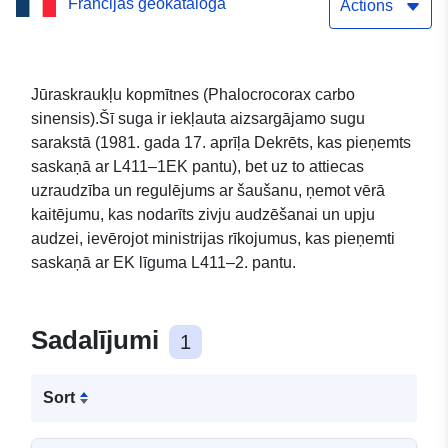
Francijas ģeokataloga
(28)
Actions
Jūraskraukļu kopmītnes (Phalocrocorax carbo
sinensis).Šī suga ir iekļauta aizsargājamo sugu
sarakstā (1981. gada 17. aprīļa Dekrēts, kas pieņemts
saskaņā ar L411–1EK pantu), bet uz to attiecas
uzraudzība un regulējums ar šaušanu, ņemot vērā
kaitējumu, kas nodarīts zivju audzēšanai un upju
audzei, ievērojot ministrijas rīkojumus, kas pieņemti
saskaņā ar EK līguma L411–2. pantu.
Sadalījumi
1
Sort