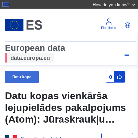
How do you know?
Pieteikties
European data
data.europa.eu
0
Datu kopa
Datu kopas vienkārša
lejupielādes pakalpojums
(Atom): Jūraskraukļu
kopmītnes Eure-et-Loir