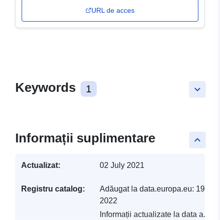
URL de acces
Keywords
1
keyboard_arrow_down
Informații suplimentare
keyboard_arrow_up
Actualizat:
02 July 2021
Registru catalog:
Adăugat la data.europa.eu:
19 Feb
2022
Informații actualizate la data a.eur