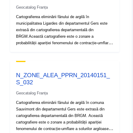
Geocatalog Franța
Cartografierea eliminării fânului de argilă în
municipalitatea Ligardes din departamentul Gers este
extrasă din cartografierea departamentală din
BRGM.Această cartografiere este o zonare a
probabilității apariției fenomenului de contracție-umflare
a solurilor argiloase. O hartă a susceptibilității a fost
elaborată pentru prima dată pe baza unor criterii pur
fizice de către BRGM din hărțile geologice ale
departamentului, care au fost interpretate ținând seama
N_ZONE_ALEA_PPRN_20140151_
de următorii factori pentru fiecare formațiune geologică:
S_032
— proporția de material argilos în cadrul formării (analiză
litică); — proporția de minerale suflate în faza de argilă
Geocatalog Franța
(compoziția minerală); comportamentul geotehnic al
materialului. Pentru fiecare dintre formațiunile de argilă
Cartografierea eliminării fânului de argilă în comuna
identificate, nivelul de pericol este, în cele din urmă,
Sauvimont din departamentul Gers este extrasă din
rezultatul nivelului de sensibilitate astfel obținut cu
cartografierea departamentală din BRGM. Această
densitatea umflăturilor sinistre, raportată la 100 km² de
cartografiere este o zonare a probabilității apariției
suprafață de aflorire urbanizată reală. Cartografierea
fenomenului de contracție-umflare a solurilor argiloase.