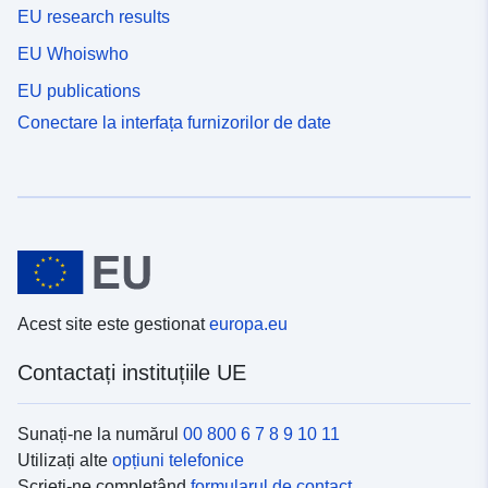
EU research results
EU Whoiswho
EU publications
Conectare la interfața furnizorilor de date
Acest site este gestionat
europa.eu
Contactați instituțiile UE
Sunați-ne la numărul
00 800 6 7 8 9 10 11
Utilizați alte
opțiuni telefonice
Scrieți-ne completând
formularul de contact