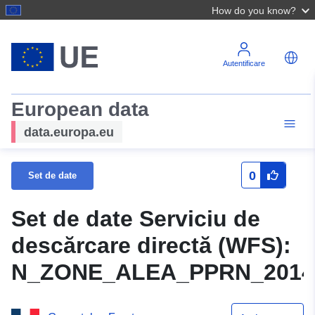
How do you know?
Autentificare
European data
data.europa.eu
0
Set de date
Set de date Serviciu de
descărcare directă (WFS):
N_ZONE_ALEA_PPRN_2014