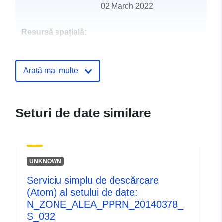
02 March 2022
Resursă spațială:
Identificatori:
http://catalogue.geo-
ide.developpement-
Arată mai multe
durable.gouv.fr/service/fr-
120066022-wxs-f4c0a5e5-
2fc8-4f95-a26d-
Seturi de date similare
5e00faaacab4
uriRef:
http://data.europa.eu/88u/dataset/fr
120066022-srv-81503bfe-ed98-
UNKNOWN
4000-818e-9888e407ca91
Serviciu simplu de descărcare
Tip:
Resursă:
(Atom) al setului de date:
http://inspire.ec.europa.eu/metadat
N_ZONE_ALEA_PPRN_20140378_
codelist/SpatialDataServiceType/d
S_032