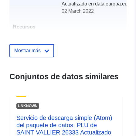
Actualizado en data.europa.eu:
02 March 2022
Recursos
espacial:
Identificadores:
http://catalogue.geo-
Mostrar más
ide.developpement-
durable.gouv.fr/service/fr-
120066022-wxs-d94727b6-
Conjuntos de datos similares
1a32-40e6-98b8-
4cf1eedf82ab
uriRef:
http://data.europa.eu/88u/dataset/fr
UNKNOWN
120066022-srv-8170ed5f-ad26-
4536-acea-3c0315bcbbb8
Servicio de descarga simple (Atom)
del paquete de datos: PLU de
Tipo:
Recurso:
SAINT VALLIER 26333 Actualizado