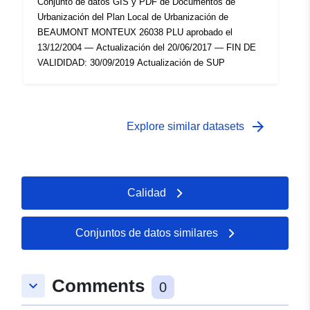
Conjunto de datos GIS y PDF de Documentos de
Urbanización del Plan Local de Urbanización de
BEAUMONT MONTEUX 26038 PLU aprobado el
13/12/2004 — Actualización del 20/06/2017 — FIN DE
VALIDIDAD: 30/09/2019 Actualización de SUP
arrow_forward
Explore similar datasets
Calidad
Conjuntos de datos similares
Comments
keyboard_arrow_down
0