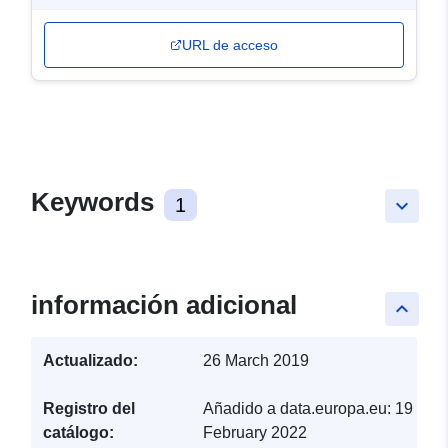
URL de acceso
Keywords
1
keyboard_arrow_down
información adicional
keyboard_arrow_up
Actualizado:
26 March 2019
Registro del
Añadido a data.europa.eu:
19
catálogo:
February 2022