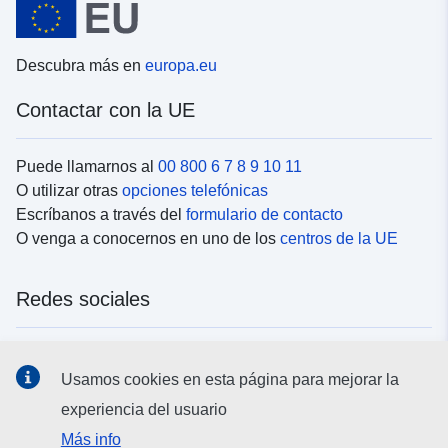
Descubra más en
europa.eu
Contactar con la UE
Puede llamarnos al
00 800 6 7 8 9 10 11
O utilizar otras
opciones telefónicas
Escríbanos a través del
formulario de contacto
O venga a conocernos en uno de los
centros de la UE
Redes sociales
Buscar los canales de la UE en las
redes sociales
Usamos cookies en esta página para mejorar la
experiencia del usuario
Instituciones y organismos de la UE
Más info