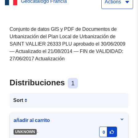
Geocatálogo Francia
Actualizado el 21/08/2014
Actions
— Fin de VALIDITE:
27/06/2017 Actualización
Conjunto de datos GIS y PDF de Documentos de
Urbanización del Plan Local de Urbanización de
SAINT VALLIER 26333 PLU aprobado el 30/06/2009
— Actualizado el 21/08/2014 — FIN de VALIDIDAD:
27/06/2017 Actualización
Distribuciones
1
Sort
añadir al carrito
-
UNKNOWN
0