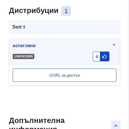
Дистрибуции
1
Sort
изтегляне
-
UNKNOWN
0
URL за достъп
Допълнителна
keyboard_arrow_up