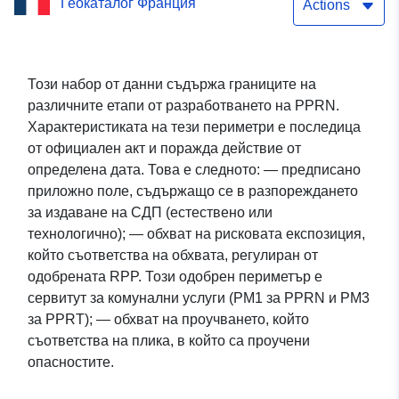
Геокаталог Франция
природните рискове от
Actions
движението на терена —
Commune de Montjoi —
Този набор от данни съдържа границите на
различните етапи от разработването на PPRN.
периметър — Отдел Tarn-
Характеристиката на тези периметри е последица
et-Garonne
от официален акт и поражда действие от
определена дата. Това е следното: — предписано
приложно поле, съдържащо се в разпореждането
за издаване на СДП (естествено или
технологично); — обхват на рисковата експозиция,
който съответства на обхвата, регулиран от
одобрената RPP. Този одобрен периметър е
сервитут за комунални услуги (PM1 за PPRN и PM3
за PPRT); — обхват на проучването, който
съответства на плика, в който са проучени
опасностите.