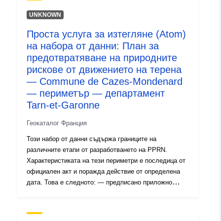
рисковата експозиция, който съответства на обхвата,
регулиран от одобрената RPP. Този одобрен
UNKNOWN
периметър е сервитут за комунални услуги (PM1 за
Проста услуга за изтегляне (Atom)
PPRN и PM3 за PPRT); — обхват на проучването,
на набора от данни: План за
който съответства на плика, в който са проучени
опасностите.
предотвратяване на природните
рискове от движението на терена
— Commune de Cazes-Mondenard
— периметър — департамент
Tarn-et-Garonne
Геокаталог Франция
Този набор от данни съдържа границите на
различните етапи от разработването на PPRN.
Характеристиката на тези периметри е последица от
официален акт и поражда действие от определена
дата. Това е следното: — предписано приложно
поле, съдържащо се в разпореждането за издаване
на СДП (естествено или технологично); — обхват на
рисковата експозиция, който съответства на обхвата,