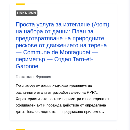
uriRef:
http://data.europa.eu/88u/dataset/fr
UNKNOWN
120066022-srv-81731279-c564-
4d82-b45a-3e6ecef532a5
Проста услуга за изтегляне (Atom)
на набора от данни: План за
Тип:
Ресурси:
предотвратяване на природните
http://inspire.ec.europa.eu/metadat
рискове от движението на терена
codelist/ResourceType/services
— Commune de Montagudet —
периметър — Отдел Tarn-et-
Garonne
Геокаталог Франция
Този набор от данни съдържа границите на
различните етапи от разработването на PPRN.
Характеристиката на тези периметри е последица от
официален акт и поражда действие от определена
дата. Това е следното: — предписано приложно
поле, съдържащо се в разпореждането за издаване
на СДП (естествено или технологично); — обхват на