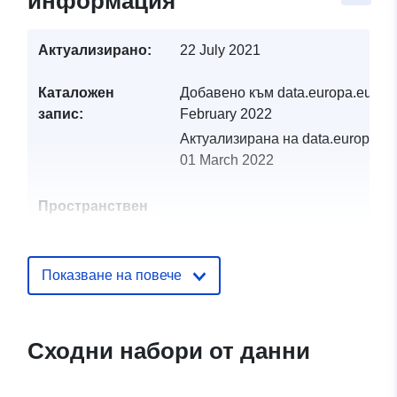
информация
Актуализирано:
22 July 2021
Каталожен
Добавено към data.europa.eu:
19
запис:
February 2022
Актуализирана на data.europa.eu
01 March 2022
Пространствен
ресурс:
Идентификатор
http://catalogue.geo-
Показване на повече
и:
ide.developpement-
durable.gouv.fr/service/fr-
120066022-atom-
Сходни набори от данни
3ab8b196-6728-4543-97f7-
70064cf68a74