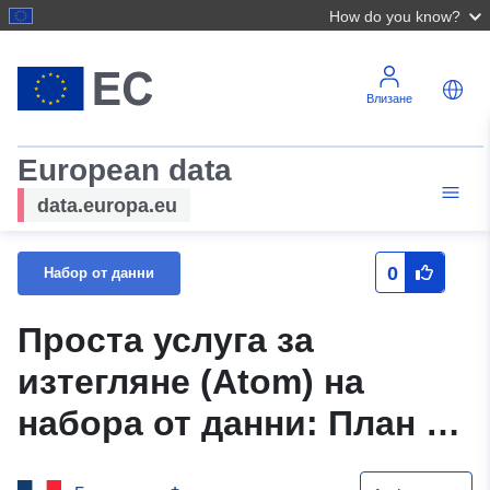
How do you know?
Влизане
European data
data.europa.eu
0
Набор от данни
Проста услуга за
изтегляне (Atom) на
набора от данни: План за
предотвратяване на