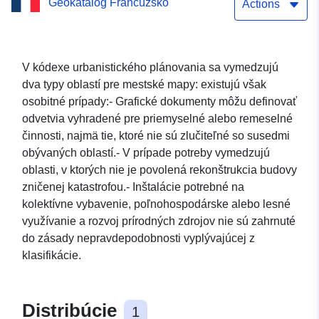
Geokatalóg Francúzsko
2011) mesta Nohant-en-
Actions
Gout
V kódexe urbanistického plánovania sa vymedzujú
dva typy oblastí pre mestské mapy: existujú však
osobitné prípady:- Grafické dokumenty môžu definovať
odvetvia vyhradené pre priemyselné alebo remeselné
činnosti, najmä tie, ktoré nie sú zlučiteľné so susedmi
obývaných oblastí.- V prípade potreby vymedzujú
oblasti, v ktorých nie je povolená rekonštrukcia budovy
zničenej katastrofou.- Inštalácie potrebné na
kolektívne vybavenie, poľnohospodárske alebo lesné
využívanie a rozvoj prírodných zdrojov nie sú zahrnuté
do zásady nepravdepodobnosti vyplývajúcej z
klasifikácie.
Distribúcie
1