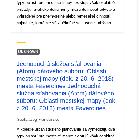
vyhradené pre priemyselné alebo remeselné činnosti,
typy oblastí pre mestské mapy: existujú však osobitné
najmä tie, ktoré nie sú zlučiteľné so susedmi obývaných
prípady:- Grafické dokumenty môžu definovať odvetvia
oblastí.- V prípade potreby vymedzujú oblasti, v ktorých
vyhradené pre priemyselné alebo remeselné činnosti,
nie je povolená rekonštrukcia budovy zničenej
najmä tie, ktoré nie sú zlučiteľné so susedmi obývaných
katastrofou.- Inštalácie potrebné na kolektívne
oblastí.- V prípade potreby vymedzujú oblasti, v ktorých
vybavenie, poľnohospodárske alebo lesné využívanie a
nie je povolená rekonštrukcia budovy zničenej
rozvoj prírodných zdrojov nie sú zahrnuté do zásady
katastrofou.- Inštalácie potrebné na kolektívne
nepravdepodobnosti vyplývajúcej z klasifikácie.
vybavenie, poľnohospodárske alebo lesné využívanie a
UNKNOWN
rozvoj prírodných zdrojov nie sú zahrnuté do zásady
Jednoduchá služba sťahovania
nepravdepodobnosti vyplývajúcej z klasifikácie.
(Atom) dátového súboru: Oblasti
mestskej mapy (dok. z 20. 6. 2013)
mesta Faverdines Jednoduchá
služba sťahovania (Atom) dátového
súboru: Oblasti mestskej mapy (dok.
z 20. 6. 2013) mesta Faverdines
Geokatalóg Francúzsko
V kódexe urbanistického plánovania sa vymedzujú dva
typy oblastí pre mestské mapy: existujú však osobitné