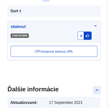
Sort
stiahnuť
-
UNKNOWN
0
Prístupová adresa URL
Ďalšie informácie
keyboard_arrow_up
Aktualizované:
17 September 2021