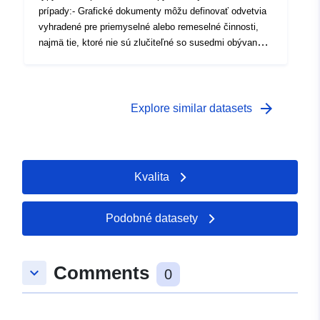
prípady:- Grafické dokumenty môžu definovať odvetvia
vyhradené pre priemyselné alebo remeselné činnosti,
najmä tie, ktoré nie sú zlučiteľné so susedmi obývaných
oblastí.- V prípade potreby vymedzujú oblasti, v ktorých
nie je povolená rekonštrukcia budovy zničenej
katastrofou.- Inštalácie potrebné na kolektívne
vybavenie, poľnohospodárske alebo lesné využívanie a
arrow_forward
Explore similar datasets
rozvoj prírodných zdrojov nie sú zahrnuté do zásady
nepravdepodobnosti vyplývajúcej z klasifikácie.
Kvalita
Podobné datasety
Comments
keyboard_arrow_down
0