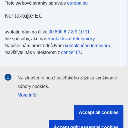
Tieto webové stránky spravuje
europa.eu
Kontaktujte EÚ
avolajte nám na číslo
00 800 6 7 8 9 10 11
Iné spôsoby, ako nás
kontaktovať telefonicky
Napíšte nám prostredníctvom
kontaktného formulára
Navštívte nás v niektorom z
centier EÚ
Sociálne médiá
Na zlepšenie používateľského zážitku využívame
Kanály EÚ na
sociálnych médiách
súbory cookies.
More info
Inštitúcie a orgány EÚ
Accept all cookies
Vyhľadávanie všetkých inštitúcií a orgánov EÚ
Accept only essential cookies