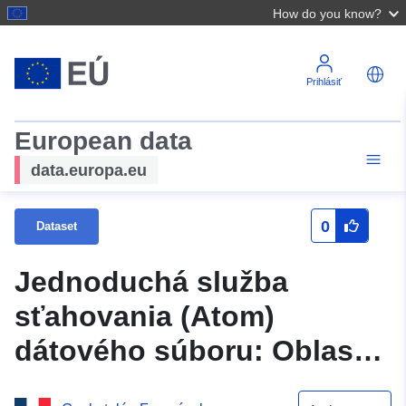
How do you know?
Prihlásiť
European data
data.europa.eu
0
Dataset
Jednoduchá služba
sťahovania (Atom)
dátového súboru: Oblasti
mestskej mapy (dok. z 2. 8.