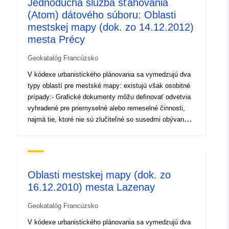
Jednoduchá služba sťahovania
(Atom) dátového súboru: Oblasti
Typ:
Zdroj:
mestskej mapy (dok. zo 14.12.2012)
http://inspire.ec.europa.eu/metadat
mesta Précy
codelist/SpatialDataServiceType/d
Geokatalóg Francúzsko
V kódexe urbanistického plánovania sa vymedzujú dva
typy oblastí pre mestské mapy: existujú však osobitné
prípady:- Grafické dokumenty môžu definovať odvetvia
vyhradené pre priemyselné alebo remeselné činnosti,
najmä tie, ktoré nie sú zlučiteľné so susedmi obývaných
oblastí.- V prípade potreby vymedzujú oblasti, v ktorých
nie je povolená rekonštrukcia budovy zničenej
katastrofou.- Inštalácie potrebné na kolektívne
vybavenie, poľnohospodárske alebo lesné využívanie a
Oblasti mestskej mapy (dok. zo
rozvoj prírodných zdrojov nie sú zahrnuté do zásady
16.12.2010) mesta Lazenay
nepravdepodobnosti vyplývajúcej z klasifikácie. V
kódexe urbanistického plánovania sa vymedzujú dva
Geokatalóg Francúzsko
typy oblastí pre mestské mapy: existujú však osobitné
prípady:- Grafické dokumenty môžu definovať odvetvia
V kódexe urbanistického plánovania sa vymedzujú dva