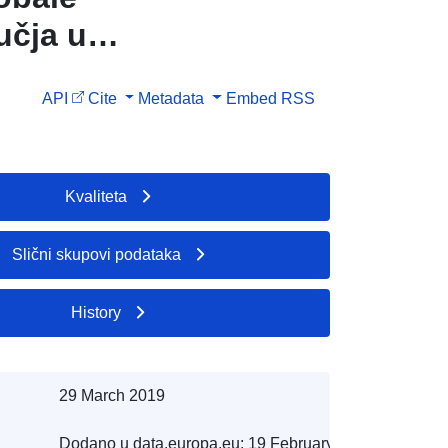
učja u
tnosti na
API
Cite
Metadata
Embed
RSS
avama.
skupa
obale
Kvaliteta
učja u
tnosti na
Slični skupovi podataka
avama.
History
29 March 2019
Dodano u data.europa.eu:
19 February