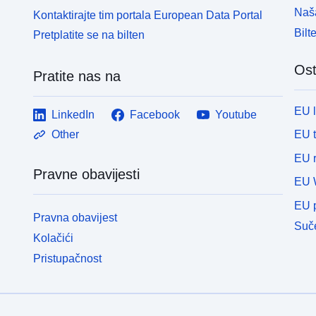
Naša
Kontaktirajte tim portala European Data Portal
Bilt
Pretplatite se na bilten
Ost
Pratite nas na
EU 
LinkedIn
Facebook
Youtube
EU 
Other
EU r
Pravne obavijesti
EU 
EU p
Pravna obavijest
Suče
Kolačići
Pristupačnost