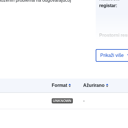
zloženih problema na odgovarajućoj
registar:
Prostorni res
Identifikatori:
Prikaži više
Formаt
Ažurirano
uriRef:
-
UNKNOWN
Tip: