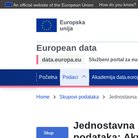
How do you know?
An official website of the European Union
European data
data.europa.eu
Službeni portal za e
Početna
Podaci
Akademija data.euro
Home
Skupovi podataka
Jednostavna 
Skup
podataka: Akv