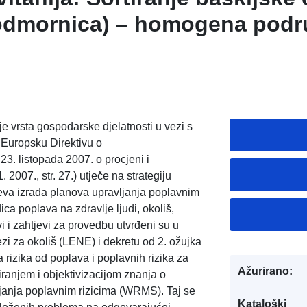
dmornica) – homogena podr
suje vrsta gospodarske djela
tive o IRR-u, Direktivi o popl
usluga preuzimanja (Atom) 
itanija: Sortiranje baskijske 
e vrsta gospodarske djelatnosti u vezi s
 Europsku Direktivu o
dmornica) – homogena podr
. listopada 2007. o procjeni i
suje vrsta gospodarske djela
 2007., str. 27.) utječe na strategiju
eva izrada planova upravljanja poplavnim
tive o IRR-u, Direktivi o popl
dica poplava na zdravlje ljudi, okoliš,
i i zahtjevi za provedbu utvrđeni su u
i za okoliš (LENE) i dekretu od 2. ožujka
 rizika od poplava i poplavnih rizika za
Ažurirano:
iranjem i objektivizacijom znanja o
janja poplavnim rizicima (WRMS). Taj se
Kataloški