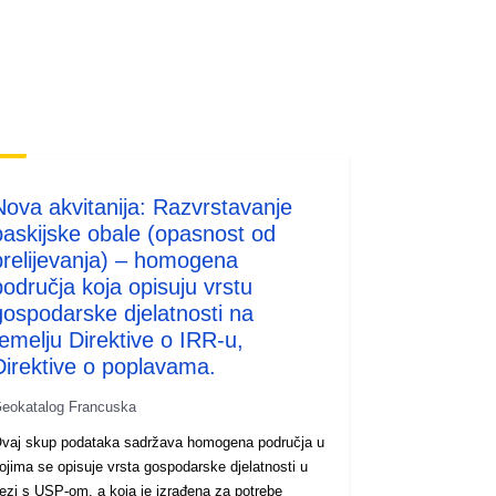
codelist/SpatialDataServiceType/do
wnlo...
Nova akvitanija: Razvrstavanje
baskijske obale (opasnost od
prelijevanja) – homogena
područja koja opisuju vrstu
gospodarske djelatnosti na
temelju Direktive o IRR-u,
Direktive o poplavama.
eokatalog Francuska
vaj skup podataka sadržava homogena područja u
ojima se opisuje vrsta gospodarske djelatnosti u
ezi s USP-om, a koja je izrađena za potrebe