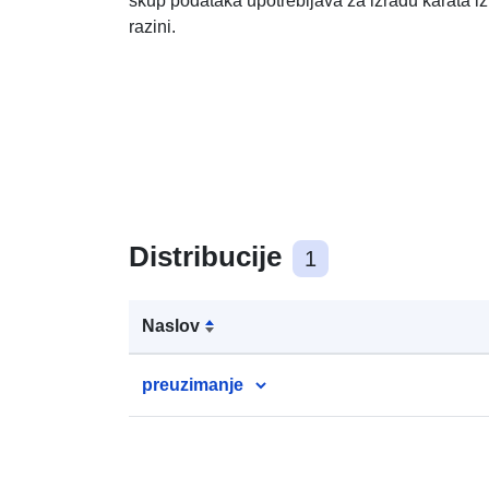
skup podataka upotrebljava za izradu karata i
razini.
Distribucije
1
Naslov
preuzimanje