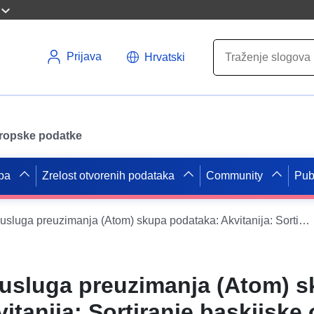
Prijava
Hrvatski
uropske podatke
pa
Zrelost otvorenih podataka
Community
Pub
Jednostavna usluga preuzimanja (Atom) skupa podataka: Akvitanija: Sortiranje baskijske obale (pomorska podmornica) – homogena područja u kojima se opisuje vrsta gospodarske djelatnosti na temelju Direktive o IRR-u, Direktivi o poplavama. Jednostavna usluga preuzimanja (Atom) skupa podataka: Akvitanija: Sortiranje baskijske obale (pomorska podmornica) – homogena područja u kojima se opisuje vrsta gospodarske djelatnosti na temelju Direktive o IRR-u, Direktivi o poplavama.
usluga preuzimanja (Atom) 
itanija: Sortiranje baskijske