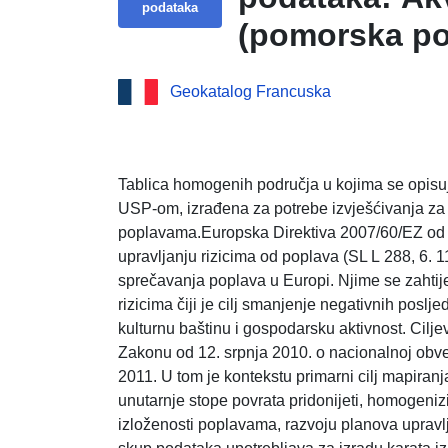
podataka
(pomorska po
kojima se opi
Geokatalog Francuska
temelju Direk
Jednostavna 
podataka: Akv
Tablica homogenih područja u kojima se opisuj
USP-om, izrađena za potrebe izvješćivanja za
(pomorska po
poplavama.Europska Direktiva 2007/60/EZ od 23
kojima se opi
upravljanju rizicima od poplava (SL L 288, 6. 11.
sprečavanja poplava u Europi. Njime se zahtij
temelju Direk
rizicima čiji je cilj smanjenje negativnih poslje
kulturnu baštinu i gospodarsku aktivnost. Ciljev
Zakonu od 12. srpnja 2010. o nacionalnoj obvez
2011. U tom je kontekstu primarni cilj mapiranja
unutarnje stope povrata pridonijeti, homogeniz
izloženosti poplavama, razvoju planova upravl