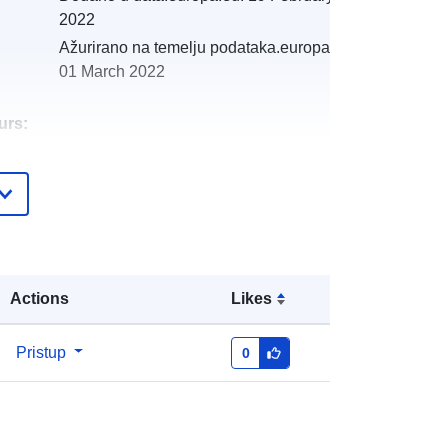
2022
Ažurirano na temelju podataka.europa.eu:
01 March 2022
urs:
http://catalogue.geo-
ide.developpement-
durable.gouv.fr/service/fr-
120066022-atom-e7be69c7-29ae-
4d66-9d90-31fdc824c0ed
Actions
Likes
http://data.europa.eu/88u/dataset/fr-
120066022-srv-817c0bc1-c0f4-4f97-
Pristup
0
8d7c-b06cae824db1
Resurs:
http://inspire.ec.europa.eu/metadata-