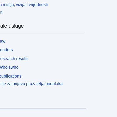
 misija, vizija i vrijednosti
en
ale usluge
law
tenders
esearch results
Whoiswho
ublications
lje za prijavu pružatelja podataka