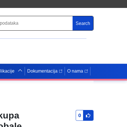
Search
likacije
Dokumentacija
O nama
skupa
0
 obale