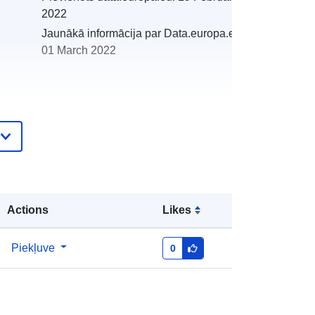
2022
Jaunākā informācija par Data.europa.eu:
01 March 2022
http://catalogue.geo-
ide.developpement-
durable.gouv.fr/service/fr-
120066022-atom-82b14645-5f67-
4d97-bdda-af02033426f6
Actions
Likes
http://data.europa.eu/88u/dataset/fr-
Piekļuve
0
120066022-srv-81ad7fdc-7b15-
4550-9f9c-14bbac0d5501
Avoti: