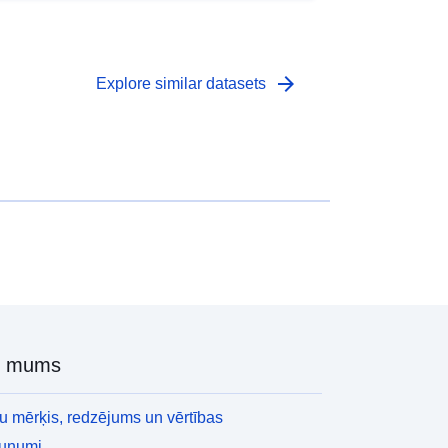
attīstība DGPR MEDDE-MLET
arrow_forward
Explore similar datasets
r mums
 mērķis, redzējums un vērtības
aunumi