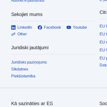
Abonēt e-jaunumus
Cit
Sekojiet mums
EU 
LinkedIn
Facebook
Youtube
EU 
Other
EU r
Juridiski jautājumi
EU 
EU p
Juridisks paziņojums
Datu
Sīkdatnes
Piekļūstamība
Kā sazināties ar ES
Soc