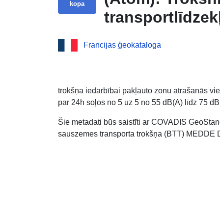
kopa
transportlīdzek
Francijas ģeokataloga
trokšņa iedarbībai pakļauto zonu atrašanās vie
par 24h soļos no 5 uz 5 no 55 dB(A) līdz 75 dB
Šie metadati būs saistīti ar COVADIS GeoStand
sauszemes transporta trokšņa (BTT) MEDDE