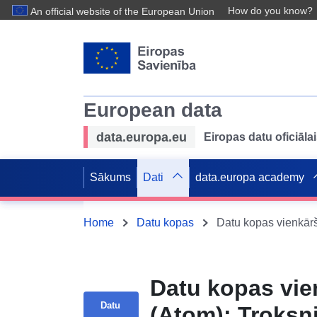
How do you know?
An official website of the European Union
European data
data.europa.eu
Eiropas datu oficiālai
Sākums
Dati
data.europa academy
Home
Datu kopas
Datu kopas vie
Datu
(Atom): Troksn