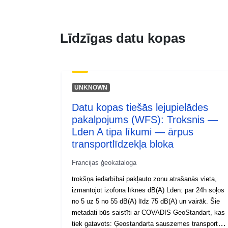
Līdzīgas datu kopas
UNKNOWN
Datu kopas tiešās lejupielādes
pakalpojums (WFS): Troksnis —
Lden A tipa līkumi — ārpus
transportlīdzekļa bloka
Francijas ģeokataloga
trokšņa iedarbībai pakļauto zonu atrašanās vieta,
izmantojot izofona līknes dB(A) Lden: par 24h soļos
no 5 uz 5 no 55 dB(A) līdz 75 dB(A) un vairāk. Šie
metadati būs saistīti ar COVADIS GeoStandart, kas
tiek gatavots: Ģeostandarta sauszemes transporta