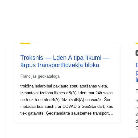
Troksnis — Lden A tipa līkumi —
ārpus transportlīdzekļa bloka
Francijas ģeokataloga
trokšņa iedarbībai pakļauto zonu atrašanās vieta,
F
izmantojot izofona līknes dB(A) Lden: par 24h soļos
no 5 uz 5 no 55 dB(A) līdz 75 dB(A) un vairāk. Šie
t
metadati būs saistīti ar COVADIS GeoStandart, kas
i
tiek gatavots: Ģeostandarta sauszemes transporta
2
trokšņa (BTT) MEDDE DGPR @-@ MLET izstrāde
dB(
C
S