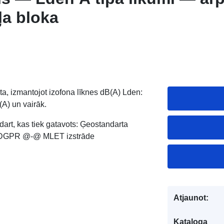
ļa bloka
ta, izmantojot izofona līknes dB(A) Lden:
(A) un vairāk.
art, kas tiek gatavots: Ģeostandarta
 DGPR @-@ MLET izstrāde
Atjaunot:
Kataloga