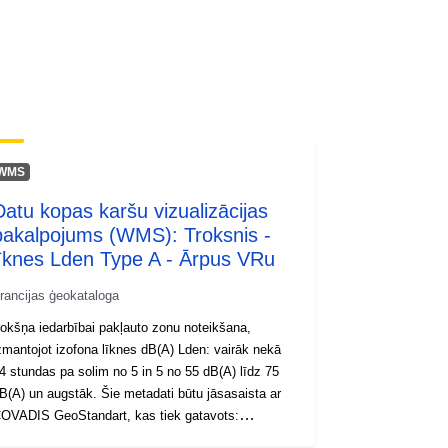
http://inspire.ec.europa.eu/metadata-
codelist/SpatialDataServiceType/do
wnlo...
WMS
Datu kopas karšu vizualizācijas
pakalpojums (WMS): Troksnis -
līknes Lden Type A - Ārpus VRu
rancijas ģeokataloga
rokšņa iedarbībai pakļauto zonu noteikšana,
zmantojot izofona līknes dB(A) Lden: vairāk nekā
4 stundas pa solim no 5 in 5 no 55 dB(A) līdz 75
A) un augstāk. Šie metadati būtu jāsasaista ar
OVADIS GeoStandart, kas tiek gatavots:
auszemes transporta ģeostandarta trokšņa (BTT)