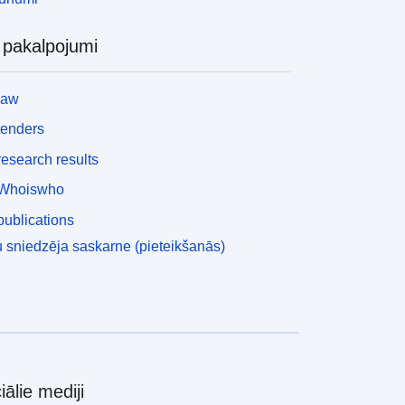
i pakalpojumi
law
tenders
esearch results
Whoiswho
ublications
 sniedzēja saskarne (pieteikšanās)
iālie mediji