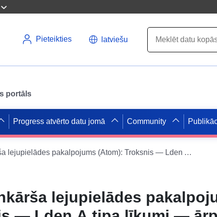
Pieteikties
latviešu
s portāls
Progress atvērto datu jomā
Community
Publikāc
Datu kopas vienkārša lejupielādes pakalpojums (Atom): Troksnis — Lden A tipa līkumi — ārpus transportlīdzekļa bloka
nkārša lejupielādes pakalpo
is — Lden A tipa līkumi — ār