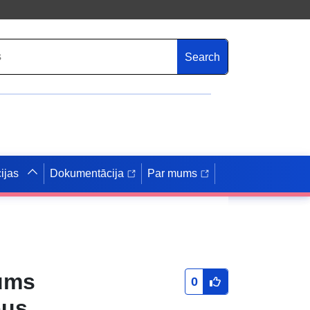
Search
ijas
Dokumentācija
Par mums
jums
0
pus