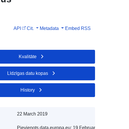
API
Cit.
Metadata
Embed
RSS
Kvalitāte
Līdzīgas datu kopas
History
22 March 2019
Pievienots data.europa.eu:
19 February