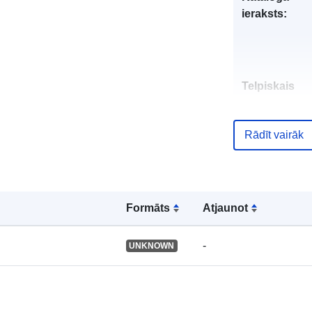
ieraksts:
Telpiskais
resurss:
Rādīt vairāk
Identifikatori:
Formāts
Atjaunot
uriRef:
-
UNKNOWN
Tips: