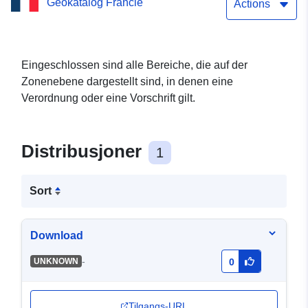
Geokatalog Francie
des Plans zur Prävention
Actions
vorhersehbarer
Küstenrisiken – Vendée
Eingeschlossen sind alle Bereiche, die auf der
Zonenebene dargestellt sind, in denen eine
Verordnung oder eine Vorschrift gilt.
Distribusjoner
1
Sort
Download
-
UNKNOWN
0
Tilgangs-URL