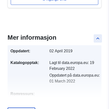
Mer informasjon
keyboard_arrow_up
Oppdatert:
02 April 2019
Katalogopptak:
Lagt til data.europa.eu:
19
February 2022
Oppdatert på data.europa.eu:
01 March 2022
Romressurs:
Identifikatorer:
http://catalogue.geo-