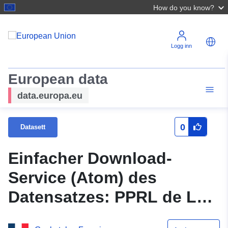
How do you know?
Logg inn
European data
data.europa.eu
0
Datasett
Einfacher Download-
Service (Atom) des
Datensatzes: PPRL de La
Faute-sur-Mer – Zonage