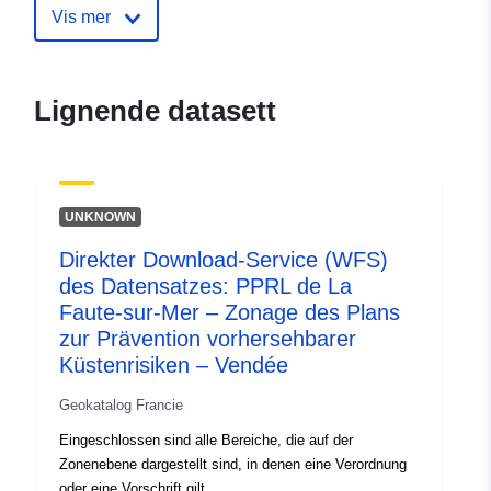
ide.developpement-
Vis mer
durable.gouv.fr/service/fr-
120066022-atom-4e76df6f-
c75a-428f-b4c5-
Lignende datasett
463f1ad2b043
uriRef:
http://data.europa.eu/88u/dataset/fr
120066022-srv-81b42054-fc14-
UNKNOWN
4b87-adca-46dad3b218b6
Direkter Download-Service (WFS)
Type:
Ressurs:
des Datensatzes: PPRL de La
http://inspire.ec.europa.eu/metadat
Faute-sur-Mer – Zonage des Plans
codelist/ResourceType/services
zur Prävention vorhersehbarer
Küstenrisiken – Vendée
Geokatalog Francie
Eingeschlossen sind alle Bereiche, die auf der
Zonenebene dargestellt sind, in denen eine Verordnung
oder eine Vorschrift gilt.