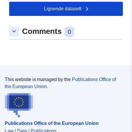
Lignende datasett
Comments
keyboard_arrow_down
0
This website is managed by the
Publications Office of
the European Union.
Publications Office of the European Union
Law | Data | Publications