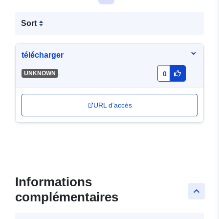
Sort
télécharger
-
UNKNOWN
0
URL d'accès
Informations
keyboard_arrow_up
complémentaires