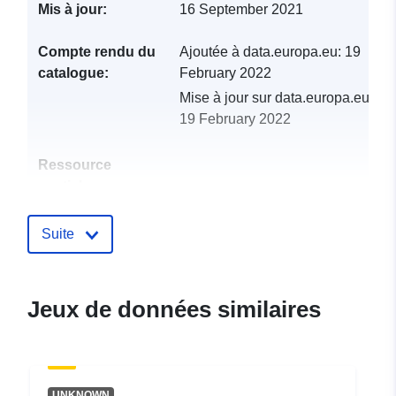
Mis à jour:
16 September 2021
Compte rendu du
Ajoutée à data.europa.eu:
19
catalogue:
February 2022
Mise à jour sur data.europa.eu:
19 February 2022
Ressource
spatiale:
Identificateurs:
http://catalogue.geo-
Suite
ide.developpement-
durable.gouv.fr/service/fr-
120066022-atom-
Jeux de données similaires
4e4e16b2-104f-46fa-a691-
725b8d28bbd5
uriRef:
http://data.europa.eu/88u/dataset/fr
UNKNOWN