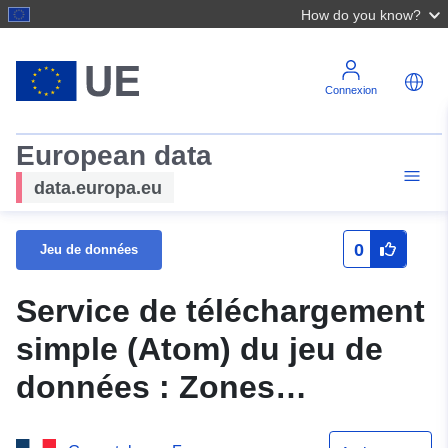
How do you know?
Connexion
European data
data.europa.eu
0
Jeu de données
Service de téléchargement
simple (Atom) du jeu de
données : Zones
réglementées du plan local