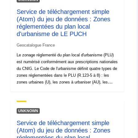
120066022-srv-81c263d3-7d2b-
4509-8ee6-4db863f702a3
Service de téléchargement simple
(Atom) du jeu de données : Zones
Type:
Ressource:
réglementées du plan local
http://inspire.ec.europa.eu/metadat
d'urbanisme de LE PUCH
codelist/SpatialDataServiceType/d
Geocatalogue France
Le zonage réglementé du plan local d'urbanisme (PLU)
est numérisé conformément aux prescriptions nationales
du CNIG. Le Code de l'urbanisme définit quatre types de
zones réglementées dans le PLU (R.123-5 à 8) : les
zones urbaines (U), les zones à urbaniser (AU), les
zones agricoles (A) et les zones naturelles et forestières
(N). Ces zones sont délimitées sur un ou plusieurs
documents graphiques. A chaque zone est attaché un
règlement. Le règlement peut fixer des règles
UNKNOWN
différentes, selon que la destination des constructions
Service de téléchargement simple
concerne l'habitation, l'hébergement hôtelier, les
(Atom) du jeu de données : Zones
bureaux, le commerce, l'artisanat, l'industrie,
l'exploitation agricole ou forestière ou la fonction
réglementées du plan local