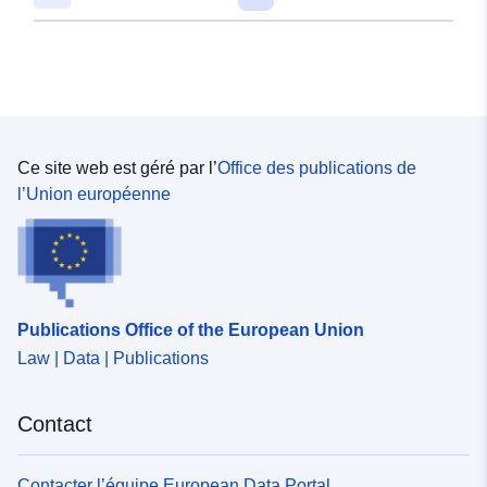
- des secteurs de taille et de capacité limitées où des
que les équipements existants à la périphérie sont ou
constructions sont possibles sous condition
non suffisants pour desservir les constructions à
d'implantation et de densité.
implanter. On distingue deux types de zone AU : les
zones AU « constructibles » et les zones AU «
inconstructibles ». Peuvent être classés en zones A, les
secteurs de la commune, équipés ou non, à protéger en
raison du potentiel agronomique, biologique ou
Ce site web est géré par l’
Office des publications de
économique des terres agricoles. Peuvent être classés
l’Union européenne
en zones N, les secteurs de la commune équipés ou
non, à protéger en raison soit de la qualité des sites,
des milieux naturels, des paysages et de leur intérêt,
notamment du point de vue esthétique, historique ou
écologique, soit de l'existence d'une exploitation
Publications Office of the European Union
forestière, soit de leur caractère d'espaces naturels. A
Law | Data | Publications
l'intérieur des zones N, peuvent être délimités : - des
périmètres dans lesquels des possibilités de transfert de
droit à construire pourront s'effectuer (transfert de COS),
Contact
- des secteurs de taille et de capacité limitées où des
constructions sont possibles sous condition
d'implantation et de densité.
Contacter l’équipe European Data Portal