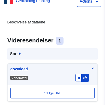
Geokatalog Frankrig
Actions
Beskrivelse af dataene
Videresendelser
1
Sort
download
-
UNKNOWN
0
Tilgå URL