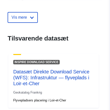
ressource:
Identifikatorer:
http://catalogue.geo-
Vis mere
ide.developpement-
durable.gouv.fr/service/fr-
120066022-wxs-d88b6f4c-
Tilsvarende datasæt
10bd-4215-bd67-
e057534e1dee
uriRef:
http://data.europa.eu/88u/dataset/fr
INSPIRE DOWNLOAD SERVICE
120066022-srv-81f35297-cd76-
4aba-8021-f73d75929c1f
Datasæt Direkte Download Service
(WFS): Infrastruktur — flyveplads i
Type:
Ressource:
Loir-et-Cher
http://inspire.ec.europa.eu/metadat
codelist/SpatialDataServiceType/d
Geokatalog Frankrig
Flyvepladsers placering i Loir-et-Cher