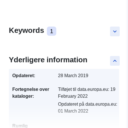
Keywords
1
keyboard_arrow_down
Yderligere information
keyboard_arrow_up
Opdateret:
28 March 2019
Fortegnelse over
Tilføjet til data.europa.eu:
19
kataloger:
February 2022
Opdateret på data.europa.eu:
01 March 2022
Rumlig