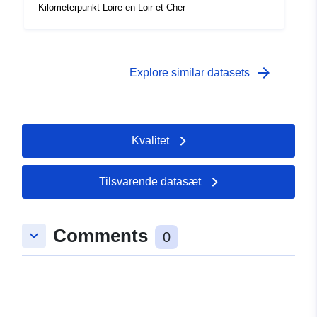
Kilometerpunkt Loire en Loir-et-Cher
arrow_forward
Explore similar datasets
Kvalitet
Tilsvarende datasæt
Comments
keyboard_arrow_down
0