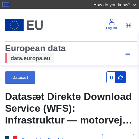
How do you know?
Log ind
European data
data.europa.eu
0
Datasæt
Datasæt Direkte Download
Service (WFS):
Infrastruktur — motorveje i
Loir-et-Cher