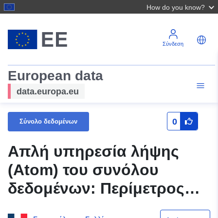
How do you know?
Σύνδεση
European data
data.europa.eu
0
Σύνολο δεδομένων
Απλή υπηρεσία λήψης
(Atom) του συνόλου
δεδομένων: Περίμετρος
PPRN (PPRI de l’Orne