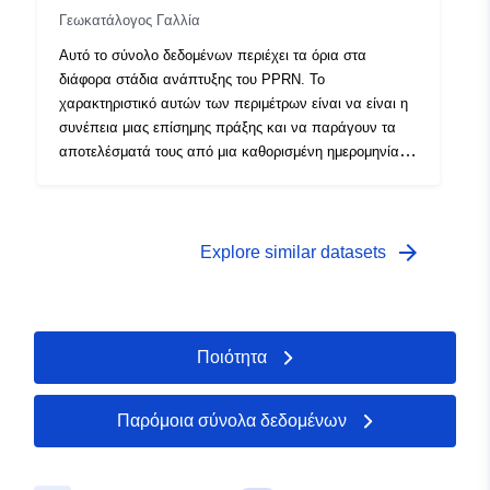
Γεωκατάλογος Γαλλία
Αυτό το σύνολο δεδομένων περιέχει τα όρια στα
διάφορα στάδια ανάπτυξης του PPRN. Το
χαρακτηριστικό αυτών των περιμέτρων είναι να είναι η
συνέπεια μιας επίσημης πράξης και να παράγουν τα
αποτελέσματά τους από μια καθορισμένη ημερομηνία.
Αυτή είναι η:- προδιαγεγραμμένη περίμετρος που
ορίζεται στο διάταγμα συνταγογράφησης ενός PPR
(φυσικού ή τεχνολογικού) — εύρος έκθεσης σε
κινδύνους που αντιστοιχεί στο πεδίο εφαρμογής που
arrow_forward
Explore similar datasets
ρυθμίζεται από το εγκεκριμένο RPP. Αυτή η εγκεκριμένη
περίμετρος είναι μια βοηθητική δουλεία (PM1 για
PPRNs και PM3 για PPRT)·- πεδίο μελέτης που
αντιστοιχεί στο φάκελο στο οποίο μελετήθηκαν οι
Ποιότητα
κίνδυνοι.
Παρόμοια σύνολα δεδομένων