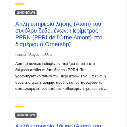
uriRef:
http://data.europa.eu/88u/dataset/fr
UNKNOWN
120066022-srv-8224d40e-a428-
4c53-acc9-25faf15d061c
Απλή υπηρεσία λήψης (Atom) του
συνόλου δεδομένων: Περίμετρος
Τύπος:
Πόρος:
PPRN (PPRI de l’Orne Amont) στο
http://inspire.ec.europa.eu/metadat
διαμέρισμα Orne(shp)
codelist/SpatialDataServiceType/d
Γεωκατάλογος Γαλλία
Αυτό το σύνολο δεδομένων περιέχει τα όρια στα
διάφορα στάδια ανάπτυξης του PPRN. Το
χαρακτηριστικό αυτών των περιμέτρων είναι να είναι η
συνέπεια μιας επίσημης πράξης και να παράγουν τα
αποτελέσματά τους από μια καθορισμένη ημερομηνία.
Αυτή είναι η:- προδιαγεγραμμένη περίμετρος που
ορίζεται στο διάταγμα συνταγογράφησης ενός PPR
(φυσικού ή τεχνολογικού) — εύρος έκθεσης σε
κινδύνους που αντιστοιχεί στο πεδίο εφαρμογής που
UNKNOWN
ρυθμίζεται από το εγκεκριμένο RPP. Αυτή η εγκεκριμένη
Απλή υπηρεσία λήψης (Atom) του
περίμετρος είναι μια βοηθητική δουλεία (PM1 για