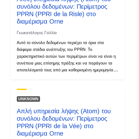
συνόλου δεδομένων: Περίμετρος
PPRNs και PM3 για PPRT)·- πεδίο μελέτης που
αντιστοιχεί στο φάκελο στο οποίο μελετήθηκαν οι
PPRN (PPRI de la Risle) στο
κίνδυνοι.
διαμέρισμα Orne
Γεωκατάλογος Γαλλία
Αυτό το σύνολο δεδομένων περιέχει τα όρια στα
διάφορα στάδια ανάπτυξης του PPRN. Το
χαρακτηριστικό αυτών των περιμέτρων είναι να είναι η
συνέπεια μιας επίσημης πράξης και να παράγουν τα
αποτελέσματά τους από μια καθορισμένη ημερομηνία.
Αυτή είναι η:- προδιαγεγραμμένη περίμετρος που
ορίζεται στο διάταγμα συνταγογράφησης ενός PPR
(φυσικού ή τεχνολογικού) — εύρος έκθεσης σε
κινδύνους που αντιστοιχεί στο πεδίο εφαρμογής που
UNKNOWN
ρυθμίζεται από το εγκεκριμένο RPP. Αυτή η εγκεκριμένη
Απλή υπηρεσία λήψης (Atom) του
περίμετρος είναι μια βοηθητική δουλεία (PM1 για
συνόλου δεδομένων: Περίμετρος
PPRNs και PM3 για PPRT)·- πεδίο μελέτης που
αντιστοιχεί στο φάκελο στο οποίο μελετήθηκαν οι
PPRN (PPRI de la Vée) στο
κίνδυνοι.
διαμέρισμα Orne