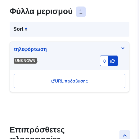
Φύλλα μερισμού
1
Sort
τηλεφόρτωση
-
UNKNOWN
0
URL πρόσβασης
Επιπρόσθετες
keyboard_arrow_up