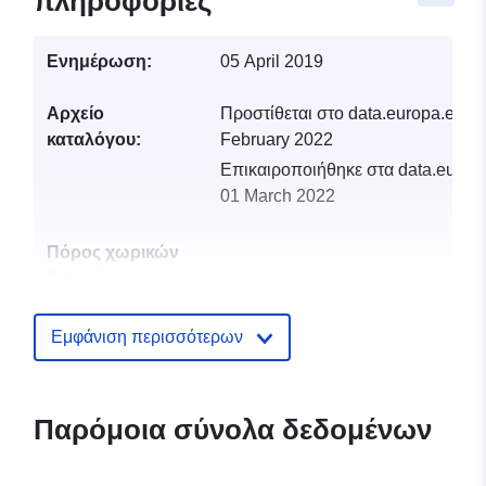
πληροφορίες
Ενημέρωση:
05 April 2019
Αρχείο
Προστίθεται στο data.europa.eu:
1
καταλόγου:
February 2022
Επικαιροποιήθηκε στα data.europa
01 March 2022
Πόρος χωρικών
δεδομένων:
Αναγνωριστικά:
http://catalogue.geo-
Εμφάνιση περισσότερων
ide.developpement-
durable.gouv.fr/service/fr-
120066022-atom-c0259a20-
Παρόμοια σύνολα δεδομένων
56ff-4454-b9d3-
61ee0108d3bd