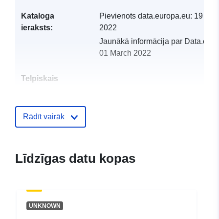
Kataloga
Pievienots data.europa.eu:
19 Feb
ieraksts:
2022
Jaunākā informācija par Data.euro
01 March 2022
Telpiskais
resurss:
Identifikatori:
http://catalogue.geo-
Rādīt vairāk
ide.developpement-
durable.gouv.fr/service/fr-
120066022-wxs-0ab603d3-
Līdzīgas datu kopas
3355-43d5-8604-
2e28f79044db
uriRef:
http://data.europa.eu/88u/dataset/fr
UNKNOWN
120066022-srv-822fc5a9-383d-