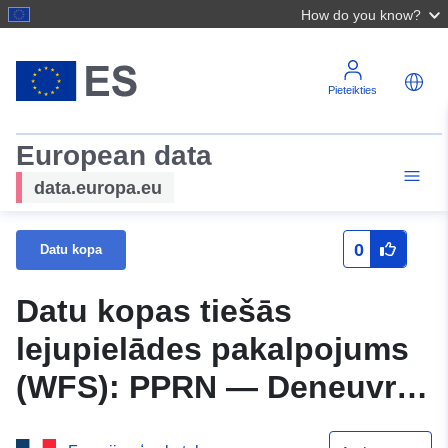
How do you know?
Pieteikties
European data
data.europa.eu
0
Datu kopa
Datu kopas tiešās
lejupielādes pakalpojums
(WFS): PPRN — Deneuvre
pašvaldības PSS riska