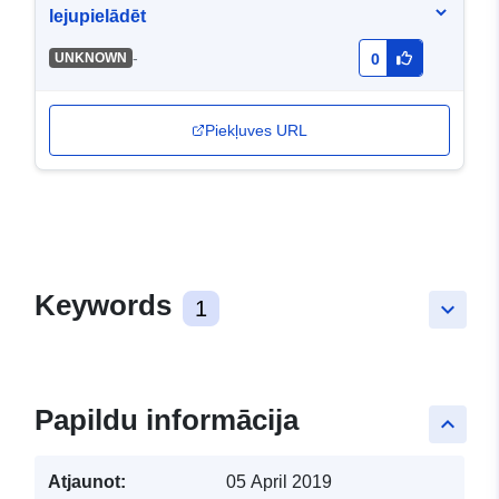
lejupielādēt
-
UNKNOWN
0
Piekļuves URL
Keywords
1
keyboard_arrow_down
Papildu informācija
keyboard_arrow_up
Atjaunot:
05 April 2019