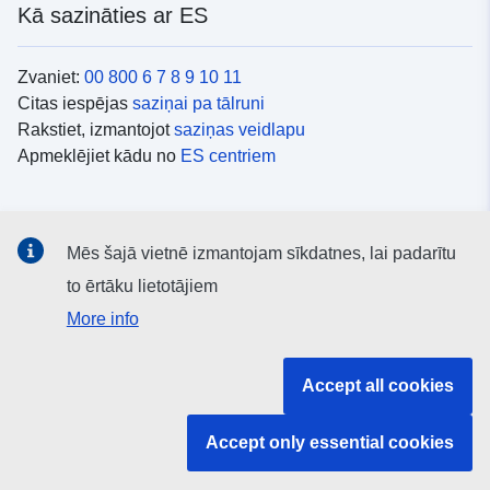
Kā sazināties ar ES
Zvaniet:
00 800 6 7 8 9 10 11
Citas iespējas
saziņai pa tālruni
Rakstiet, izmantojot
saziņas veidlapu
Apmeklējiet kādu no
ES centriem
Sociālie mediji
Mēs šajā vietnē izmantojam sīkdatnes, lai padarītu
ES konti
sociālajos medijos
to ērtāku lietotājiem
More info
ES iestādes un struktūras
Accept all cookies
Meklēt visas ES iestādes un struktūras
Accept only essential cookies