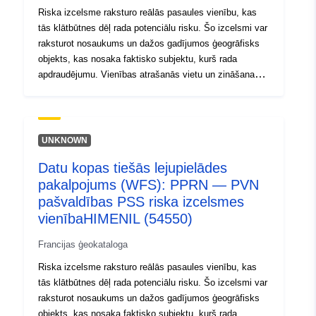
Riska izcelsme raksturo reālās pasaules vienību, kas
tās klātbūtnes dēļ rada potenciālu risku. Šo izcelsmi var
raksturot nosaukums un dažos gadījumos ģeogrāfisks
objekts, kas nosaka faktisko subjektu, kurš rada
apdraudējumu. Vienības atrašanās vietu un zināšanas
par bīstamo parādību izmanto, lai definētu riska
portfeļus, ar risku saistītās jomas, kas ir RPP pamatā.
UNKNOWN
Datu kopas tiešās lejupielādes
pakalpojums (WFS): PPRN — PVN
pašvaldības PSS riska izcelsmes
vienībaHIMENIL (54550)
Francijas ģeokataloga
Riska izcelsme raksturo reālās pasaules vienību, kas
tās klātbūtnes dēļ rada potenciālu risku. Šo izcelsmi var
raksturot nosaukums un dažos gadījumos ģeogrāfisks
objekts, kas nosaka faktisko subjektu, kurš rada