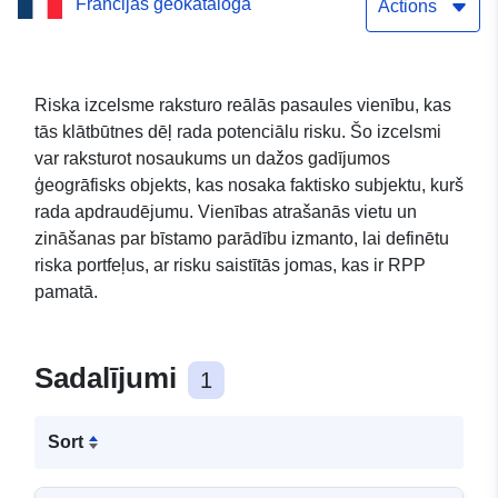
Francijas ģeokataloga
izcelsmes vienība (54154)
Actions
Riska izcelsme raksturo reālās pasaules vienību, kas
tās klātbūtnes dēļ rada potenciālu risku. Šo izcelsmi
var raksturot nosaukums un dažos gadījumos
ģeogrāfisks objekts, kas nosaka faktisko subjektu, kurš
rada apdraudējumu. Vienības atrašanās vietu un
zināšanas par bīstamo parādību izmanto, lai definētu
riska portfeļus, ar risku saistītās jomas, kas ir RPP
pamatā.
Sadalījumi
1
Sort