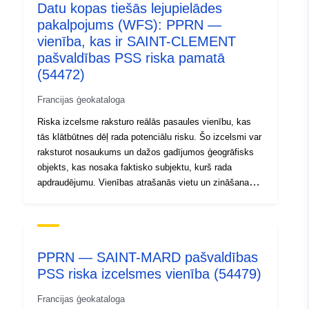
4d48-874f-7d0c083e60b5
Datu kopas tiešās lejupielādes
pakalpojums (WFS): PPRN —
Tips:
Avoti:
vienība, kas ir SAINT-CLEMENT
http://inspire.ec.europa.eu/metadat
pašvaldības PSS riska pamatā
codelist/SpatialDataServiceType/d
(54472)
Francijas ģeokataloga
Riska izcelsme raksturo reālās pasaules vienību, kas
tās klātbūtnes dēļ rada potenciālu risku. Šo izcelsmi var
raksturot nosaukums un dažos gadījumos ģeogrāfisks
objekts, kas nosaka faktisko subjektu, kurš rada
apdraudējumu. Vienības atrašanās vietu un zināšanas
par bīstamo parādību izmanto, lai definētu riska
portfeļus, ar risku saistītās jomas, kas ir RPP pamatā.
PPRN — SAINT-MARD pašvaldības
PSS riska izcelsmes vienība (54479)
Francijas ģeokataloga