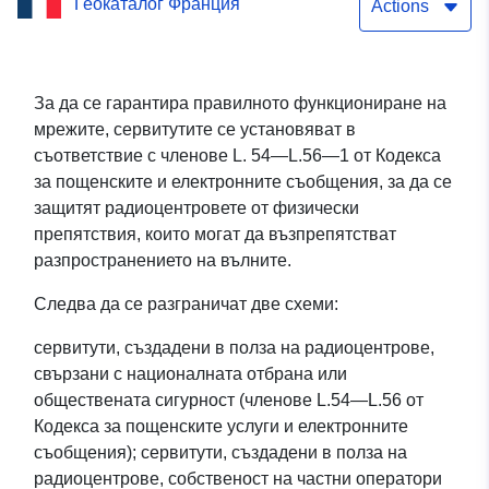
Геокаталог Франция
на центровете за
Actions
радиопредаване и
приемане срещу
За да се гарантира правилното функциониране на
мрежите, сервитутите се установяват в
препятствия в Meurthe-
съответствие с членове L. 54—L.56—1 от Кодекса
et-Moselle (Точка тип
за пощенските и електронните съобщения, за да се
защитят радиоцентровете от физически
Генератор) Проста услуга
препятствия, които могат да възпрепятстват
за изтегляне (Atom) на
разпространението на вълните.
набора от данни: SUP
Следва да се разграничат две схеми:
PT2 — Предпазна услуга
сервитути, създадени в полза на радиоцентрове,
свързани с националната отбрана или
на центровете за
обществената сигурност (членове L.54—L.56 от
радиопредаване и
Кодекса за пощенските услуги и електронните
съобщения); сервитути, създадени в полза на
приемане срещу
радиоцентрове, собственост на частни оператори