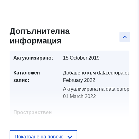
Допълнителна
keyboard_arrow_up
информация
Актуализирано:
15 October 2019
Каталожен
Добавено към data.europa.eu:
19
запис:
February 2022
Актуализирана на data.europa.eu
01 March 2022
Пространствен
ресурс:
Идентификатор
http://catalogue.geo-
Показване на повече