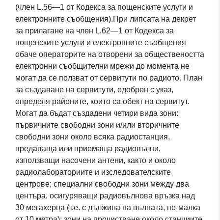
препятствия в Meurthe-
(член L.56—1 от Кодекса за пощенските услуги и
електронните съобщения).При липсата на декрет
et-Moselle (Точка тип
за прилагане на член L.62—1 от Кодекса за
пощенските услуги и електронните съобщения
Генератор) Проста услуга
обаче операторите на отворени за обществеността
за изтегляне (Atom) на
електронни съобщителни мрежи до момента не
могат да се ползват от сервитути по радиото. План
набора от данни: SUP
за създаване на сервитути, одобрен с указ,
PT2 — Предпазна услуга
определя районите, които са обект на сервитут.
Могат да бъдат създадени четири вида зони:
на центровете за
първичните свободни зони и/или вторичните
свободни зони около всяка радиостанция,
радиопредаване и
предаваща или приемаща радиовълни,
приемане срещу
използващи насочени антени, както и около
радиолабораториите и изследователските
препятствия в Meurthe-
центрове; специални свободни зони между два
et-Moselle (Точка тип
центъра, осигуряващи радиовълнова връзка над
30 мегахерца (т.е. с дължина на вълната, по-малка
Генератор)
от 10 метра); зони на прочистване около станциите