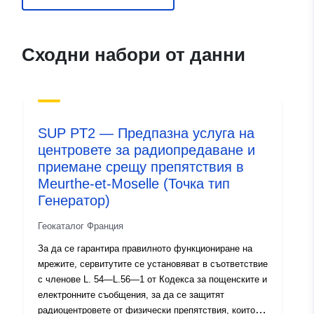
и:
ide.developpement-
durable.gouv.fr/service/fr-
120066022-atom-68f611ef-
Сходни набори от данни
a3bb-4adb-a5f8-
7141dfe47bd0
uriRef:
http://data.europa.eu/88u/dataset/fr
120066022-srv-823a6e99-da35-
SUP PT2 — Предпазна услуга на
4e3e-b620-3192c2e35049
центровете за радиопредаване и
приемане срещу препятствия в
Тип:
Ресурси:
Meurthe-et-Moselle (Точка тип
http://inspire.ec.europa.eu/metadat
Генератор)
codelist/SpatialDataServiceType/d
Геокаталог Франция
За да се гарантира правилното функциониране на
мрежите, сервитутите се установяват в съответствие
с членове L. 54—L.56—1 от Кодекса за пощенските и
електронните съобщения, за да се защитят
радиоцентровете от физически препятствия, които