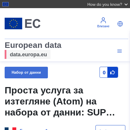
How do you know?
Влизане
European data
data.europa.eu
0
Набор от данни
Проста услуга за
изтегляне (Atom) на
набора от данни: SUP
PT2 — Предпазна услуга