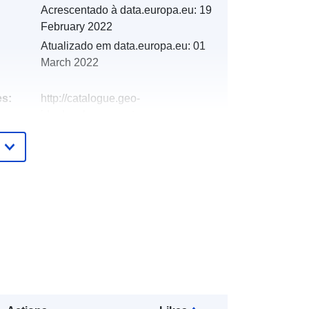
Acrescentado à data.europa.eu:
19
February 2022
Atualizado em data.europa.eu:
01
March 2022
es:
http://catalogue.geo-
ide.developpement-
durable.gouv.fr/service/fr-
120066022-atom-ac31a0b6-f3e2-
4f21-9afe-577ce86bed90
http://data.europa.eu/88u/dataset/fr-
120066022-srv-825f6827-5cbd-
46d3-a24f-cbd9e24a46b6
Recurso:
http://inspire.ec.europa.eu/metadata-
codelist/SpatialDataServiceType/do