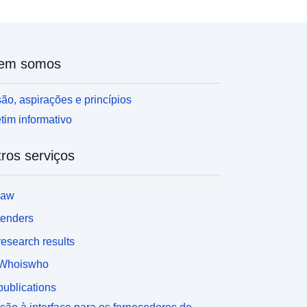
oneamento, nomeadamente na fronteira da zona.
om efeito, não é possível melhorar a exatidão dos
ados iniciais que apresentam incertezas quanto
os seus contornos da ordem de 10 metros, o que é
em somos
elativamente importante na escala de um terreno
ma zona urbanizada. A transposição do mapa
egulamentar para um documento de planeamento
ão, aspirações e princípios
adastral não pode, portanto, limitar-se a um mero
tim informativo
largamento, o que resultaria numa falsa precisão
os contornos. Portanto, um guia define os
ros serviços
rincípios que permitiriam aos concelhos que o
esejam fazer, uma transposição para um
ocumento de planejamento urbano (PLU, mapa
law
unicipal) levando em conta as incertezas entre
ada área. Também deve permitir definir a
tenders
egulamentação da área a ser aplicada ao
esearch results
onsiderar permissões de planejamento.
Whoiswho
ublications