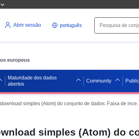
Abrir sessão
português
ados europeus
Maturidade dos dados
Community
Publi
abertos
Serviço de download simples (Atom) do conjunto de dados: Faixa de incerteza de 10 metros PPRI Vitry-le-François — s
ownload simples (Atom) do c