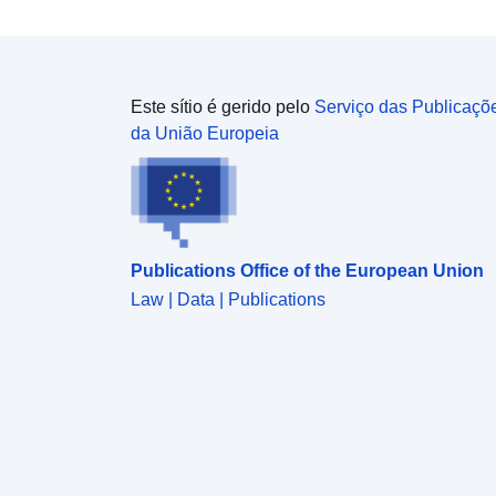
dados iniciais que apresentam incerteza quanto aos
seus contornos da ordem dos 10 metros, o que é
relativamente importante na escala de uma parcela
numa área urbanizada. A transposição do mapa
regulamentar para um documento de planeamento
Este sítio é gerido pelo
Serviço das Publicaçõ
cadastral não pode, portanto, limitar-se a um
da União Europeia
simples alargamento, o que resultaria numa falsa
precisão dos contornos. Assim, um guia define os
princípios que permitiriam aos concelhos que o
desejarem uma transposição para um documento
de planejamento urbano (PLU, mapa municipal)
Publications Office of the European Union
levando em conta as incertezas entre cada área.
Além disso, deve permitir definir o regulamento
Law | Data | Publications
relativo à área a aplicar aquando da análise das
autorizações de planeamento.