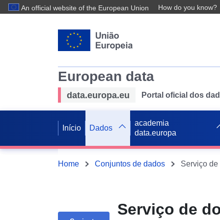
How do you know?
An official website of the European Union
European data
data.europa.eu
Portal oficial dos d
academia
Início
Dados
data.europa
Home
Conjuntos de dados
Serviço de d