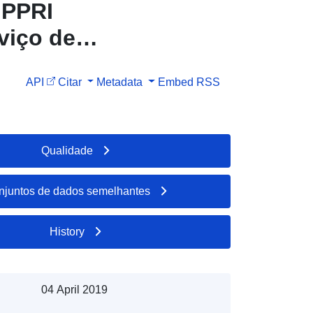
 PPRI
viço de
dados:
API
Citar
Metadata
Embed
RSS
le-
Qualidade
njuntos de dados semelhantes
History
04 April 2019