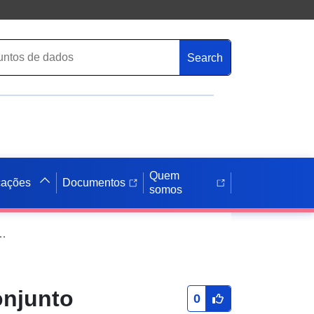
Search
Quem
cações
Documentos
somos
etor Marne-Blaise Serviço de download simples (Atom) do conjunto de dados: Faixa de incerteza de 10 metros PPRI Vitry-le-François — setor Marne-Blaise
onjunto
0