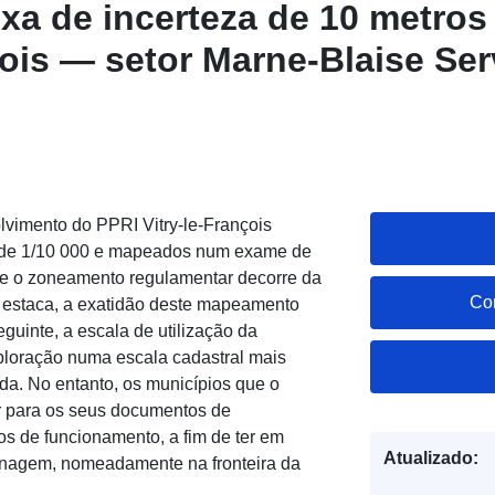
xa de incerteza de 10 metros
çois — setor Marne-Blaise Ser
ples (Atom) do conjunto de 
rteza de 10 metros PPRI Vitry-
etor Marne-Blaise
lvimento do PPRI Vitry-le-François
a de 1/10 000 e mapeados num exame de
e o zoneamento regulamentar decorre da
Co
 estaca, a exatidão deste mapeamento
guinte, a escala de utilização da
ploração numa escala cadastral mais
a. No entanto, os municípios que o
 para os seus documentos de
os de funcionamento, a fim de ter em
Atualizado:
onagem, nomeadamente na fronteira da