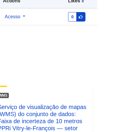
Actions
Likes
wnlo...
Acesso
0
WMS
Serviço de visualização de mapas
(WMS) do conjunto de dados:
Faixa de incerteza de 10 metros
PPRi Vitry-le-François — setor