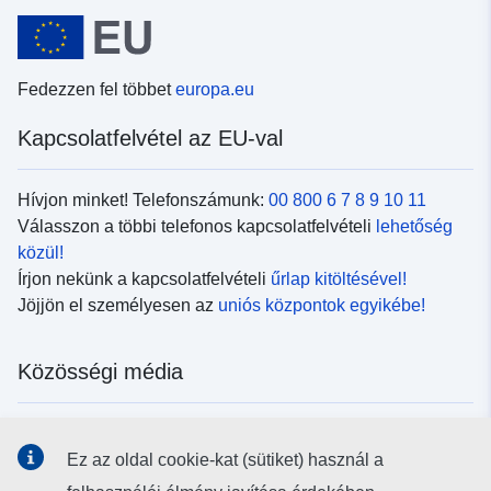
Fedezzen fel többet
europa.eu
Kapcsolatfelvétel az EU-val
Hívjon minket! Telefonszámunk:
00 800 6 7 8 9 10 11
Válasszon a többi telefonos kapcsolatfelvételi
lehetőség
közül!
Írjon nekünk a kapcsolatfelvételi
űrlap kitöltésével!
Jöjjön el személyesen az
uniós központok egyikébe!
Közösségi média
Kövesse az EU
közösségi oldalait!
Ez az oldal cookie-kat (sütiket) használ a