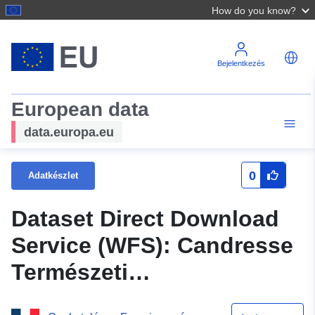
How do you know?
Bejelentkezés
European data
data.europa.eu
0
Adatkészlet
Dataset Direct Download
Service (WFS): Candresse
Természeti
Kockázatmegelőzési Terv