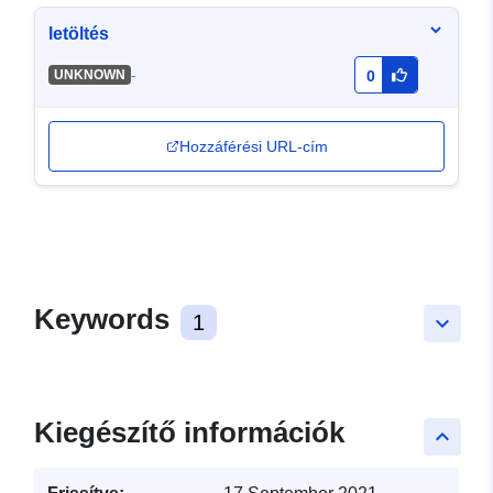
letöltés
-
UNKNOWN
0
Hozzáférési URL-cím
Keywords
1
keyboard_arrow_down
Kiegészítő információk
keyboard_arrow_up