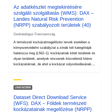
Az adatkészlet megtekintésére
Típus:
Erőforrás:
szolgáló szolgáltatás (WMS): DAX –
http://inspire.ec.europa.eu/metadat
Landes Natural Risk Prevention
codelist/SpatialDataServiceType/d
(NRPP) szabályozott területek (40)
Geokatalógus Franciaország
A természeti kockázatmegelőzési tervek esetében a
környezetvédelmi szabályzat a zónák két kategóriáját
határozza meg (L562–1): kockázatnak kitett területek és
olyan területek, amelyek nincsenek közvetlenül kitéve
kockázatoknak, de ahol a kockázat súlyosbodásának
elkerülése érdekében intézkedéseket lehet előirányozni.
A veszélyességi szinttől függően minden terület
végrehajtható rendezés tárgyát képezi. A rendeletek
általában háromféle zónát különböztetnek meg: 1- „tiltott
UNKNOWN
területek építése”, úgynevezett „vörös területek”, ahol a
Dataset Direct Download Service
veszélyességi szint magas, és az általános szabály az
(WFS): DAX – Földek természeti
építési tilalom; 2- „előírt területek”, úgynevezett „kék
zónák”, ahol a veszélyességi szint átlagos, és a
kockázatainak megelőzése (NRPP)