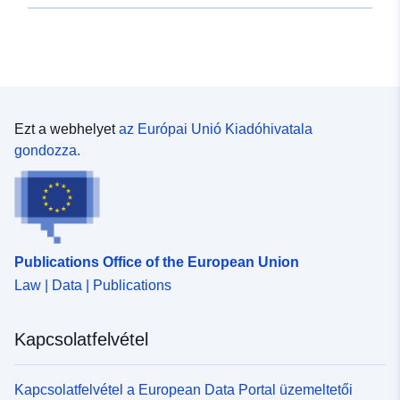
kockázatokat vagy újakat okozhatnak (vö. a
környezetvédelmi törvénykönyv L562–1. cikkével). Ez
utóbbi kategória csak a természetes RPP-kre
vonatkozik.
Ezt a webhelyet
az Európai Unió Kiadóhivatala
gondozza.
Publications Office of the European Union
Law | Data | Publications
Kapcsolatfelvétel
Kapcsolatfelvétel a European Data Portal üzemeltetői