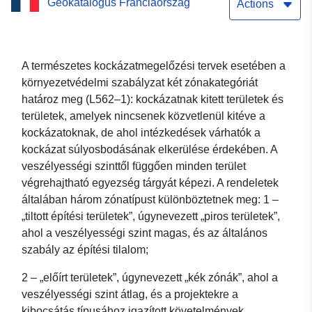
Geokatalógus Franciaország
(NRPP) szabályozott
Actions
területek – Landes (40)
A természetes kockázatmegelőzési tervek esetében a
környezetvédelmi szabályzat két zónakategóriát
határoz meg (L562–1): kockázatnak kitett területek és
területek, amelyek nincsenek közvetlenül kitéve a
kockázatoknak, de ahol intézkedések várhatók a
kockázat súlyosbodásának elkerülése érdekében. A
veszélyességi szinttől függően minden terület
végrehajtható egyezség tárgyát képezi. A rendeletek
általában három zónatípust különböztetnek meg: 1 –
„tiltott építési területek”, úgynevezett „piros területek”,
ahol a veszélyességi szint magas, és az általános
szabály az építési tilalom;
2 – „előírt területek”, úgynevezett „kék zónák”, ahol a
veszélyességi szint átlag, és a projektekre a
kibocsátás típusához igazított követelmények