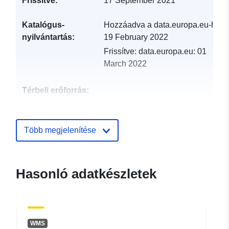
Frissítve:
17 September 2021
Katalógus-
Hozzáadva a data.europa.eu-hoz:
nyilvántartás:
19 February 2022
Frissítve: data.europa.eu:
01
March 2022
Térbeli erőforrás:
Azonosítók:
http://catalogue.geo-
ide.developpement-
Több megjelenítése
durable.gouv.fr/service/fr-
120066022-wxs-06c17561-
87a1-4ac1-b7c9-
Hasonló adatkészletek
9c3a85bc3785
uriRef:
http://data.europa.eu/88u/dataset/fr
120066022-srv-828ae643-a084-
WMS
4f3f-9427-3faeb39808fd