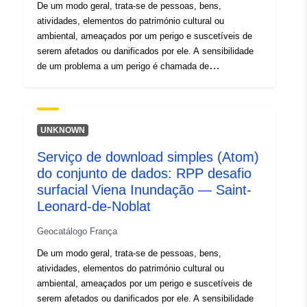
De um modo geral, trata-se de pessoas, bens,
atividades, elementos do património cultural ou
ambiental, ameaçados por um perigo e suscetíveis de
serem afetados ou danificados por ele. A sensibilidade
de um problema a um perigo é chamada de
«vulnerabilidade». Essa classe de objetos reúne todas
as questões abordadas no estudo RPP. Uma questão é
um objeto datado cuja consideração depende do
propósito da RPP e sua vulnerabilidade aos perigos
UNKNOWN
estudados. Uma questão PPR pode, por conseguinte,
Serviço de download simples (Atom)
ser considerada (ou não) em função do tipo ou tipos de
do conjunto de dados: RPP desafio
perigos que estão a ser abordados. Esses elementos
formam a base do conhecimento da cobertura do solo
surfacial Viena Inundação — Saint-
necessária para o desenvolvimento da RPP, dentro ou
Leonard-de-Noblat
próximo da área de estudo, no momento da análise das
Geocatálogo França
questões. Os dados sobre questões representam uma
fotografia (figável e não exaustiva) dos ativos e das
De um modo geral, trata-se de pessoas, bens,
pessoas expostas a perigos no momento da elaboração
atividades, elementos do património cultural ou
do plano de prevenção de riscos. Estes dados não são
ambiental, ameaçados por um perigo e suscetíveis de
atualizados após a aprovação do RPP.Na prática, já não
serem afetados ou danificados por ele. A sensibilidade