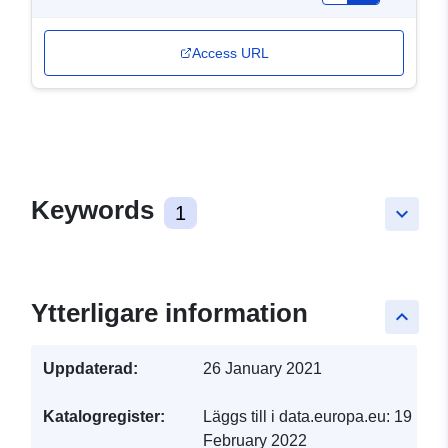
Access URL
Keywords
1
keyboard_arrow_down
Ytterligare information
keyboard_arrow_up
Uppdaterad:
26 January 2021
Katalogregister:
Läggs till i data.europa.eu:
19
February 2022