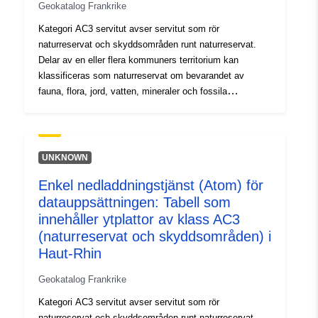
codelist/ResourceType/services
Geokatalog Frankrike
Kategori AC3 servitut avser servitut som rör
naturreservat och skyddsområden runt naturreservat.
Delar av en eller flera kommuners territorium kan
klassificeras som naturreservat om bevarandet av
fauna, flora, jord, vatten, mineraler och fossila
fyndigheter och, i allmänhet, av den naturliga miljön är
av särskild betydelse eller bör undantas från varje
artificiell intervention som kan försämra dem. Det finns
tre typer av naturreservat: — nationella naturreservat. —
UNKNOWN
regionala naturreservat. — naturreservat för den lokala
Enkel nedladdningstjänst (Atom) för
myndigheten på Korsika. Skyddsområden kan upprättas
datauppsättningen: Tabell som
kring naturreservat I synnerhet kan följande regleras
eller förbjudas: jakt, fiske, jordbruk, skogsbruk,
innehåller ytplattor av klass AC3
boskapsskötsel, industri-, handels-, sport- och
(naturreservat och skyddsområden) i
turistverksamhet, utförande av offentliga eller privata
Haut-Rhin
arbeten, vattenanvändning, förflyttning eller parkering av
personer, fordon och djur. Denna resurs beskriver
Geokatalog Frankrike
underlagen för AC3:s servitut, dvs. de skiften som
Kategori AC3 servitut avser servitut som rör
anges i avgränsningsplanen eller i naturreservatets
naturreservat och skyddsområden runt naturreservat.