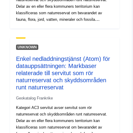
skiftesförteckning och, i tillämpliga fall, skyddets
Delar av en eller flera kommuners territorium kan
omkrets
klassificeras som naturreservat om bevarandet av
fauna, flora, jord, vatten, mineraler och fossila
fyndigheter och, i allmänhet, av den naturliga miljön är
av särskild betydelse eller bör undantas från varje
artificiell intervention som kan försämra dem. Det finns
tre typer av naturreservat: — nationella naturreservat. —
UNKNOWN
regionala naturreservat. — naturreservat för den lokala
Enkel nedladdningstjänst (Atom) för
myndigheten på Korsika. Skyddsområden kan upprättas
datauppsättningen: Markbaser
kring naturreservat I synnerhet kan följande regleras
eller förbjudas: jakt, fiske, jordbruk, skogsbruk,
relaterade till servitut som rör
boskapsskötsel, industri-, handels-, sport- och
naturreservat och skyddsområden
turistverksamhet, utförande av offentliga eller privata
runt naturreservat
arbeten, vattenanvändning, förflyttning eller parkering av
personer, fordon och djur. Denna resurs beskriver
Geokatalog Frankrike
underlagen för AC3:s servitut, dvs. de skiften som
Kategori AC3 servitut avser servitut som rör
anges i avgränsningsplanen eller i naturreservatets
naturreservat och skyddsområden runt naturreservat.
skiftesförteckning och, i tillämpliga fall, skyddets
Delar av en eller flera kommuners territorium kan
omkrets
klassificeras som naturreservat om bevarandet av