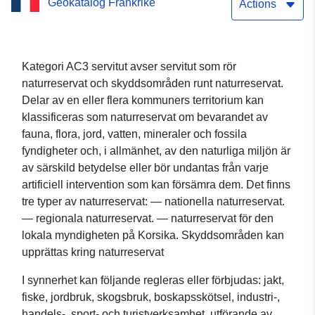
Geokatalog Frankrike
och skyddsområden) i
Actions
Haut-Rhin
Kategori AC3 servitut avser servitut som rör
naturreservat och skyddsområden runt naturreservat.
Delar av en eller flera kommuners territorium kan
klassificeras som naturreservat om bevarandet av
fauna, flora, jord, vatten, mineraler och fossila
fyndigheter och, i allmänhet, av den naturliga miljön är
av särskild betydelse eller bör undantas från varje
artificiell intervention som kan försämra dem. Det finns
tre typer av naturreservat: — nationella naturreservat.
— regionala naturreservat. — naturreservat för den
lokala myndigheten på Korsika. Skyddsområden kan
upprättas kring naturreservat
I synnerhet kan följande regleras eller förbjudas: jakt,
fiske, jordbruk, skogsbruk, boskapsskötsel, industri-,
handels-, sport- och turistverksamhet, utförande av