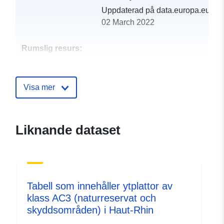
Uppdaterad på data.europa.eu:
02 March 2022
Rumslig resurs:
Identifierare:
http://catalogue.geo-
ide.developpement-
Visa mer
durable.gouv.fr/service/fr-
120066022-wxs-0dcd508e-
8bf2-4a3c-a4d1-
Liknande dataset
8526ca0a7100
uriRef:
http://data.europa.eu/88u/dataset/fr
120066022-srv-82cee826-bf0e-
463c-b19a-508cd12a46b7
Tabell som innehåller ytplattor av
klass AC3 (naturreservat och
Typ:
Resurs:
skyddsområden) i Haut-Rhin
http://inspire.ec.europa.eu/metadat