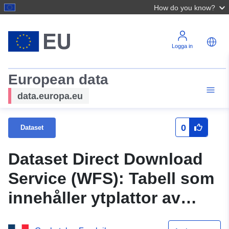
How do you know?
Logga in
European data
data.europa.eu
0
Dataset
Dataset Direct Download
Service (WFS): Tabell som
innehåller ytplattor av
klass AC3 (naturreservat