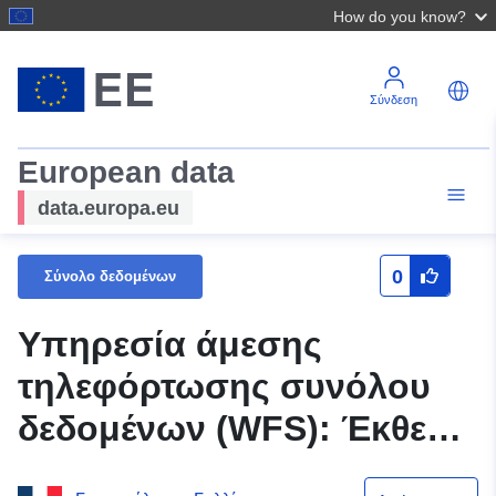
How do you know?
Σύνδεση
European data
data.europa.eu
0
Σύνολο δεδομένων
Υπηρεσία άμεσης
τηλεφόρτωσης συνόλου
δεδομένων (WFS): Έκθεση
ήχου LNU στη Vendée on