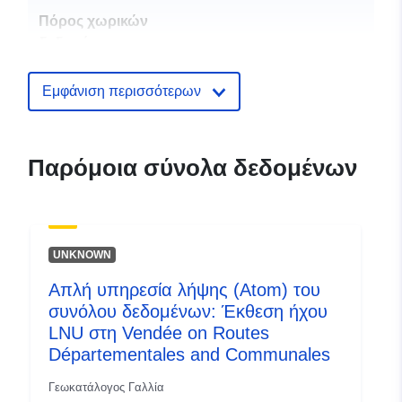
Πόρος χωρικών
δεδομένων:
Αναγνωριστικά:
http://catalogue.geo-
Εμφάνιση περισσότερων
ide.developpement-
durable.gouv.fr/service/fr-
120066022-wxs-d680a030-
Παρόμοια σύνολα δεδομένων
59c7-4428-8a43-
c9f024210780
uriRef:
http://data.europa.eu/88u/dataset/fr
UNKNOWN
120066022-srv-82de4255-67a7-
4d51-8a41-dbe5dbc583e5
Απλή υπηρεσία λήψης (Atom) του
συνόλου δεδομένων: Έκθεση ήχου
Τύπος:
Πόρος:
LNU στη Vendée on Routes
http://inspire.ec.europa.eu/metadat
Départementales and Communales
codelist/SpatialDataServiceType/d
Γεωκατάλογος Γαλλία