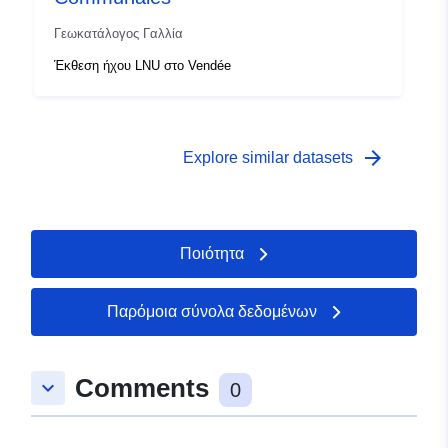
Γεωκατάλογος Γαλλία
Έκθεση ήχου LNU στο Vendée
arrow_forward
Explore similar datasets
Ποιότητα
Παρόμοια σύνολα δεδομένων
Comments
keyboard_arrow_down
0