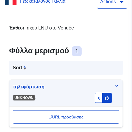
Γεωκατάλογος Γαλλία
Routes Départementales
Actions
and Communales
Έκθεση ήχου LNU στο Vendée
Φύλλα μερισμού
1
Sort
τηλεφόρτωση
-
UNKNOWN
0
URL πρόσβασης