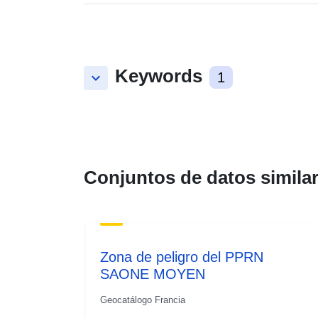
Keywords
keyboard_arrow_down
1
Conjuntos de datos simila
Zona de peligro del PPRN
SAONE MOYEN
Geocatálogo Francia