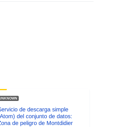
Recurso:
http://inspire.ec.europa.eu/metadata-
codelist/SpatialDataServiceType/do
wnlo...
UNKNOWN
Servicio de descarga simple
(Atom) del conjunto de datos:
Zona de peligro de Montdidier