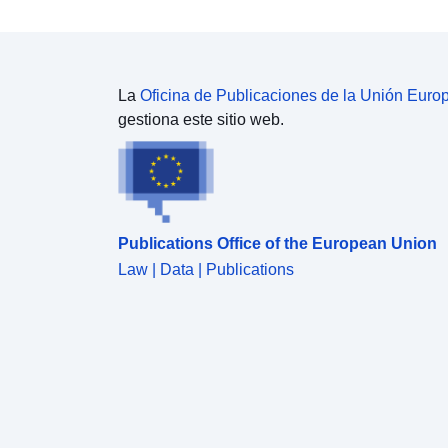
peligro (casos de rotura o insuficiencia de la
estructura).Las zonas de peligro pueden clasificarse
como datos recopilados en la medida en que
resulten de una síntesis utilizando varias fuentes de
La
Oficina de Publicaciones de la Unión Euro
datos de peligro calculados, modelados u
gestiona este sitio web.
observados. Estos datos de origen no están
cubiertos por esta clase de objetos, sino por otra
norma que trata del conocimiento de los peligros.
Algunas áreas del perímetro del estudio se
consideran «zonas de peligro cero o
insignificantes». Estas son las áreas en las que el
Publications Office of the European Union
peligro ha sido estudiado y es nulo. Estas áreas no
Law | Data | Publications
están incluidas en la clase de objetos y no tienen
que ser representadas como zonas de peligro. Sin
embargo, en el caso de los RPP naturales, la
zonificación reglamentaria puede clasificar ciertas
zonas no expuestas a peligro como zonas de
prescripción (véase la definición de la clase PPR).