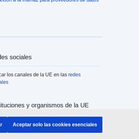
rescripción.
es sociales
ar los canales de la UE en las
redes
ales
tituciones y organismos de la UE
ar todas las instituciones y órganos de la UE
r
Aceptar solo las cookies esenciales