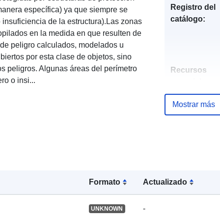
Registro del
anera específica) ya que siempre se
catálogo:
 insuficiencia de la estructura).Las zonas
opilados en la medida en que resulten de
s de peligro calculados, modelados u
iertos por esta clase de objetos, sino
os peligros. Algunas áreas del perímetro
Recursos
o o insi...
espacial:
Mostrar más
Identificador
uriRef:
Formato
Actualizado
-
UNKNOWN