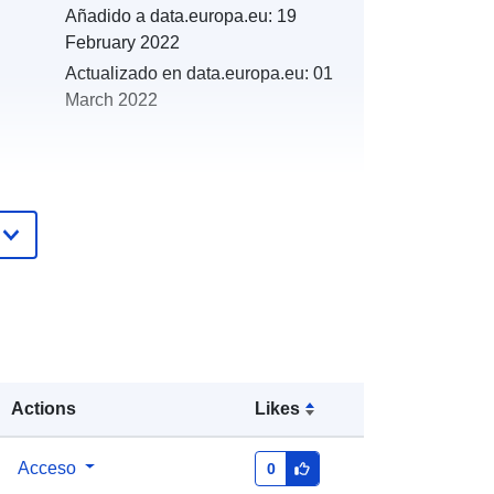
Añadido a data.europa.eu:
19
February 2022
Actualizado en data.europa.eu:
01
March 2022
es:
http://catalogue.geo-
ide.developpement-
durable.gouv.fr/service/fr-
120066022-wxs-69006286-6de8-
4e6e-8b96-a69ccb2d5af7
http://data.europa.eu/88u/dataset/fr-
Actions
Likes
120066022-srv-82eb1511-b2fc-
4d42-9f4d-d0504ca17014
Acceso
0