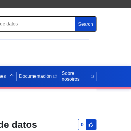
Search
Sobre
nes
Documentación
nosotros
venne TURDINE
 de datos
0