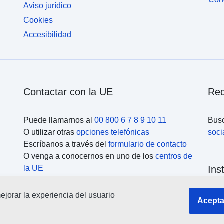
Aviso jurídico
prescripción (véase la definición de la clase PPR).
p
Cookies
Accesibilidad
Contactar con la UE
Red
Puede llamarnos al
00 800 6 7 8 9 10 11
Busc
O utilizar otras
opciones telefónicas
soci
Escríbanos a través del
formulario de contacto
O venga a conocernos en uno de los
centros de
la UE
Ins
jorar la experiencia del usuario
Busc
Acepta