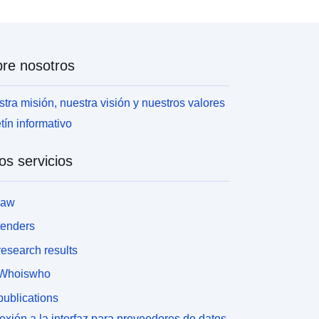
eligro indicadas en el mapa de peligros. Las zonas
rotegidas por estructuras de protección deben
star representadas (posiblemente de manera
specífica) ya que siempre se consideran sujetas a
re nosotros
eligro (casos de rotura o insuficiencia de la
structura).Las zonas de peligro pueden clasificarse
omo datos recopilados en la medida en que
tra misión, nuestra visión y nuestros valores
esulten de una síntesis utilizando varias fuentes de
tín informativo
atos de peligro calculados, modelados u
bservados. Estos datos de origen no están
os servicios
ubiertos por esta clase de objetos, sino por otra
orma que trata del conocimiento de los peligros.
lgunas áreas del perímetro del estudio se
law
onsideran «zonas de peligro cero o
nsignificantes». Estas son las áreas en las que el
tenders
eligro ha sido estudiado y es nulo. Estas áreas no
esearch results
stán incluidas en la clase de objetos y no tienen
ue ser representadas como zonas de peligro. Sin
Whoiswho
mbargo, en el caso de los RPP naturales, la
ublications
onificación reglamentaria puede clasificar ciertas
onas no expuestas a peligro como zonas de
xión a la interfaz para proveedores de datos