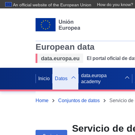
How do you know?
An official website of the European Union
European data
data.europa.eu
El portal oficial de 
data.europa
Inicio
Datos
academy
Home
Conjuntos de datos
Servicio de d