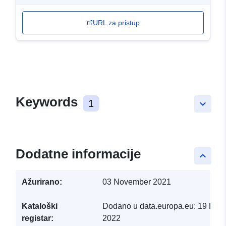
URL za pristup
Keywords
1
keyboard_arrow_down
Dodatne informacije
keyboard_arrow_up
Ažurirano:
03 November 2021
Kataloški
Dodano u data.europa.eu:
19 Febr
registar:
2022