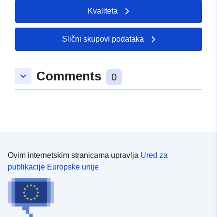
Kvaliteta
Slični skupovi podataka
Comments
keyboard_arrow_down
0
Ovim internetskim stranicama upravlja
Ured za
publikacije Europske unije