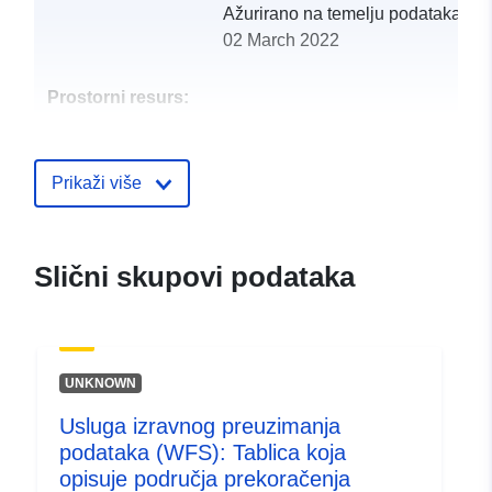
Ažurirano na temelju podataka.eu
02 March 2022
Prostorni resurs:
Identifikatori:
http://catalogue.geo-
ide.developpement-
Prikaži više
durable.gouv.fr/service/fr-
120066022-wxs-a9d85fbc-
3daa-47e3-8b2e-
Slični skupovi podataka
0e190f6ee071
uriRef:
http://data.europa.eu/88u/dataset/fr
120066022-srv-8338fde6-866e-
UNKNOWN
4ce7-9e9d-f639e69a4404
Usluga izravnog preuzimanja
Tip:
Resurs:
podataka (WFS): Tablica koja
http://inspire.ec.europa.eu/metadat
opisuje područja prekoračenja