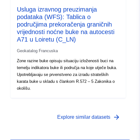
Usluga izravnog preuzimanja
podataka (WFS): Tablica o
područjima prekoračenja graničnih
vrijednosti noćne buke na autocesti
A71 u Loiretu (C_LN)
Geokatalog Francuska
Zone razine buke opisuju situaciju izloženosti buci na
temelju indikatora buke ili područja na koje utječe buka.
Upotrebljavaju se prvenstveno za izradu strateških
karata buke u skladu s člankom R.572 – 5 Zakonika o
okolišu.
arrow_forward
Explore similar datasets