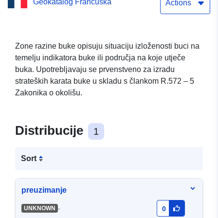
Geokatalog Francuska
graničnih vrijednosti za
Actions
noćnu buku na A10 u
Loiretu (C_LN)
Zone razine buke opisuju situaciju izloženosti buci na
temelju indikatora buke ili područja na koje utječe
buka. Upotrebljavaju se prvenstveno za izradu
strateških karata buke u skladu s člankom R.572 – 5
Zakonika o okolišu.
Distribucije
1
Sort
preuzimanje
-
UNKNOWN
0