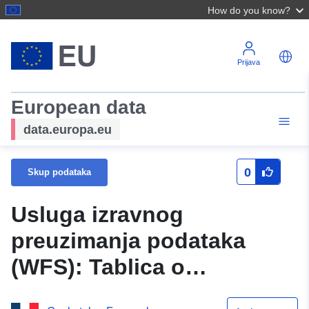
How do you know?
Prijava
European data
data.europa.eu
0
Skup podataka
Usluga izravnog
preuzimanja podataka
(WFS): Tablica o
područjima prekoračenja