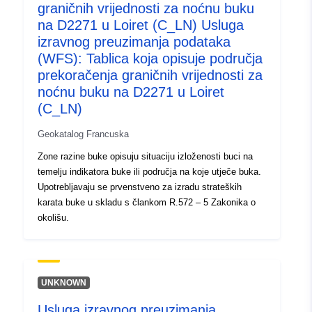
codelist/ResourceType/services
graničnih vrijednosti za noćnu buku
na D2271 u Loiret (C_LN) Usluga
izravnog preuzimanja podataka
(WFS): Tablica koja opisuje područja
prekoračenja graničnih vrijednosti za
noćnu buku na D2271 u Loiret
(C_LN)
Geokatalog Francuska
Zone razine buke opisuju situaciju izloženosti buci na
temelju indikatora buke ili područja na koje utječe buka.
Upotrebljavaju se prvenstveno za izradu strateških
karata buke u skladu s člankom R.572 – 5 Zakonika o
okolišu.
UNKNOWN
Usluga izravnog preuzimanja