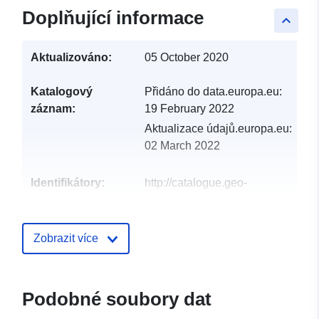
Doplňující informace
keyboard_arrow_up
Aktualizováno:
05 October 2020
Katalogový
Přidáno do data.europa.eu:
záznam:
19 February 2022
Aktualizace údajů.europa.eu:
02 March 2022
Identifikátory:
http://catalogue.geo-
ide.developpement-
durable.gouv.fr/service/fr-
120066022-wxs-5a6e9dce-
Zobrazit více
5742-4479-86ef-
ef3afe55ab1d
Podobné soubory dat
uriRef:
http://data.europa.eu/88u/dataset/fr