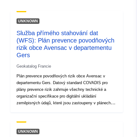
120066022-srv-83412d05-4f65-
4ba6-bd82-e77d9b5e6261
UNKNOWN
Typ:
Datový zdroj:
http://inspire.ec.europa.eu/metadat
Služba přímého stahování dat
codelist/ResourceType/services
(WFS): Plán prevence povodňových
rizik obce Avensac v departementu
Gers
Geokatalog Francie
Plán prevence povodňových rizik obce Avensac v
departementu Gers. Datový standard COVADIS pro
plány prevence rizik zahrnuje všechny technické a
organizační specifikace pro digitální ukládání
zeměpisných údajů, které jsou zastoupeny v plánech
prevence rizik. Plány prevence rizik byly stanoveny
zákonem ze dne 2. února 1995 o posílení ochrany
životního prostředí. Nástroj PPR je součástí zákona ze
dne 22. července 1987 o organizaci civilní bezpečnosti,
UNKNOWN
ochraně lesa před požáry a prevenci závažných rizik. Za