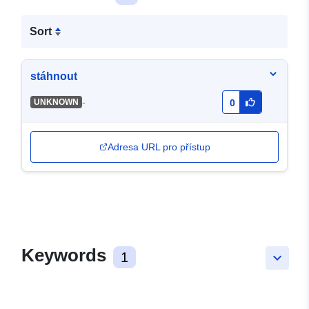
Sort
stáhnout
-
UNKNOWN
0
Adresa URL pro přístup
Keywords
1
keyboard_arrow_down