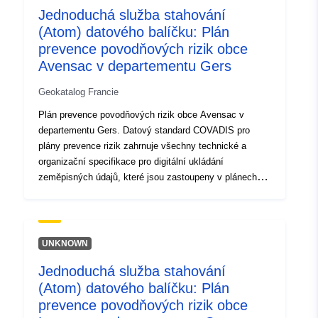
Jednoduchá služba stahování
rozvoj RPP odpovídá stát. O tom rozhoduje prefekt.
(Atom) datového balíčku: Plán
prevence povodňových rizik obce
Avensac v departementu Gers
Geokatalog Francie
Plán prevence povodňových rizik obce Avensac v
departementu Gers. Datový standard COVADIS pro
plány prevence rizik zahrnuje všechny technické a
organizační specifikace pro digitální ukládání
zeměpisných údajů, které jsou zastoupeny v plánech
prevence rizik. Plány prevence rizik byly stanoveny
zákonem ze dne 2. února 1995 o posílení ochrany
životního prostředí. Nástroj PPR je součástí zákona ze
dne 22. července 1987 o organizaci civilní bezpečnosti,
UNKNOWN
ochraně lesa před požáry a prevenci závažných rizik. Za
Jednoduchá služba stahování
rozvoj RPP odpovídá stát. O tom rozhoduje prefekt.
(Atom) datového balíčku: Plán
prevence povodňových rizik obce