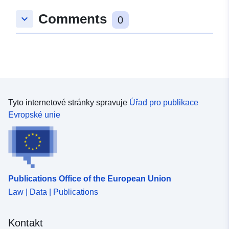
zákonem ze dne 2. února 1995 o posílení ochrany
životního prostředí. Nástroj PPR je součástí zákona ze
Comments
keyboard_arrow_down
0
dne 22. července 1987 o organizaci civilní bezpečnosti,
ochraně lesa před požáry a prevenci závažných rizik. Za
rozvoj RPP odpovídá stát. O tom rozhoduje prefekt.
Tyto internetové stránky spravuje
Úřad pro publikace
Evropské unie
Publications Office of the European Union
Law | Data | Publications
Kontakt