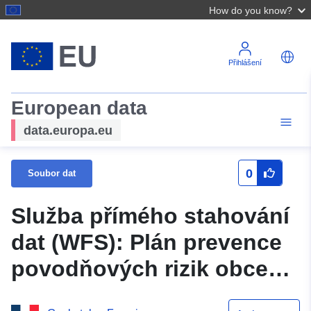
How do you know?
Přihlášení
European data
data.europa.eu
0
Soubor dat
Služba přímého stahování
dat (WFS): Plán prevence
povodňových rizik obce
Mascaras v departementu