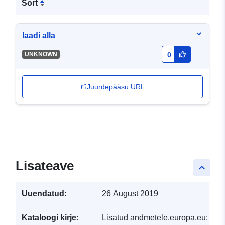
Sort
laadi alla
-
UNKNOWN
0
Juurdepääsu URL
Lisateave
keyboard_arrow_up
Uuendatud:
26 August 2019
Kataloogi kirje:
Lisatud andmetele.europa.eu:
19 