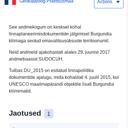
Geokataloog Prantsusmaa
seoses Burgundia
Actions
kliimaga
See andmekogum on kesksel kohal
linnaplaneerimisdokumentide jälgimisel Burgundia
kliimaga seotud omavalitsusüksuste territooriumil.
Neid andmeid ajakohastati alates 29. juunist 2017
andmebaasist SUDOCUH.
Tulbas DU_2015 on esitatud linnapoliitika
dokumentide ajalugu, mida kohaldati 4. juulil 2015, kui
UNESCO maailmapärandi objektile lisati Burgundia
kliimimatid.
Jaotused
1