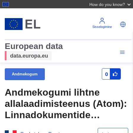
How do you know?
Sisselogimine
European data
data.europa.eu
0
Andmekogum
Andmekogumi lihtne
allalaadimisteenus (Atom):
Linnadokumentide
menetluste järelmeetmed