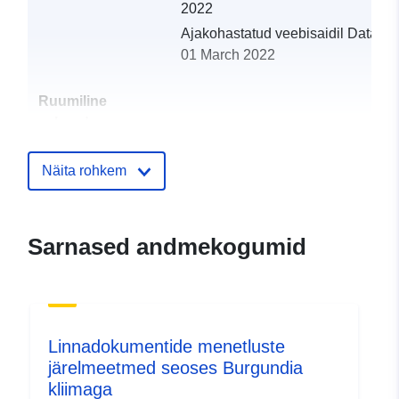
2022
Ajakohastatud veebisaidil Data.eu
01 March 2022
Ruumiline
vahend:
Identifikaatorid:
http://catalogue.geo-
Näita rohkem
ide.developpement-
durable.gouv.fr/service/fr-
120066022-atom-28c5847c-
Sarnased andmekogumid
ca08-4137-abfd-
6326b7a268c1
uriRef:
http://data.europa.eu/88u/dataset/fr
120066022-srv-83472080-f9a0-
Linnadokumentide menetluste
4057-8cd8-b03b5110b645
järelmeetmed seoses Burgundia
kliimaga