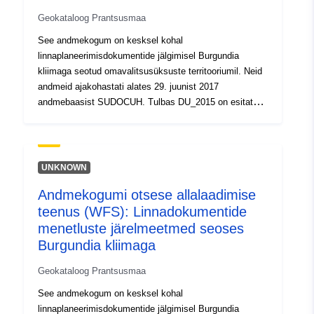
Tüüp:
Ressurss:
http://inspire.ec.europa.eu/metadat
Geokataloog Prantsusmaa
codelist/ResourceType/services
See andmekogum on kesksel kohal
linnaplaneerimisdokumentide jälgimisel Burgundia
kliimaga seotud omavalitsusüksuste territooriumil. Neid
andmeid ajakohastati alates 29. juunist 2017
andmebaasist SUDOCUH. Tulbas DU_2015 on esitatud
linnapoliitika dokumentide ajalugu, mida kohaldati 4.
juulil 2015, kui UNESCO maailmapärandi objektile lisati
Burgundia kliimimatid.
UNKNOWN
Andmekogumi otsese allalaadimise
teenus (WFS): Linnadokumentide
menetluste järelmeetmed seoses
Burgundia kliimaga
Geokataloog Prantsusmaa
See andmekogum on kesksel kohal
linnaplaneerimisdokumentide jälgimisel Burgundia