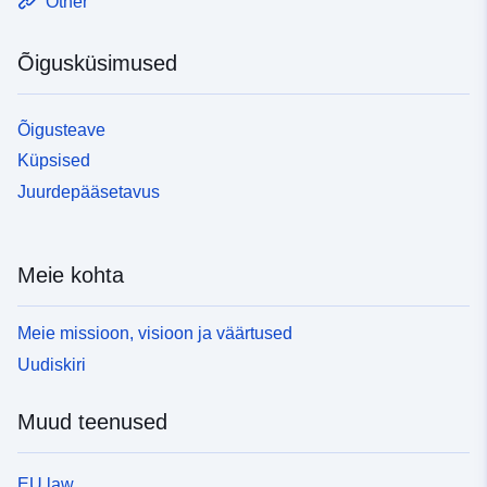
Other
Õigusküsimused
Õigusteave
Küpsised
Juurdepääsetavus
Meie kohta
Meie missioon, visioon ja väärtused
Uudiskiri
Muud teenused
EU law