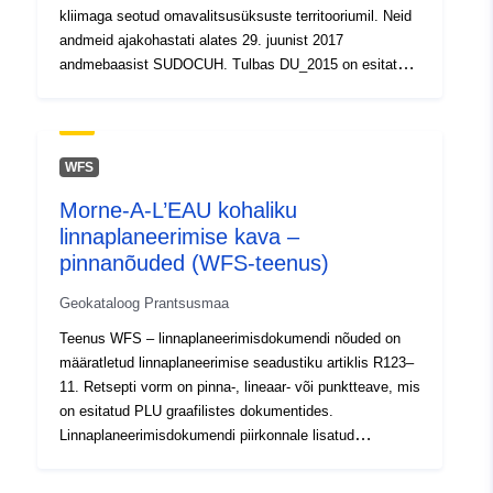
kliimaga seotud omavalitsusüksuste territooriumil. Neid
andmeid ajakohastati alates 29. juunist 2017
andmebaasist SUDOCUH. Tulbas DU_2015 on esitatud
linnapoliitika dokumentide ajalugu, mida kohaldati 4.
juulil 2015, kui UNESCO maailmapärandi objektile lisati
Burgundia kliimimatid.
WFS
Morne-A-L’EAU kohaliku
linnaplaneerimise kava –
pinnanõuded (WFS-teenus)
Geokataloog Prantsusmaa
Teenus WFS – linnaplaneerimisdokumendi nõuded on
määratletud linnaplaneerimise seadustiku artiklis R123–
11. Retsepti vorm on pinna-, lineaar- või punktteave, mis
on esitatud PLU graafilistes dokumentides.
Linnaplaneerimisdokumendi piirkonnale lisatud
ettekirjutus seab üldjuhul piirkonna asustusele
lisapiirangu.