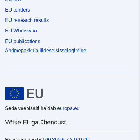
EU tenders
EU research results
EU Whoiswho
EU publications
Andmepakkuja liidese sisselogimine
Seda veebisaiti haldab
europa.eu
Võtke ELiga ühendust
Helistage numbril
00 800 6 7 8 9 10 11