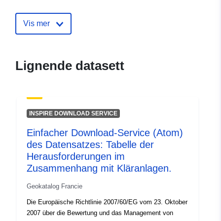
Identifikatorer:
http://catalogue.geo-
ide.developpement-
Vis mer
durable.gouv.fr/service/fr-
120066022-atom-f7be64f8-
e619-44ed-9f37-
Lignende datasett
ed45f55104bd
uriRef:
http://data.europa.eu/88u/dataset/fr
120066022-srv-834a3c89-0f73-
INSPIRE DOWNLOAD SERVICE
4569-95a4-21ffb908a17b
Einfacher Download-Service (Atom)
Type:
Ressurs:
des Datensatzes: Tabelle der
http://inspire.ec.europa.eu/metadat
Herausforderungen im
codelist/SpatialDataServiceType/d
Zusammenhang mit Kläranlagen.
Geokatalog Francie
Die Europäische Richtlinie 2007/60/EG vom 23. Oktober
2007 über die Bewertung und das Management von