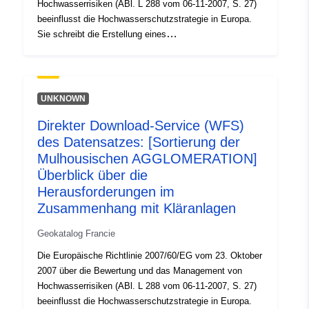
Hochwasserrisiken (ABl. L 288 vom 06-11-2007, S. 27)
beeinflusst die Hochwasserschutzstrategie in Europa.
Sie schreibt die Erstellung eines
Hochwasserrisikomanagementplans vor, mit dem die
negativen Auswirkungen von Überschwemmungen auf
die menschliche Gesundheit, die Umwelt, das kulturelle
Erbe und die Wirtschaftstätigkeit verringert werden
UNKNOWN
sollen. Die Ziele und Anforderungen für die
Direkter Download-Service (WFS)
Verwirklichung werden durch das Gesetz vom 12. Juli
des Datensatzes: [Sortierung der
2010 über die nationale Verpflichtung für die Umwelt
(LENE) und das Dekret vom 2. März 2011 festgelegt. In
Mulhousischen AGGLOMERATION]
diesem Zusammenhang besteht das Hauptziel der
Überblick über die
Kartierung von Hochwasserflächen und
Herausforderungen im
Hochwasserrisiken für die IRR darin, zur Ausarbeitung
Zusammenhang mit Kläranlagen
von Hochwasserrisikomanagementplänen beizutragen,
indem das Wissen über die Hochwasserbelastung
Geokatalog Francie
homogenisiert und objektiv erfasst wird. Dieser
Die Europäische Richtlinie 2007/60/EG vom 23. Oktober
Datensatz dient der Erstellung von Karten der
2007 über die Bewertung und das Management von
Herausforderungen in einem geeigneten Maßstab.
Hochwasserrisiken (ABl. L 288 vom 06-11-2007, S. 27)
beeinflusst die Hochwasserschutzstrategie in Europa.