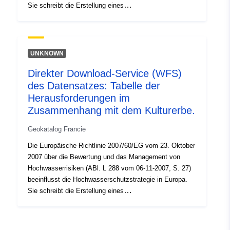
Sie schreibt die Erstellung eines
Hochwasserrisikomanagementplans vor, mit dem die
negativen Auswirkungen von Überschwemmungen auf
die menschliche Gesundheit, die Umwelt, das kulturelle
Erbe und die Wirtschaftstätigkeit verringert werden
UNKNOWN
sollen. Die Ziele und Anforderungen für die
Direkter Download-Service (WFS)
Verwirklichung werden durch das Gesetz vom 12. Juli
des Datensatzes: Tabelle der
2010 über die nationale Verpflichtung für die Umwelt
(LENE) und das Dekret vom 2. März 2011 festgelegt. In
Herausforderungen im
diesem Zusammenhang besteht das Hauptziel der
Zusammenhang mit dem Kulturerbe.
Kartierung von Hochwasserflächen und
Geokatalog Francie
Hochwasserrisiken für die IRR darin, zur Ausarbeitung
von Hochwasserrisikomanagementplänen beizutragen,
Die Europäische Richtlinie 2007/60/EG vom 23. Oktober
indem das Wissen über die Hochwasserbelastung
2007 über die Bewertung und das Management von
homogenisiert und objektiv erfasst wird. Dieser
Hochwasserrisiken (ABl. L 288 vom 06-11-2007, S. 27)
Datensatz dient der Erstellung von Karten der
beeinflusst die Hochwasserschutzstrategie in Europa.
Herausforderungen in einem geeigneten Maßstab.
Sie schreibt die Erstellung eines
Hochwasserrisikomanagementplans vor, mit dem die
negativen Auswirkungen von Überschwemmungen auf
die menschliche Gesundheit, die Umwelt, das kulturelle