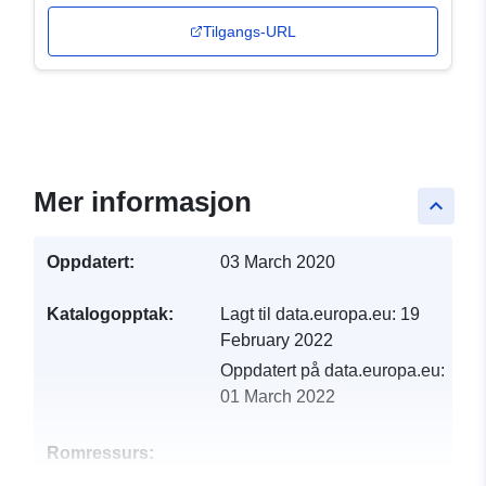
Tilgangs-URL
Mer informasjon
keyboard_arrow_up
Oppdatert:
03 March 2020
Katalogopptak:
Lagt til data.europa.eu:
19
February 2022
Oppdatert på data.europa.eu:
01 March 2022
Romressurs: