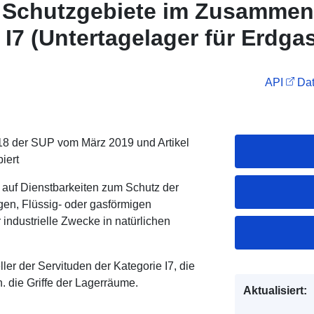
 Schutzgebiete im Zusammen
 I7 (Untertagelager für Erdgas
stoffe und Chemikalien) in E
API
Dat
18 der SUP vom März 2019 und Artikel
iert
h auf Dienstbarkeiten zum Schutz der
gen, Flüssig- oder gasförmigen
industrielle Zwecke in natürlichen
er der Servituden der Kategorie I7, die
. die Griffe der Lagerräume.
Aktualisiert: