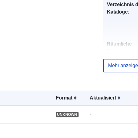
Verzeichnis 
Kataloge:
Räumliche
Ressource:
Mehr anzeig
Identifikatore
Format
Aktualisiert
uriRef:
-
UNKNOWN