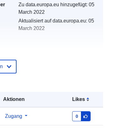
der
Zu data.europa.eu hinzugefügt:
05
March 2022
Aktualisiert auf data.europa.eu:
05
March 2022
en
n:
http://catalogue.geo-
ide.developpement-
durable.gouv.fr/service/fr-
120066022-atom-4735154d-ed56-
4341-9b08-da95a81fa329
Aktionen
Likes
http://data.europa.eu/88u/dataset/fr-
Zugang
0
120066022-srv-83598973-6ca0-
45b3-a3bc-5fed6f8ac109