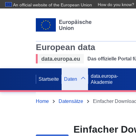
How do you know?
An official website of the European Union
European data
data.europa.eu
Das offizielle Portal
data.europa-
Startseite
Daten
Akademie
Home
Datensätze
Einfacher Do