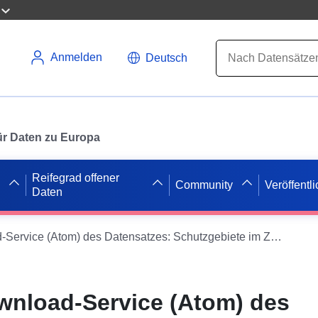
Anmelden
Deutsch
 für Daten zu Europa
Reifegrad offener
Community
Veröffentl
Daten
Einfacher Download-Service (Atom) des Datensatzes: Schutzgebiete im Zusammenhang mit Dienstbarkeit I7 (Untertagelager für Erdgas, Kohlenwasserstoffe und Chemikalien) in Eure-et-Loir (28)
wnload-Service (Atom) des