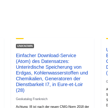
Typ:
UNKNOWN
Einfacher Download-Service
(Atom) des Datensatzes:
Unterirdische Speicherung von
Erdgas, Kohlenwasserstoffen und
Chemikalien, Generatoren der
G
Dienstbarkeit I7, in Eure-et-Loir
(28)
A
S
Geokatalog Frankreich
S
D
Achtung: I8 ist nach der neuen CNIG-Norm 2018 der