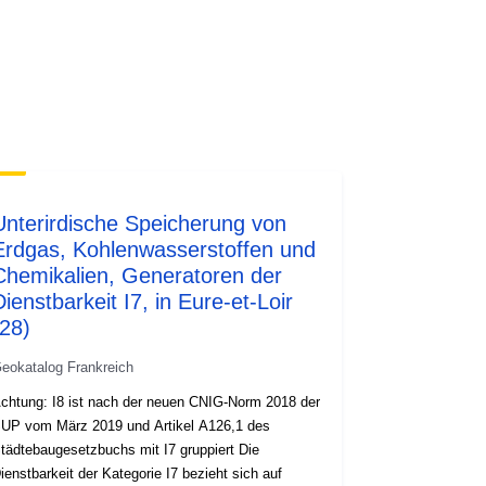
Ressource:
http://inspire.ec.europa.eu/metadata-
codelist/ResourceType/services
Unterirdische Speicherung von
Erdgas, Kohlenwasserstoffen und
Chemikalien, Generatoren der
Dienstbarkeit I7, in Eure-et-Loir
(28)
eokatalog Frankreich
chtung: I8 ist nach der neuen CNIG-Norm 2018 der
UP vom März 2019 und Artikel A126,1 des
tädtebaugesetzbuchs mit I7 gruppiert Die
ienstbarkeit der Kategorie I7 bezieht sich auf