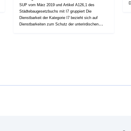
D
SUP vom März 2019 und Artikel A126,1 des
S
Städtebaugesetzbuchs mit I7 gruppiert Die
g
Dienstbarkeit der Kategorie I7 bezieht sich auf
C
Dienstbarkeiten zum Schutz der unterirdischen
Form
Speicherung von Erdgas, flüssigen, Flüssig- oder
O
gasförmigen Kohlenwasserstoffen oder von
I
Chemikalien für industrielle Zwecke in natürlichen
Formationen. Diese Ressource beschreibt die
Oberflächengeneratoren der Dienstbarkeitskategorie
I7, d. h. die Einschlüsse der Speicherbereiche.