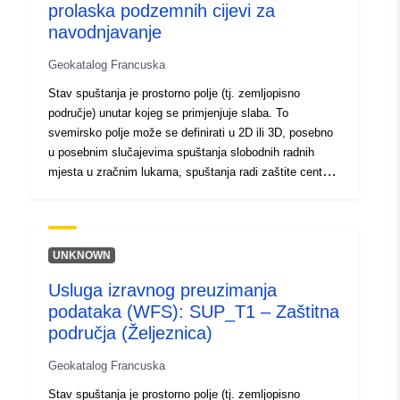
http://inspire.ec.europa.eu/metadat
prolaska podzemnih cijevi za
codelist/SpatialDataServiceType/d
navodnjavanje
Geokatalog Francuska
Stav spuštanja je prostorno polje (tj. zemljopisno
područje) unutar kojeg se primjenjuje slaba. To
svemirsko polje može se definirati u 2D ili 3D, posebno
u posebnim slučajevima spuštanja slobodnih radnih
mjesta u zračnim lukama, spuštanja radi zaštite centara
za radiodifuziju.
UNKNOWN
Usluga izravnog preuzimanja
podataka (WFS): SUP_T1 – Zaštitna
područja (Željeznica)
Geokatalog Francuska
Stav spuštanja je prostorno polje (tj. zemljopisno