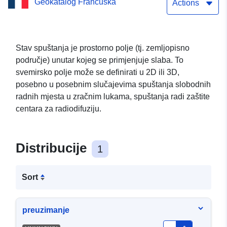
Geokatalog Francuska
za navodnjavanje
Actions
Stav spuštanja je prostorno polje (tj. zemljopisno
područje) unutar kojeg se primjenjuje slaba. To
svemirsko polje može se definirati u 2D ili 3D,
posebno u posebnim slučajevima spuštanja slobodnih
radnih mjesta u zračnim lukama, spuštanja radi zaštite
centara za radiodifuziju.
Distribucije
1
Sort
preuzimanje