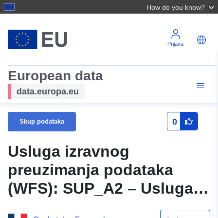
How do you know?
Prijava
European data
data.europa.eu
0
Skup podataka
Usluga izravnog
preuzimanja podataka
(WFS): SUP_A2 – Usluga
prolaska podzemnih cijevi