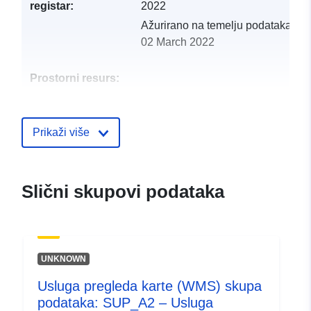
registar:
2022
Ažurirano na temelju podataka.eu
02 March 2022
Prostorni resurs:
Identifikatori:
http://catalogue.geo-
ide.developpement-
Prikaži više
durable.gouv.fr/service/fr-
120066022-wxs-7f1475aa-
78af-41b0-ab82-
Slični skupovi podataka
1d7e7e258ab3
uriRef:
http://data.europa.eu/88u/dataset/fr
120066022-srv-835f1b31-c341-
UNKNOWN
486a-a1cd-f96c5e27609d
Usluga pregleda karte (WMS) skupa
Tip:
Resurs:
podataka: SUP_A2 – Usluga