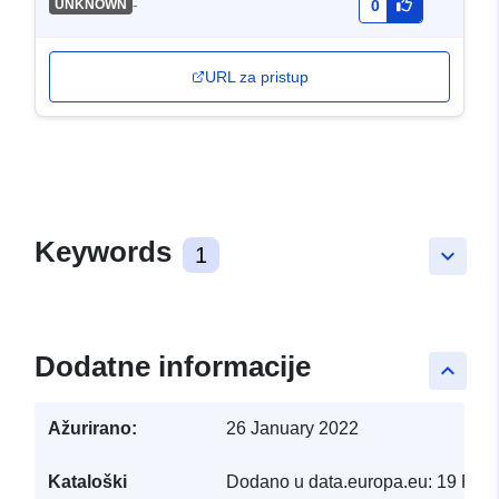
-
UNKNOWN
0
URL za pristup
Keywords
1
keyboard_arrow_down
Dodatne informacije
keyboard_arrow_up
Ažurirano:
26 January 2022
Kataloški
Dodano u data.europa.eu:
19 Febr