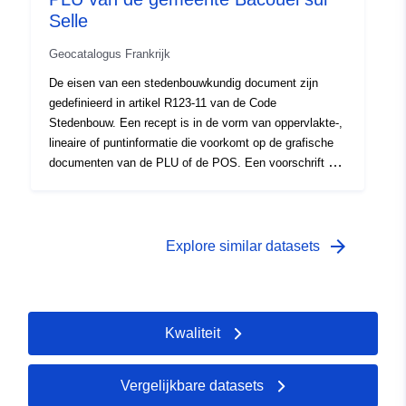
Selle
Geocatalogus Frankrijk
De eisen van een stedenbouwkundig document zijn
gedefinieerd in artikel R123-11 van de Code
Stedenbouw. Een recept is in de vorm van oppervlakte-,
lineaire of puntinformatie die voorkomt op de grafische
documenten van de PLU of de POS. Een voorschrift dat
op een gebied van het planningsdocument superponeert,
legt in het algemeen een extra beperking op aan de
regulering van het gebied.
arrow_forward
Explore similar datasets
Kwaliteit
Vergelijkbare datasets