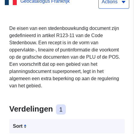
Geocatalogus Frankrijk
van de PLU van de
Actions
gemeente Bacouel sur
Selle
De eisen van een stedenbouwkundig document zijn
gedefinieerd in artikel R123-11 van de Code
Stedenbouw. Een recept is in de vorm van
oppervlakte-, lineaire of puntinformatie die voorkomt
op de grafische documenten van de PLU of de POS.
Een voorschrift dat op een gebied van het
planningsdocument superponeert, legt in het
algemeen een extra beperking op aan de regulering
van het gebied.
Verdelingen
1
Sort