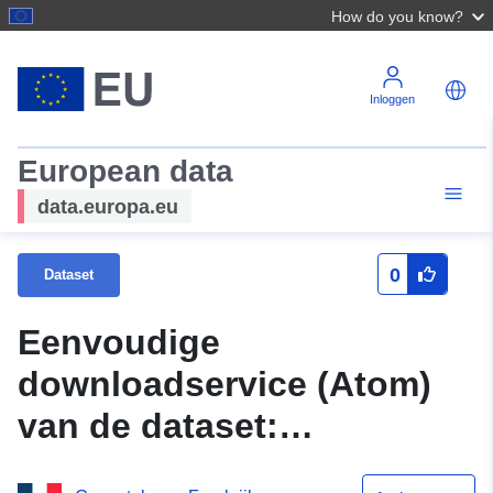
How do you know?
Inloggen
European data
data.europa.eu
0
Dataset
Eenvoudige
downloadservice (Atom)
van de dataset:
Oppervlaktevoorschrift