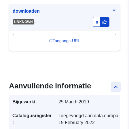
downloaden
-
UNKNOWN
0
Toegangs-URL
Aanvullende informatie
keyboard_arrow_up
Bijgewerkt:
25 March 2019
Catalogusregister
Toegevoegd aan data.europa.eu:
:
19 February 2022