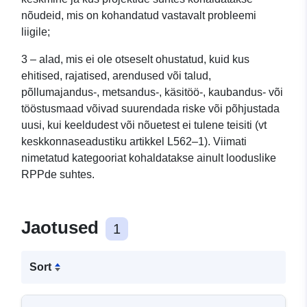
nõudeid, mis on kohandatud vastavalt probleemi
liigile;
3 – alad, mis ei ole otseselt ohustatud, kuid kus
ehitised, rajatised, arendused või talud,
põllumajandus-, metsandus-, käsitöö-, kaubandus- või
tööstusmaad võivad suurendada riske või põhjustada
uusi, kui keeldudest või nõuetest ei tulene teisiti (vt
keskkonnaseadustiku artikkel L562–1). Viimati
nimetatud kategooriat kohaldatakse ainult looduslike
RPPde suhtes.
Jaotused
1
Sort