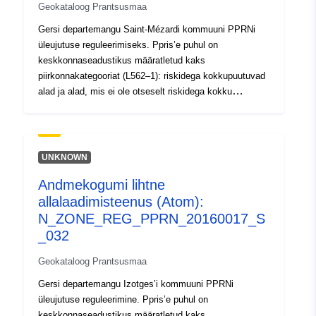
Geokataloog Prantsusmaa
Gersi departemangu Saint-Mézardi kommuuni PPRNi
üleujutuse reguleerimiseks. Ppris’e puhul on
keskkonnaseadustikus määratletud kaks
piirkonnakategooriat (L562–1): riskidega kokkupuutuvad
alad ja alad, mis ei ole otseselt riskidega kokku
puutunud, kuid mille puhul on võimalik ette näha
meetmeid ohu süvenemise vältimiseks. Sõltuvalt
ohutasemest kohaldatakse iga ala suhtes täitmisele
pööratavat kokkulepet. Reeglina eristatakse määrustes
UNKNOWN
kahte tüüpi tsoone: „Keelatud alade ehitamine“, mida
Andmekogumi lihtne
nimetatakse „punasteks aladeks“, kus ohutase on kõrge
allalaadimisteenus (Atom):
ja üldreegel on ehitamise keeld; 2 „ettenähtud alad“, nn
sinised tsoonid, kus ohutase on keskmine ja kus
N_ZONE_REG_PPRN_20160017_S
projektide suhtes kohaldatakse nõudeid, mis on
_032
kohandatud vastavalt probleemi liigile; 3 – alad, mis ei
Geokataloog Prantsusmaa
ole otseselt ohustatud, kuid kus ehitised, rajatised,
arendused või talud, põllumajandus-, metsandus-,
Gersi departemangu Izotges’i kommuuni PPRNi
käsitöö-, kaubandus- või tööstusmaad võivad
üleujutuse reguleerimine. Ppris’e puhul on
suurendada riske või põhjustada uusi, kui keeldudest või
keskkonnaseadustikus määratletud kaks