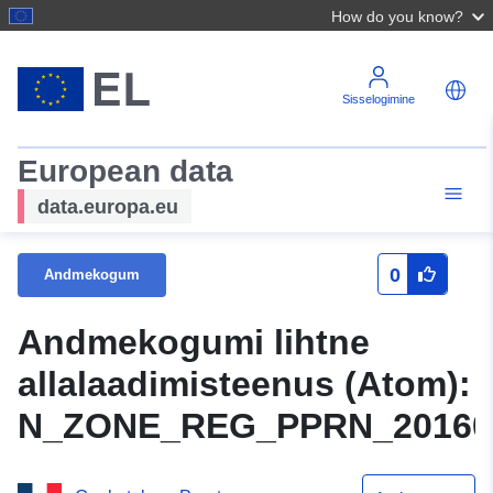
How do you know?
Sisselogimine
European data
data.europa.eu
0
Andmekogum
Andmekogumi lihtne
allalaadimisteenus (Atom):
N_ZONE_REG_PPRN_20160