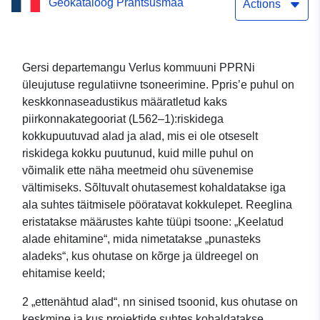
Geokataloog Prantsusmaa
Actions
Gersi departemangu Verlus kommuuni PPRNi
üleujutuse regulatiivne tsoneerimine. Ppris’e puhul on
keskkonnaseadustikus määratletud kaks
piirkonnakategooriat (L562–1):riskidega
kokkupuutuvad alad ja alad, mis ei ole otseselt
riskidega kokku puutunud, kuid mille puhul on
võimalik ette näha meetmeid ohu süvenemise
vältimiseks. Sõltuvalt ohutasemest kohaldatakse iga
ala suhtes täitmisele pööratavat kokkulepet. Reeglina
eristatakse määrustes kahte tüüpi tsoone: „Keelatud
alade ehitamine“, mida nimetatakse „punasteks
aladeks“, kus ohutase on kõrge ja üldreegel on
ehitamise keeld;
2 „ettenähtud alad“, nn sinised tsoonid, kus ohutase on
keskmine ja kus projektide suhtes kohaldatakse