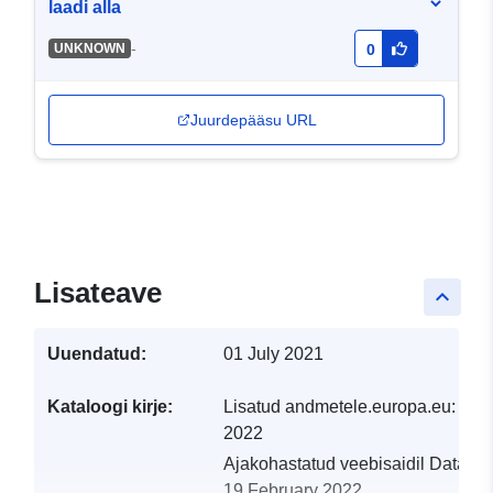
laadi alla
-
UNKNOWN
0
Juurdepääsu URL
Lisateave
keyboard_arrow_up
Uuendatud:
01 July 2021
Kataloogi kirje:
Lisatud andmetele.europa.eu:
19 
2022
Ajakohastatud veebisaidil Data.eu
19 February 2022