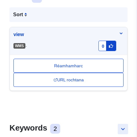
Sort
view
-
WMS
0
Réamhamharc
URL rochtana
Keywords
2
keyboard_arrow_down