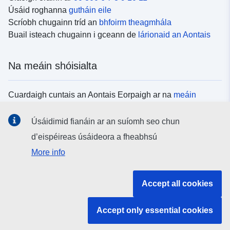
Úsáid roghanna
gutháin eile
Scríobh chugainn tríd an
bhfoirm theagmhála
Buail isteach chugainn i gceann de
lárionaid an Aontais
Na meáin shóisialta
Cuardaigh cuntais an Aontais Eorpaigh ar na
meáin
shóisialta
Úsáidimid fianáin ar an suíomh seo chun
d’eispéireas úsáideora a fheabhsú
Institiúidí agus comhlachtaí an Aontais
More info
Eorpaigh
Accept all cookies
Cuardaigh na hinstitiúidí agus na comhlachtaí uile de
chuid an Aontais Eorpaigh
Accept only essential cookies