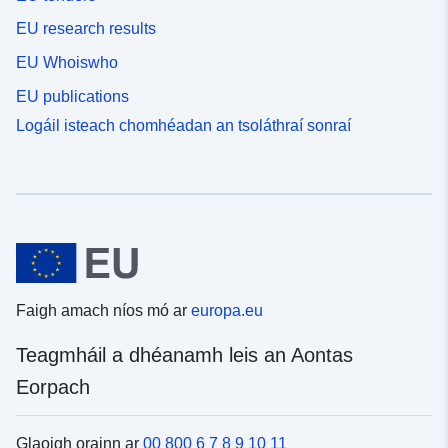
EU research results
EU Whoiswho
EU publications
Logáil isteach chomhéadan an tsoláthraí sonraí
Faigh amach níos mó ar
europa.eu
Teagmháil a dhéanamh leis an Aontas
Eorpach
Glaoigh orainn ar
00 800 6 7 8 9 10 11