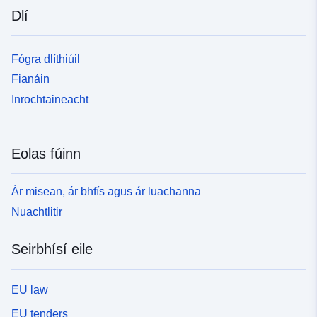
Dlí
Fógra dlíthiúil
Fianáin
Inrochtaineacht
Eolas fúinn
Ár misean, ár bhfís agus ár luachanna
Nuachtlitir
Seirbhísí eile
EU law
EU tenders