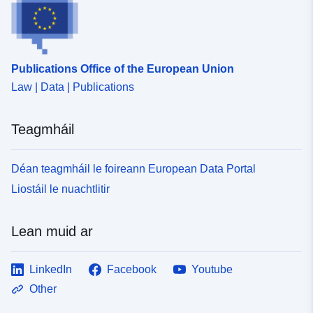
Aitheantóirí:
http://catalogue.geo-
ide.developpement-
durable.gouv.fr/service/fr-
Publications Office of the European Union
120066022-wxs-a02a9d13-
7753-4abc-9cc1-
Law | Data | Publications
3c01f5ab27ec
Teagmháil
uriRef:
http://data.europa.eu/88u/dataset/fr
120066022-srv-83ba6835-c302-
Déan teagmháil le foireann European Data Portal
4405-9758-273373e915b5
Liostáil le nuachtlitir
Clóscríobh:
Acmhainn:
http://inspire.ec.europa.eu/metadat
Lean muid ar
codelist/ResourceType/services
LinkedIn
Facebook
Youtube
Other