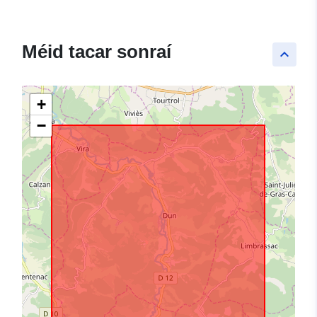
Méid tacar sonraí
keyboard_arrow_up
+
−