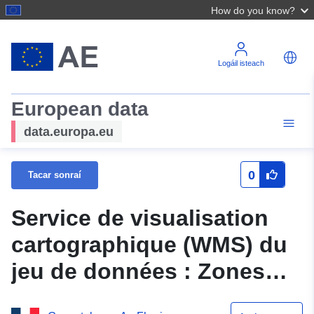
How do you know?
Logáil isteach
European data
data.europa.eu
0
Tacar sonraí
Service de visualisation
cartographique (WMS) du
jeu de données : Zones
réglementées du plan local