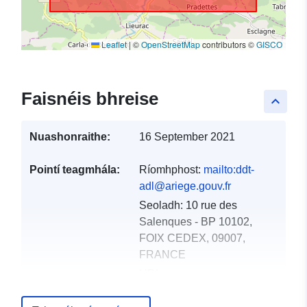
Leaflet
|
©
OpenStreetMap
contributors ©
GISCO
Faisnéis bhreise
keyboard_arrow_up
Nuashonraithe:
16 September 2021
Pointí teagmhála:
Ríomhphost:
mailto:ddt-
adl@ariege.gouv.fr
Seoladh:
10 rue des
Salenques - BP 10102,
FOIX CEDEX, 09007,
FRANCE
URL:
http://www.ariege.gouv.fr/