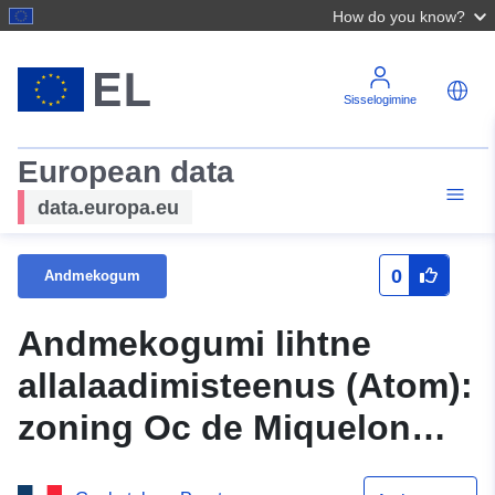
How do you know?
Sisselogimine
European data
data.europa.eu
0
Andmekogum
Andmekogumi lihtne
allalaadimisteenus (Atom):
zoning Oc de Miquelon
seotud PPRL Saint-Pierre