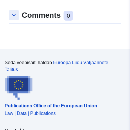
Comments
keyboard_arrow_down
0
Seda veebisaiti haldab
Euroopa Liidu Väljaannete
Talitus
Publications Office of the European Union
Law | Data | Publications