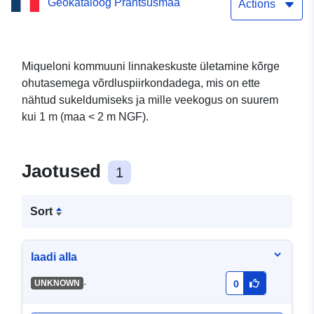
Geokataloog Prantsusmaa
ja Miquelon
Actions
Miqueloni kommuuni linnakeskuste ületamine kõrge
ohutasemega võrdluspiirkondadega, mis on ette
nähtud sukeldumiseks ja mille veekogus on suurem
kui 1 m (maa < 2 m NGF).
Jaotused
1
Sort
laadi alla
-
UNKNOWN
0