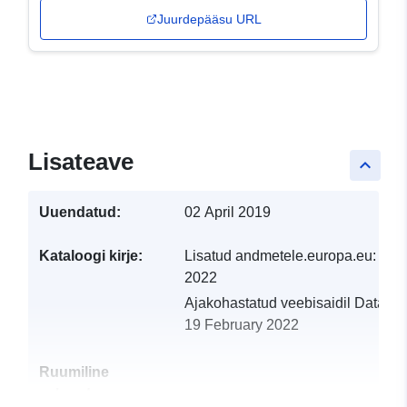
Juurdepääsu URL
Lisateave
keyboard_arrow_up
Uuendatud:
02 April 2019
Kataloogi kirje:
Lisatud andmetele.europa.eu:
19 
2022
Ajakohastatud veebisaidil Data.eu
19 February 2022
Ruumiline
vahend: