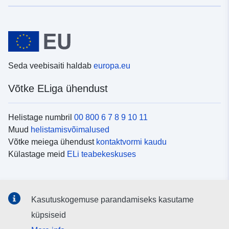
Seda veebisaiti haldab
europa.eu
Võtke ELiga ühendust
Helistage numbril
00 800 6 7 8 9 10 11
Muud
helistamisvõimalused
Võtke meiega ühendust
kontaktvormi kaudu
Külastage meid
ELi teabekeskuses
Sotsiaalmeedia
Kasutuskogemuse parandamiseks kasutame
Otsige ELi teavet
sotsiaalmeediakanalitest
küpsiseid