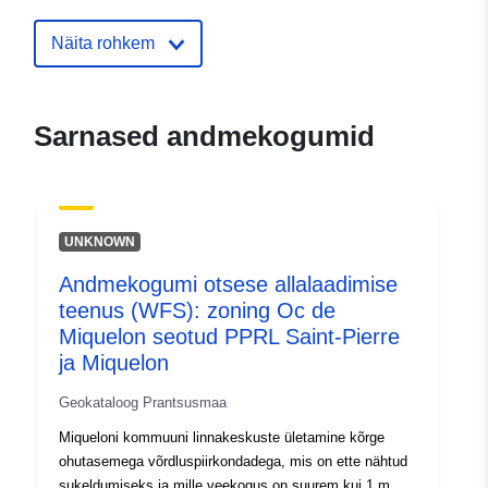
Identifikaatorid:
http://catalogue.geo-
Näita rohkem
ide.developpement-
durable.gouv.fr/service/fr-
120066022-atom-d7c48a5b-
Sarnased andmekogumid
d4fd-4bc3-9737-
1c3dee4ee39d
uriRef:
http://data.europa.eu/88u/dataset/fr
UNKNOWN
120066022-srv-83ccd83f-decd-
4b0a-bcfb-75e39ede2df8
Andmekogumi otsese allalaadimise
teenus (WFS): zoning Oc de
Tüüp:
Ressurss:
Miquelon seotud PPRL Saint-Pierre
http://inspire.ec.europa.eu/metadat
ja Miquelon
codelist/ResourceType/services
Geokataloog Prantsusmaa
Miqueloni kommuuni linnakeskuste ületamine kõrge
ohutasemega võrdluspiirkondadega, mis on ette nähtud
sukeldumiseks ja mille veekogus on suurem kui 1 m