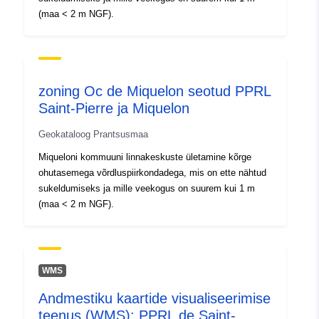
(maa < 2 m NGF).
zoning Oc de Miquelon seotud PPRL
Saint-Pierre ja Miquelon
Geokataloog Prantsusmaa
Miqueloni kommuuni linnakeskuste ületamine kõrge
ohutasemega võrdluspiirkondadega, mis on ette nähtud
sukeldumiseks ja mille veekogus on suurem kui 1 m
(maa < 2 m NGF).
WMS
Andmestiku kaartide visualiseerimise
teenus (WMS): PPRL de Saint-