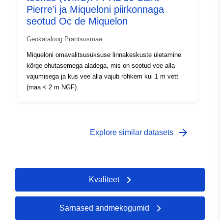
Pierre’i ja Miqueloni piirkonnaga
seotud Oc de Miquelon
Geokataloog Prantsusmaa
Miqueloni omavalitsusüksuse linnakeskuste ületamine
kõrge ohutasemega aladega, mis on seotud vee alla
vajumisega ja kus vee alla vajub rohkem kui 1 m vett
(maa < 2 m NGF).
arrow_forward
Explore similar datasets
Kvaliteet
Sarnased andmekogumid