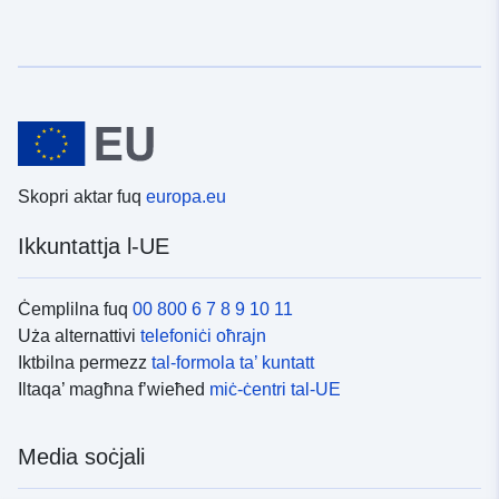
Skopri aktar fuq
europa.eu
Ikkuntattja l-UE
Ċemplilna fuq
00 800 6 7 8 9 10 11
Uża alternattivi
telefoniċi oħrajn
Iktbilna permezz
tal-formola ta’ kuntatt
Iltaqa’ magħna f’wieħed
miċ-ċentri tal-UE
Media soċjali