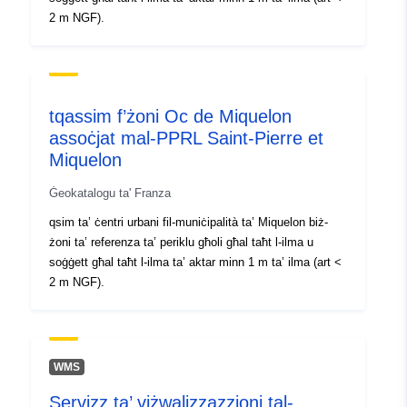
2 m NGF).
tqassim f’żoni Oc de Miquelon
assoċjat mal-PPRL Saint-Pierre et
Miquelon
Ġeokatalogu ta' Franza
qsim ta’ ċentri urbani fil-muniċipalità ta’ Miquelon biż-
żoni ta’ referenza ta’ periklu għoli għal taħt l-ilma u
soġġett għal taħt l-ilma ta’ aktar minn 1 m ta’ ilma (art <
2 m NGF).
WMS
Servizz ta’ viżwalizzazzjoni tal-