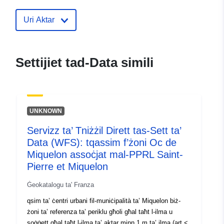
Identifikaturi:
http://catalogue.geo-
ide.developpement-
Uri Aktar
durable.gouv.fr/service/fr-
120066022-atom-d7c48a5b-
d4fd-4bc3-9737-
Settijiet tad-Data simili
1c3dee4ee39d
uriRef:
http://data.europa.eu/88u/dataset/fr
120066022-srv-83ccd83f-decd-
UNKNOWN
4b0a-bcfb-75e39ede2df8
Servizz ta’ Tniżżil Dirett tas-Sett ta’
Tip:
Riżorsa:
Data (WFS): tqassim f’żoni Oc de
http://inspire.ec.europa.eu/metadat
Miquelon assoċjat mal-PPRL Saint-
codelist/ResourceType/services
Pierre et Miquelon
Ġeokatalogu ta' Franza
qsim ta’ ċentri urbani fil-muniċipalità ta’ Miquelon biż-
żoni ta’ referenza ta’ periklu għoli għal taħt l-ilma u
soġġett għal taħt l-ilma ta’ aktar minn 1 m ta’ ilma (art <