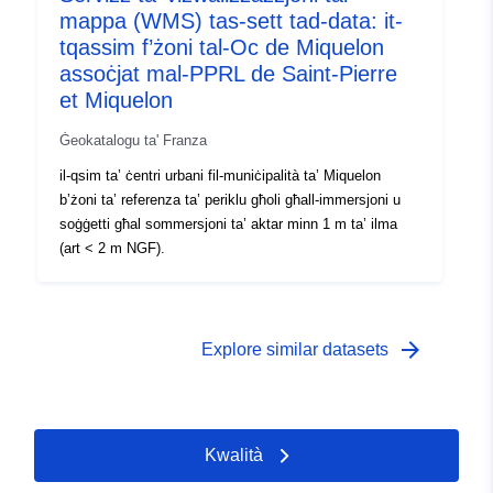
mappa (WMS) tas-sett tad-data: it-
tqassim f’żoni tal-Oc de Miquelon
assoċjat mal-PPRL de Saint-Pierre
et Miquelon
Ġeokatalogu ta' Franza
il-qsim ta’ ċentri urbani fil-muniċipalità ta’ Miquelon
b’żoni ta’ referenza ta’ periklu għoli għall-immersjoni u
soġġetti għal sommersjoni ta’ aktar minn 1 m ta’ ilma
(art < 2 m NGF).
arrow_forward
Explore similar datasets
Kwalità