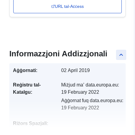
URL tal-Aċċess
Informazzjoni Addizzjonali
keyboard_arrow_up
Aġġornati:
02 April 2019
Reġistru tal-
Miżjud ma’ data.europa.eu:
Katalgu:
19 February 2022
Aġġornat fuq data.europa.eu:
19 February 2022
Riżors Spazjali: