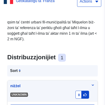
Ġeokatalogu ta' Franza
PPRL Saint-Pierre et
Actions
Miquelon
qsim ta’ ċentri urbani fil-muniċipalità ta’ Miquelon biż-
żoni ta’ referenza ta’ periklu għoli għal taħt l-ilma u
soġġett għal taħt l-ilma ta’ aktar minn 1 m ta’ ilma (art <
2 m NGF).
Distribuzzjonijiet
1
Sort
niżżel
-
UNKNOWN
0