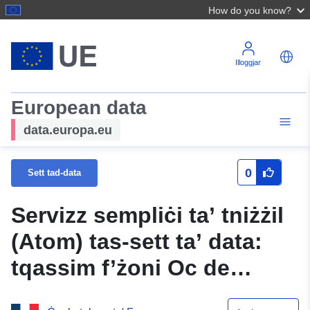
How do you know?
Illoggjar
European data
data.europa.eu
0
Sett tad-data
Servizz sempliċi ta’ tniżżil
(Atom) tas-sett ta’ data:
tqassim f’żoni Oc de
Miquelon assoċjat mal-