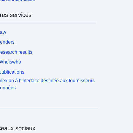
res services
law
tenders
esearch results
Whoiswho
ublications
exion à l’interface destinée aux fournisseurs
données
eaux sociaux