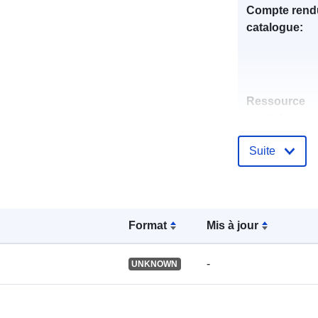
Compte rend
catalogue:
Ressource
spatiale:
Suite
Identificateur
Format
Mis à jour
uriRef:
-
UNKNOWN