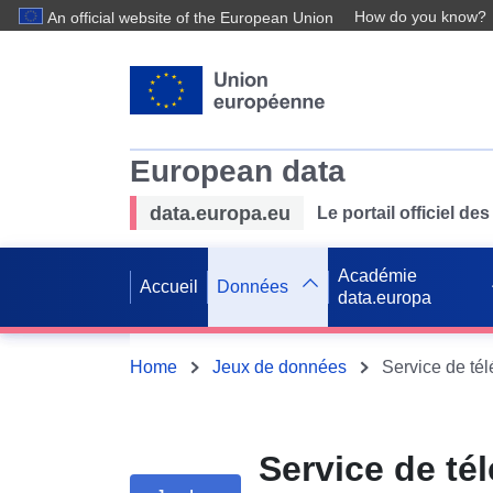
How do you know?
An official website of the European Union
European data
data.europa.eu
Le portail officiel 
Académie
Accueil
Données
data.europa
Home
Jeux de données
Service de té