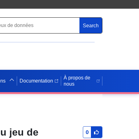
Search
À propos de
ons
Documentation
nous
u jeu de
0