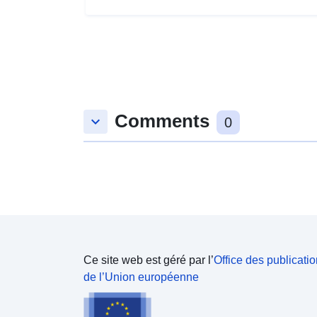
Comments
keyboard_arrow_down
0
Ce site web est géré par l’
Office des publicati
de l’Union européenne