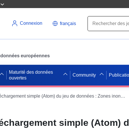
Connexion
français
des données européennes
Maturité des données
Community
Publicati
ouvertes
Service de téléchargement simple (Atom) du jeu de données : Zones inondables des crues de la Saône, occurrences 100 ans, pour la Côte-d'Or
léchargement simple (Atom) d