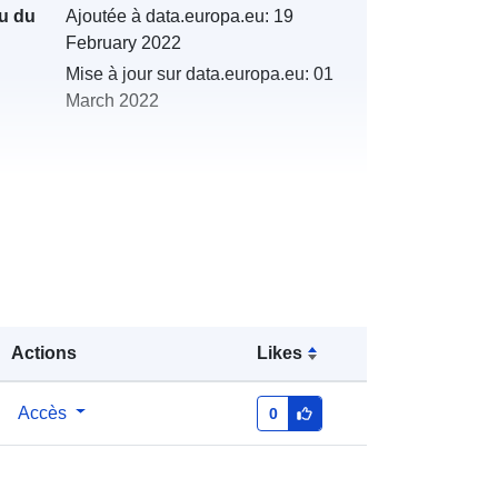
u du
Ajoutée à data.europa.eu:
19
February 2022
Mise à jour sur data.europa.eu:
01
March 2022
s:
http://catalogue.geo-
ide.developpement-
durable.gouv.fr/service/fr-
120066022-atom-a9ddcb4b-b8f4-
4274-aadc-c14aa8339f7d
Actions
Likes
http://data.europa.eu/88u/dataset/fr-
Accès
0
120066022-srv-83dbcf70-6d97-
4656-9cf1-24737e998805