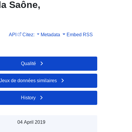
la Saône,
API
Citez:
Metadata
Embed
RSS
Qualité
Jeux de données similaires
History
04 April 2019