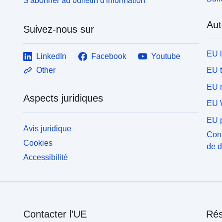
S'abonner au bulletin d'information
Aut
Suivez-nous sur
EU 
LinkedIn
Facebook
Youtube
EU 
Other
EU r
Aspects juridiques
EU 
EU p
Avis juridique
Conn
Cookies
de 
Accessibilité
Contacter l’UE
Rés