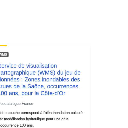
Ressource:
http://inspire.ec.europa.eu/metadata-
codelist/SpatialDataServiceType/do
wnlo...
WMS
Service de visualisation
cartographique (WMS) du jeu de
données : Zones inondables des
crues de la Saône, occurrences
100 ans, pour la Côte-d'Or
eocatalogue France
ette couche correspond à l'aléa inondation calculé
ar modélisation hydraulique pour une crue
'occurrence 100 ans.