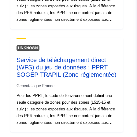
suiv.) : les zones exposées aux risques. A la différence
des PPR naturels, les PPRT ne comportent jamais de
zones réglementées non directement exposées aux
risques.En fonction du niveau d'aléa, chaque zone du
PPRT fait l'objet d'un règlement opposable. Les
règlements PPRT distinguent généralement deux types
de zones :1- les « zones d'interdiction de construire »,
UNKNOWN
dites « zones rouges », lorsque le niveau d'aléa est fort
Service de téléchargement direct
et que la règle générale est l'interdiction de construire ;2-
(WFS) du jeu de données : PPRT
les « zones soumises à prescriptions », dites « zones
bleues », lorsque le niveau d'aléa est moyen et que les
SOGEP TRAPIL (Zone réglementée)
projets sont soumis à des prescriptions adaptées au
Geocatalogue France
type d'enjeu.Les instructions du guide d'élaboration
PPRT ajoutent une gradation à l'intérieur des « zones
Pour les PPRT, le code de l'environnement définit une
rouges » et des « zones bleues ».
seule catégorie de zones pour des zones (L515-15 et
suiv.) : les zones exposées aux risques. A la différence
des PPR naturels, les PPRT ne comportent jamais de
zones réglementées non directement exposées aux
risques.En fonction du niveau d'aléa, chaque zone du
PPRT fait l'objet d'un règlement opposable. Les