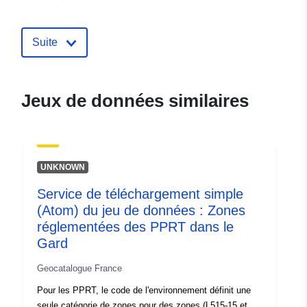
spatiale:
Identificateurs:
http://catalogue.geo-
Suite
ide.developpement-
durable.gouv.fr/service/fr-
120066022-wxs-9f79ca18-
Jeux de données similaires
42c1-41d5-8b3e-
25b67e8d608d
uriRef:
http://data.europa.eu/88u/dataset/fr
UNKNOWN
120066022-srv-83f6cc0e-c3e6-
401a-aecb-b2ddc7a3b70d
Service de téléchargement simple
(Atom) du jeu de données : Zones
Type:
Ressource:
réglementées des PPRT dans le
http://inspire.ec.europa.eu/metadat
Gard
codelist/SpatialDataServiceType/d
Geocatalogue France
Pour les PPRT, le code de l'environnement définit une
seule catégorie de zones pour des zones (L515-15 et