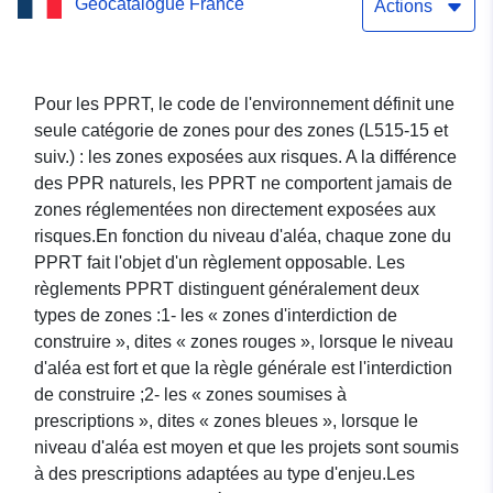
Geocatalogue France
règlementée du PPRT
Actions
AXAREAL (LIGEA)
commune de Blois
Pour les PPRT, le code de l'environnement définit une
seule catégorie de zones pour des zones (L515-15 et
suiv.) : les zones exposées aux risques. A la différence
des PPR naturels, les PPRT ne comportent jamais de
zones réglementées non directement exposées aux
risques.En fonction du niveau d'aléa, chaque zone du
PPRT fait l'objet d'un règlement opposable. Les
règlements PPRT distinguent généralement deux
types de zones :1- les « zones d'interdiction de
construire », dites « zones rouges », lorsque le niveau
d'aléa est fort et que la règle générale est l'interdiction
de construire ;2- les « zones soumises à
prescriptions », dites « zones bleues », lorsque le
niveau d'aléa est moyen et que les projets sont soumis
à des prescriptions adaptées au type d'enjeu.Les