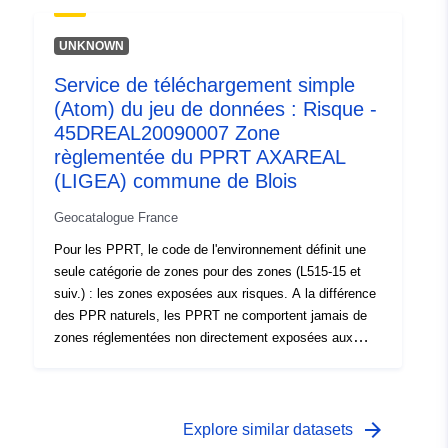
règlements PPRT distinguent généralement deux types
de zones :1- les « zones d'interdiction de construire »,
UNKNOWN
dites « zones rouges », lorsque le niveau d'aléa est fort
Service de téléchargement simple
et que la règle générale est l'interdiction de construire ;2-
(Atom) du jeu de données : Risque -
les « zones soumises à prescriptions », dites « zones
bleues », lorsque le niveau d'aléa est moyen et que les
45DREAL20090007 Zone
projets sont soumis à des prescriptions adaptées au
règlementée du PPRT AXAREAL
type d'enjeu.Les instructions du guide d'élaboration
(LIGEA) commune de Blois
PPRT ajoutent une gradation à l'intérieur des « zones
rouges » et des « zones bleues ».
Geocatalogue France
Pour les PPRT, le code de l'environnement définit une
seule catégorie de zones pour des zones (L515-15 et
suiv.) : les zones exposées aux risques. A la différence
des PPR naturels, les PPRT ne comportent jamais de
zones réglementées non directement exposées aux
risques.En fonction du niveau d'aléa, chaque zone du
PPRT fait l'objet d'un règlement opposable. Les
règlements PPRT distinguent généralement deux types
de zones :1- les « zones d'interdiction de construire »,
arrow_forward
Explore similar datasets
dites « zones rouges », lorsque le niveau d'aléa est fort