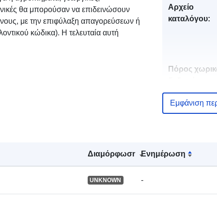
Αρχείο
χανικές θα μπορούσαν να επιδεινώσουν
καταλόγου:
ύνους, με την επιφύλαξη απαγορεύσεων ή
οντικού κώδικα). Η τελευταία αυτή
Πόρος χωρι
δεδομένων:
Εμφάνιση πε
Αναγνωριστι
Διαμόρφωση
Ενημέρωση
uriRef:
-
UNKNOWN