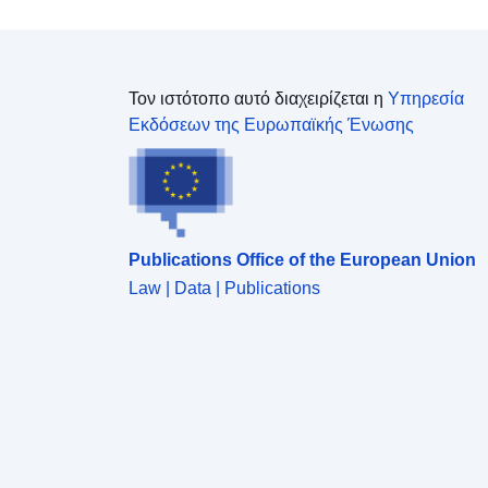
θα μπορούσαν να επιδεινώσουν τους κινδύνους ή
να προκαλέσουν νέους κινδύνους, με την
επιφύλαξη απαγορεύσεων ή απαιτήσεων (πρβλ.
άρθρο L562-1 του περιβαλλοντικού κώδικα). Η
Τον ιστότοπο αυτό διαχειρίζεται η
Υπηρεσία
τελευταία αυτή κατηγορία ισχύει μόνο για τα φυσικά
Εκδόσεων της Ευρωπαϊκής Ένωσης
RPP.
Publications Office of the European Union
Law | Data | Publications