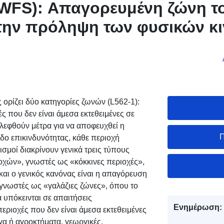
WFS): Απαγορευμένη ζώνη τ
 την πρόληψη των φυσικών κ
-Cheval — Giffre (Haute-Savo
ις 27/02/2009
 ορίζει δύο κατηγορίες ζωνών (L562-1):
ές που δεν είναι άμεσα εκτεθειμένες σε
λεφθούν μέτρα για να αποφευχθεί η
Π
δο επικινδυνότητας, κάθε περιοχή
ισμοί διακρίνουν γενικά τρεις τύπους
χών», γνωστές ως «κόκκινες περιοχές»,
και ο γενικός κανόνας είναι η απαγόρευση
γνωστές ως «γαλάζιες ζώνες», όπου το
α υπόκεινται σε απαιτήσεις
Ενημέρωση:
εριοχές που δεν είναι άμεσα εκτεθειμένες
γα ή αγροκτήματα, γεωργικές,