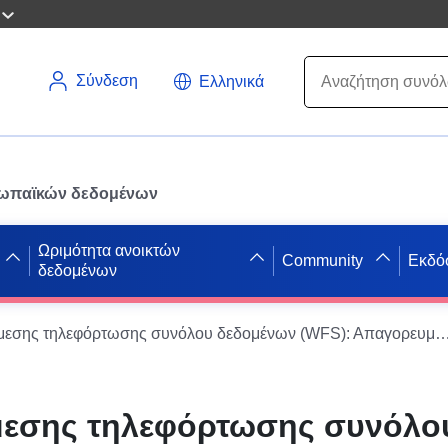
Σύνδεση
Ελληνικά
ρωπαϊκών δεδομένων
Ωριμότητα ανοικτών
Community
Εκδό
δεδομένων
Υπηρεσία άμεσης τηλεφόρτωσης συνόλου δεδομένων (WFS): Απαγορευμένη ζώνη του σχεδίου για την πρόληψη των φυσικών κινδύνων του Sixt-Fer-Cheval — Giffre (Haute
μεσης τηλεφόρτωσης συνόλο