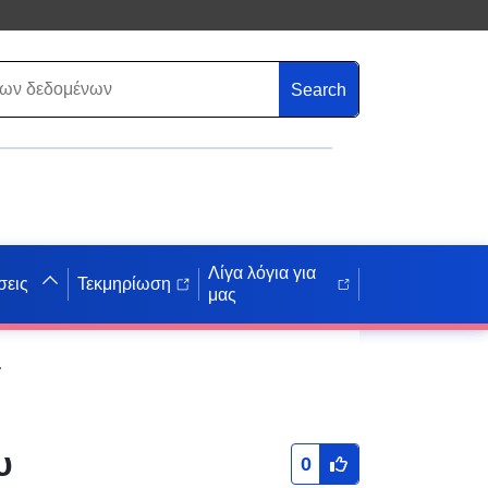
Search
Λίγα λόγια για
σεις
Τεκμηρίωση
μας
-Savoie) — εγκρίθηκε στις 27/02/2009
υ
0