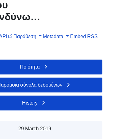
ου
ινδύνων
ie) —
API
Παράθεση
Metadata
Embed
RSS
Ποιότητα
αρόμοια σύνολα δεδομένων
History
29 March 2019