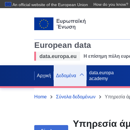
How do you know?
An official website of the European Union
European data
data.europa.eu
Η επίσημη πύλη ευ
data.europa
Αρχική
Δεδομένα
academy
Home
Σύνολα δεδομένων
Υπηρεσία ά