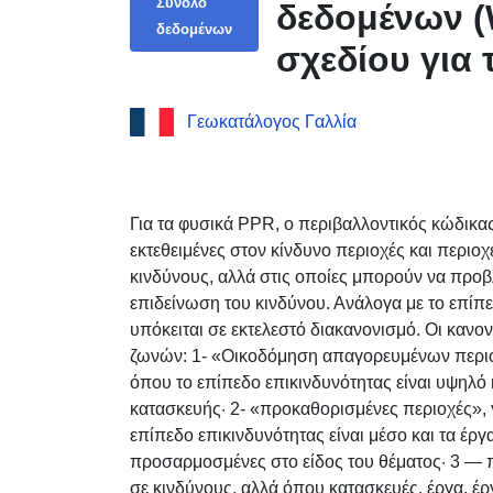
Σύνολο
δεδομένων (
δεδομένων
σχεδίου για
του Sixt-Fer
Γεωκατάλογος Γαλλία
εγκρίθηκε στ
Για τα φυσικά PPR, ο περιβαλλοντικός κώδικας
εκτεθειμένες στον κίνδυνο περιοχές και περιοχ
κινδύνους, αλλά στις οποίες μπορούν να προβ
επιδείνωση του κινδύνου. Ανάλογα με το επίπε
υπόκειται σε εκτελεστό διακανονισμό. Οι κανον
ζωνών: 1- «Οικοδόμηση απαγορευμένων περιο
όπου το επίπεδο επικινδυνότητας είναι υψηλό 
κατασκευής· 2- «προκαθορισμένες περιοχές», 
επίπεδο επικινδυνότητας είναι μέσο και τα έργ
προσαρμοσμένες στο είδος του θέματος· 3 — π
σε κινδύνους, αλλά όπου κατασκευές, έργα, έρ