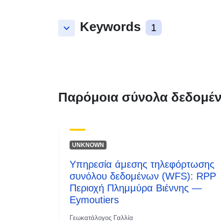
Keywords
keyboard_arrow_down
1
Παρόμοια σύνολα δεδομέ
UNKNOWN
Υπηρεσία άμεσης τηλεφόρτωσης
συνόλου δεδομένων (WFS): RPP
Περιοχή Πλημμύρα Βιέννης —
Eymoutiers
Γεωκατάλογος Γαλλία