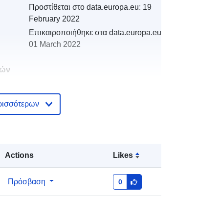
Προστίθεται στο data.europa.eu:
19
February 2022
Επικαιροποιήθηκε στα data.europa.eu:
01 March 2022
κών
ρισσότερων
κά:
http://catalogue.geo-
ide.developpement-
durable.gouv.fr/service/fr-
120066022-wxs-d0dd9b40-b89c-
4eb5-b27b-c1ad0de0ec18
Actions
Likes
http://data.europa.eu/88u/dataset/fr-
Πρόσβαση
0
120066022-srv-84043fd0-19c4-
4604-9eaf-19209f1d1eac