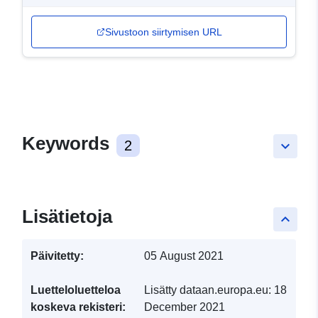
Sivustoon siirtymisen URL
Keywords
2
keyboard_arrow_down
Lisätietoja
keyboard_arrow_up
Päivitetty:
05 August 2021
Luetteloluetteloa
Lisätty dataan.europa.eu:
18
koskeva rekisteri:
December 2021