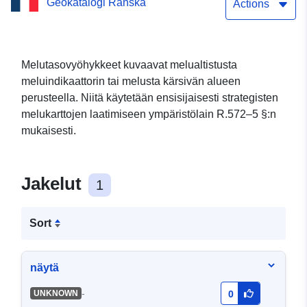
Geokatalogi Ranska
departementin A-tyypin
Actions
meluvyöhykkeitä
Melutasovyöhykkeet kuvaavat melualtistusta
meluindikaattorin tai melusta kärsivän alueen
perusteella. Niitä käytetään ensisijaisesti strategisten
melukarttojen laatimiseen ympäristölain R.572–5 §:n
mukaisesti.
Jakelut
1
Sort
näytä
-
UNKNOWN
0