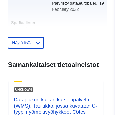
Päivitetty data.europa.eu:
19
February 2022
Spatiaalinen
resurssi:
Tunnisteet:
http://catalogue.geo-
Näytä lisää
ide.developpement-
durable.gouv.fr/service/fr-
120066022-wxs-7679fe10-
Samankaltaiset tietoaineistot
9375-4554-aa38-
49f1f647fee2
uriRef:
http://data.europa.eu/88u/dataset/fr
UNKNOWN
120066022-srv-84052fa0-34fe-
4f86-b6cd-e410c0870e69
Datajoukon kartan katselupalvelu
(WMS): Taulukko, jossa kuvataan C-
Tyyppi:
Tietoaineistolinkki:
tyypin yömeluvyöhykkeet Côtes