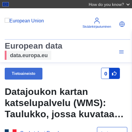
How do you know?
Sisäänkirjautuminen
European data
data.europa.eu
0
Tietoaineisto
Datajoukon kartan
katselupalvelu (WMS):
Taulukko, jossa kuvataan
Norsunluurannikon