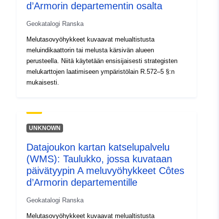
http://inspire.ec.europa.eu/metadat
d’Armorin departementin osalta
codelist/SpatialDataServiceType/
Geokatalogi Ranska
Melutasovyöhykkeet kuvaavat melualtistusta
meluindikaattorin tai melusta kärsivän alueen
perusteella. Niitä käytetään ensisijaisesti strategisten
melukarttojen laatimiseen ympäristölain R.572–5 §:n
mukaisesti.
UNKNOWN
Datajoukon kartan katselupalvelu
(WMS): Taulukko, jossa kuvataan
päivätyypin A meluvyöhykkeet Côtes
d’Armorin departementille
Geokatalogi Ranska
Melutasovyöhykkeet kuvaavat melualtistusta