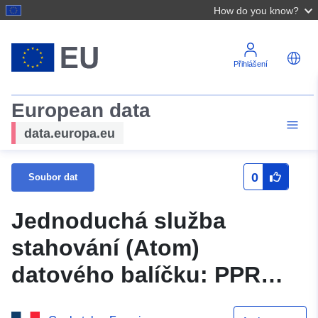
How do you know?
Přihlášení
European data
data.europa.eu
0
Soubor dat
Jednoduchá služba
stahování (Atom)
datového balíčku: PPR
ARBUS