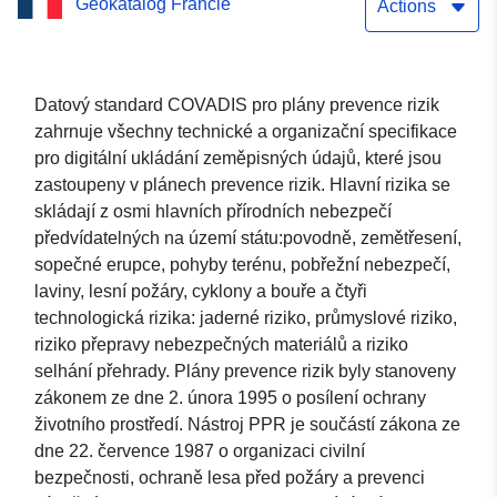
Geokatalog Francie
(64DDTM19970002) – Plán
Actions
prevence přírodních rizik
(PPRN) obce Arbus –
Datový standard COVADIS pro plány prevence rizik
zahrnuje všechny technické a organizační specifikace
64037 – departement
pro digitální ukládání zeměpisných údajů, které jsou
Pyrénées-Atlantiques
zastoupeny v plánech prevence rizik. Hlavní rizika se
skládají z osmi hlavních přírodních nebezpečí
předvídatelných na území státu:povodně, zemětřesení,
sopečné erupce, pohyby terénu, pobřežní nebezpečí,
laviny, lesní požáry, cyklony a bouře a čtyři
technologická rizika: jaderné riziko, průmyslové riziko,
riziko přepravy nebezpečných materiálů a riziko
selhání přehrady. Plány prevence rizik byly stanoveny
zákonem ze dne 2. února 1995 o posílení ochrany
životního prostředí. Nástroj PPR je součástí zákona ze
dne 22. července 1987 o organizaci civilní
bezpečnosti, ochraně lesa před požáry a prevenci