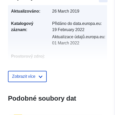
Aktualizováno:
26 March 2019
Katalogový
Přidáno do data.europa.eu:
záznam:
19 February 2022
Aktualizace údajů.europa.eu:
01 March 2022
Prostorový zdroj:
Identifikátory:
http://catalogue.geo-
ide.developpement-
Zobrazit více
durable.gouv.fr/service/fr-
120066022-atom-3ec33403-
4b12-499c-aa1a-
Podobné soubory dat
74c7ba6ccbfb
uriRef:
http://data.europa.eu/88u/dataset/fr