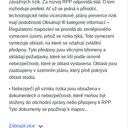
závažných rizik. Za rozvoj RPP odpovídá stát. O tom
rozhoduje prefekt. Ať už se jedná o přírodní,
technologické nebo vícerizikové, plány prevence rizik
mají podobnosti.Obsahují tři kategorie informací: •
Regulatorní mapování se promítá do zeměpisného
vymezení území, jehož se riziko týká. Toto vymezení
vymezuje oblasti, na které se vztahují zvláštní
předpisy. Tyto předpisy jsou věcnými břemeny a
ukládají požadavky, které se liší podle úrovně
nebezpečnosti, které je oblast vystavena. Oblasti jsou
zastoupeny v územním plánu, který plně pokrývá
oblast studia.
• Nebezpečí při vzniku rizika jsou obsažena v
dokumentech o nebezpečnosti, které mohou být
vloženy do obchodní zprávy nebo připojeny k RPP.
Tyto dokumenty se používají k mapov...
Zobrazit více