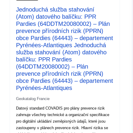
riziko přepravy nebezpečných materiálů a riziko selhání
Jednoduchá služba stahování
přehrady. Plány prevence rizik byly stanoveny zákonem
(Atom) datového balíčku: PPR
ze dne 2. února 1995 o posílení ochrany životního
prostředí. Nástroj PPR je součástí zákona ze dne 22.
Pardies (64DDTM20080002) – Plán
července 1987 o organizaci civilní bezpečnosti, ochraně
prevence přírodních rizik (PPRN)
lesa před požáry a prevenci závažných rizik. Za rozvoj
obce Pardies (64443) – departement
RPP odpovídá stát. O tom rozhoduje prefekt. Ať už
Pyrénées-Atlantiques Jednoduchá
přírodní, technologické nebo multi-nebezpečí, plány
služba stahování (Atom) datového
prevence rizik mají podobnosti. Obsahují tři kategorie
balíčku: PPR Pardies
informací: • Regulatorní mapování se promítá do
(64DDTM20080002) – Plán
zeměpisného vymezení území, jehož se riziko týká.
prevence přírodních rizik (PPRN)
Toto vymezení vymezuje oblasti, na které se vztahují
obce Pardies (64443) – departement
zvláštní předpisy. Tyto předpisy jsou věcnými břemeny
Pyrénées-Atlantiques
a ukládají požadavky, které se liší podle úrovně
nebezpečnosti, které je oblast vystavena. Oblasti jsou
Geokatalog Francie
zastoupeny v územním plánu, který plně pokrývá oblast
studia. • Nebezpečí při vzniku rizika jsou obsažena v
Datový standard COVADIS pro plány prevence rizik
dokumentech o nebezpečnosti, které mohou být vloženy
zahrnuje všechny technické a organizační specifikace
do obchodní zprávy nebo připojeny k RPP. Tyto
pro digitální ukládání zeměpisných údajů, které jsou
dokumenty se používají k mapování různých úrovní
zastoupeny v plánech prevence rizik. Hlavní rizika se