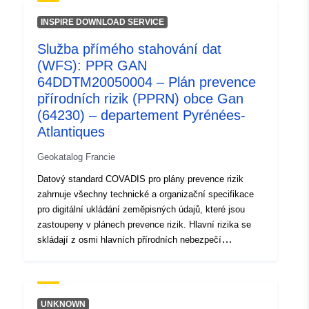
120066022-srv-84066ad2-9efd-
INSPIRE DOWNLOAD SERVICE
4e5d-8c5d-0889d02a13d7
Služba přímého stahování dat
Typ:
Datový zdroj:
(WFS): PPR GAN
http://inspire.ec.europa.eu/metadat
64DDTM20050004 – Plán prevence
codelist/ResourceType/services
přírodních rizik (PPRN) obce Gan
(64230) – departement Pyrénées-
Atlantiques
Geokatalog Francie
Datový standard COVADIS pro plány prevence rizik
zahrnuje všechny technické a organizační specifikace
pro digitální ukládání zeměpisných údajů, které jsou
zastoupeny v plánech prevence rizik. Hlavní rizika se
skládají z osmi hlavních přírodních nebezpečí
předvídatelných na území státu: povodně, zemětřesení,
sopečné erupce, pohyby terénu, pobřežní nebezpečí,
laviny, lesní požáry, cyklony a bouře a čtyři
technologická rizika: jaderné riziko, průmyslové riziko,
UNKNOWN