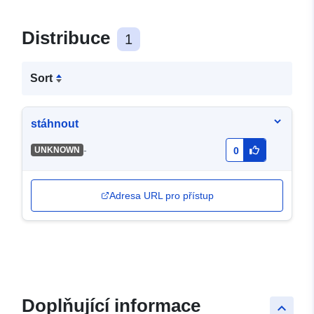
Distribuce
1
Sort
stáhnout
-
UNKNOWN
0
Adresa URL pro přístup
Doplňující informace
keyboard_arrow_up