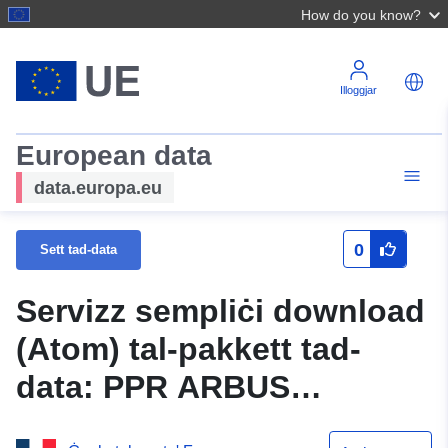
How do you know?
Illoggjar
European data
data.europa.eu
0
Sett tad-data
Servizz sempliċi download
(Atom) tal-pakkett tad-
data: PPR ARBUS
(64DDTM19970002) — Pjan