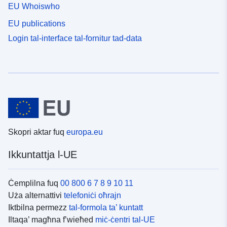
EU Whoiswho
EU publications
Login tal-interface tal-fornitur tad-data
Skopri aktar fuq
europa.eu
Ikkuntattja l-UE
Ċemplilna fuq
00 800 6 7 8 9 10 11
Uża alternattivi
telefoniċi oħrajn
Iktbilna permezz
tal-formola ta’ kuntatt
Iltaqa’ magħna f’wieħed
miċ-ċentri tal-UE