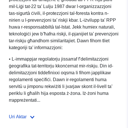
mil-Liġi tat-22 ta’ Lulju 1987 dwar l-organizzazzjoni
tas-sigurtà ċivili, il-protezzjoni tal-foresta kontra n-
nirien u l-prevenzjoni ta’ riskji kbar. L-iżvilupp ta’ RPP
huwa r-responsabbiltà tal-Istat. Jekk humiex naturali,
teknoloġiċi jew b’ħafna riskji, il-pjanijiet ta’ prevenzjoni
tar-riskju għandhom similaritajiet. Dawn fihom tliet
kategoriji ta’ informazzjoni:
• L-immappjar regolatorju jissarraf f’delimitazzjoni
ġeografika tat-territorju kkonċernat mir-riskju. Din id-
delimitazzjoni tiddefinixxi oqsma li fihom japplikaw
regolamenti speċifiċi. Dawn ir-regolamenti huma
servitù u jimponu rekwiżiti li jvarjaw skont il-livell ta’
periklu li għalih hija esposta ż-żona. Iż-żoni huma
rrappreżentati...
Uri Aktar