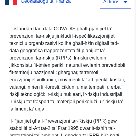
Ġeokatalogu ta' Franza
ta’ prevenzjoni tar-riskju
Actions
naturali (PPRN) tal-
muniċipalità ta’ Arbus —
L-istandard tad-data COVADIS għall-pjanijiet ta’
prevenzjoni tar-riskju jinkludi l-ispeċifikazzjonijiet
64037 — dipartiment ta’
tekniċi u organizzattivi kollha għall-ħżin diġitali tad-
Pyrénées-Atlantiques
data ġeografika rrappreżentata fil-pjanijiet ta’
prevenzjoni tar-riskju (RPPs). Ir-riskji ewlenin
jikkonsistu fit-tmien perikli naturali ewlenin prevedibbli
fit-territorju nazzjonali: għargħar, terremoti,
eruzzjonijiet vulkaniċi, movimenti ta’ art, perikli kostali,
valangi, nirien fil-foresti, ċikluni u maltempati, u erba’
riskji teknoloġiċi: ir-riskju nukleari, ir-riskju industrijali,
ir-riskju tat-trasport ta’ materjali perikolużi u r-riskju ta’
falliment ta’ diga.
Il-Pjanijiet għall-Prevenzjoni tar-Riskju (PPR) ġew
stabbiliti bl-Att tat-2 ta’ Frar 1995 dwar it-tisħiħ tal-
protezzjoni tal-ambjent. L-għodda tal-PPR hija parti