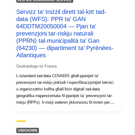
INSPIRE DOWNLOAD SERVICE
4e5d-8c5d-0889d02a13d7
Servizz ta’ tniżżil dirett tal-lott tad-
Tip:
Riżorsa:
data (WFS): PPR ta’ GAN
http://inspire.ec.europa.eu/metadat
64DDTM20050004 — Pjan ta’
codelist/ResourceType/services
prevenzjoni tar-riskju naturali
(PPRN) tal-muniċipalità ta’ Gan
(64230) — dipartiment ta’ Pyrénées-
Atlantiques
Ġeokatalogu ta' Franza
L-istandard tad-data COVADIS għall-pjanijiet ta’
prevenzjoni tar-riskju jinkludi l-ispeċifikazzjonijiet tekniċi
u organizzattivi kollha għall-ħżin diġitali tad-data
ġeografika rrappreżentata fil-pjanijiet ta’ prevenzjoni tar-
riskju (RPPs). Ir-riskji ewlenin jikkonsistu fit-tmien perikli
naturali ewlenin prevedibbli fit-territorju nazzjonali:
għargħar, terremoti, eruzzjonijiet vulkaniċi, movimenti ta’
art, perikli kostali, valangi, nirien fil-foresti, ċikluni u
maltempati, u erba’ riskji teknoloġiċi: ir-riskju nukleari, ir-
UNKNOWN