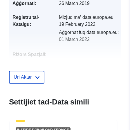
Aġġornati:
26 March 2019
Reġistru tal-
Miżjud ma’ data.europa.eu:
Katalgu:
19 February 2022
Aġġornat fuq data.europa.eu:
01 March 2022
Riżors Spazjali:
Identifikaturi:
http://catalogue.geo-
ide.developpement-
Uri Aktar
durable.gouv.fr/service/fr-
120066022-atom-3ec33403-
4b12-499c-aa1a-
Settijiet tad-Data simili
74c7ba6ccbfb
uriRef:
http://data.europa.eu/88u/dataset/fr
120066022-srv-84066ad2-9efd-