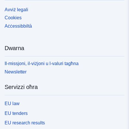
RPPs, kemm jekk regolatorji kif ukoll jekk le. L-isfida
Avviż legali
hija li jkun hemm deskrizzjoni għal ħażna omoġenja ta’
data ġeografika tal-PPR, peress li din id-data hija ta’
Cookies
interess għal diversi professjonijiet fi ħdan il-ministeri
Aċċessibbiltà
responsabbli għall-agrikoltura, minn naħa, u l-ekoloġija, u
l-iżvilupp sostenibbli, min-naħa l-oħra.
Dwarna
Il-missjoni, il-viżjoni u l-valuri tagħna
Newsletter
Servizzi oħra
EU law
EU tenders
EU research results