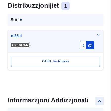
Distribuzzjonijiet
1
Sort
niżżel
-
UNKNOWN
0
URL tal-Aċċess
Informazzjoni Addizzjonali
keyboard_arrow_up