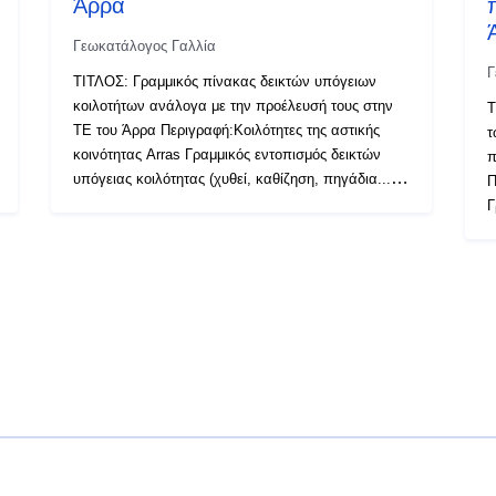
Άρρα
Γεωκατάλογος Γαλλία
Γ
ΤΙΤΛΟΣ: Γραμμικός πίνακας δεικτών υπόγειων
κοιλοτήτων ανάλογα με την προέλευσή τους στην
Τ
ΤΕ του Άρρα Περιγραφή:Κοιλότητες της αστικής
τ
κοινότητας Arras Γραμμικός εντοπισμός δεικτών
π
υπόγειας κοιλότητας (χυθεί, καθίζηση, πηγάδια...)
Π
ανάλογα με την προέλευσή τους (εκμετάλλευση,
Γ
κελάρι, στρατός), συμπεριλαμβανομένης μιας τιμής
μ
ακρίβειας. Κοιλότητα που βρίσκεται ανακριβώς στη
σ
μέση του δρόμου. Πηγή: DDTM62/SDE Εσοδεία:
α
15/03/2022 Διάδοση: ανοικτή
μέσ