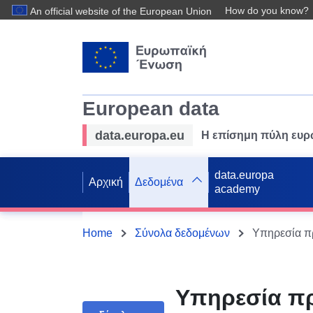
How do you know?
An official website of the European Union
European data
data.europa.eu
Η επίσημη πύλη ευ
data.europa
Αρχική
Δεδομένα
academy
Home
Σύνολα δεδομένων
Υπηρεσία π