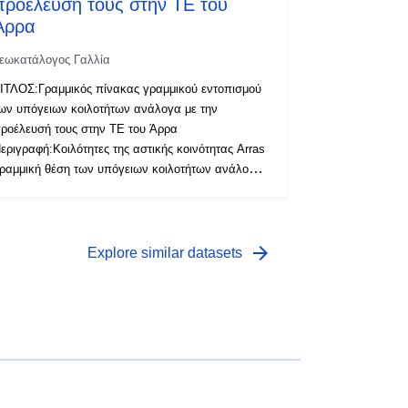
προέλευσή τους στην ΤΕ του
Άρρα
εωκατάλογος Γαλλία
ΙΤΛΟΣ:Γραμμικός πίνακας γραμμικού εντοπισμού
ων υπόγειων κοιλοτήτων ανάλογα με την
ροέλευσή τους στην ΤΕ του Άρρα
εριγραφή:Κοιλότητες της αστικής κοινότητας Arras
ραμμική θέση των υπόγειων κοιλοτήτων ανάλογα
ε την προέλευσή τους (λειτουργία, κελάρι,
τρατός) συμπεριλαμβανομένης μιας τιμής
κρίβειας. Κοιλότητα που βρίσκεται ανακριβώς στη
η του δρόμου. Πηγή: DDTM62/SDE Εσοδεία:
arrow_forward
Explore similar datasets
15/03/2022 Διάδοση: ανοικτή