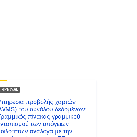
Πόρος:
http://inspire.ec.europa.eu/metadata-
codelist/SpatialDataServiceType/vie
w
UNKNOWN
Υπηρεσία προβολής χαρτών
(WMS) του συνόλου δεδομένων:
Γραμμικός πίνακας γραμμικού
εντοπισμού των υπόγειων
κοιλοτήτων ανάλογα με την