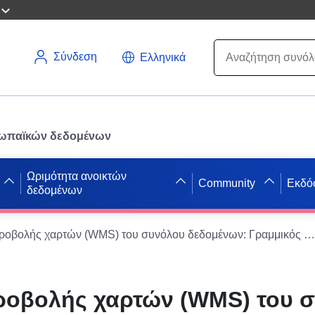
Σύνδεση
Ελληνικά
ρωπαϊκών δεδομένων
Ωριμότητα ανοικτών
Community
Εκδό
δεδομένων
Υπηρεσία προβολής χαρτών (WMS) του συνόλου δεδομένων: Γραμμικός πίνακας δεικτών υπόγειων κοιλοτήτων ανάλογα με την προέλευσή τους στην ΤΕ του Άρρα
ροβολής χαρτών (WMS) του 