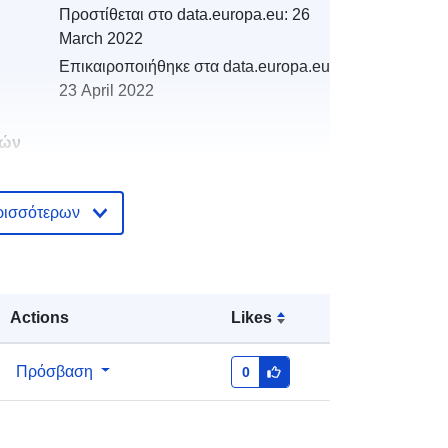
Προστίθεται στο data.europa.eu:
26
March 2022
Επικαιροποιήθηκε στα data.europa.eu:
23 April 2022
κών
ρισσότερων
κά:
http://catalogue.geo-
ide.developpement-
durable.gouv.fr/service/fr-
120066022-wxs-38057e62-a2ff-
49b3-818d-8f4549341976
Actions
Likes
http://data.europa.eu/88u/dataset/fr-
Πρόσβαση
0
120066022-srv-84139da7-ebf3-
44b9-acf1-81851277d066