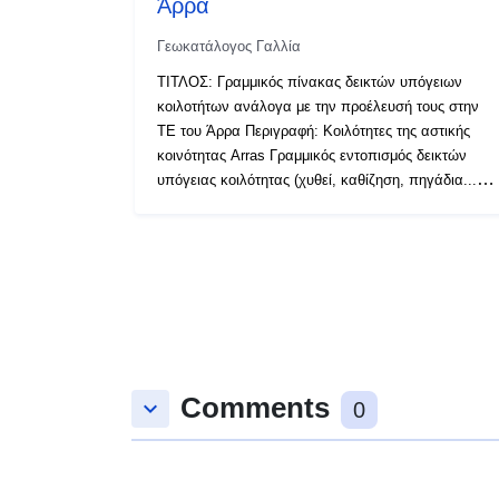
Άρρα
Γεωκατάλογος Γαλλία
ΤΙΤΛΟΣ: Γραμμικός πίνακας δεικτών υπόγειων
κοιλοτήτων ανάλογα με την προέλευσή τους στην
ΤΕ του Άρρα Περιγραφή: Κοιλότητες της αστικής
κοινότητας Arras Γραμμικός εντοπισμός δεικτών
υπόγειας κοιλότητας (χυθεί, καθίζηση, πηγάδια...)
ανάλογα με την προέλευσή τους (εκμετάλλευση,
κελάρι, στρατός), συμπεριλαμβανομένης μιας τιμής
ακρίβειας. Κοιλότητα που βρίσκεται ανακριβώς στη
μέση του δρόμου. Πηγή: DDTM62/SDE Εσοδεία:
15/03/2022 Διάδοση: ανοικτή
Comments
keyboard_arrow_down
0