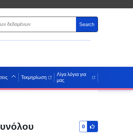
Search
Λίγα λόγια για
σεις
Τεκμηρίωση
μας
συνόλου
0