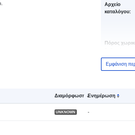
υ.
Αρχείο
καταλόγου:
Πόρος χωρι
δεδομένων:
Εμφάνιση πε
Αναγνωριστι
Διαμόρφωση
Ενημέρωση
uriRef:
-
UNKNOWN