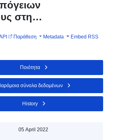
υπόγειων
ους στην
API
Παράθεση
Metadata
Embed
RSS
Ποιότητα
αρόμοια σύνολα δεδομένων
History
05 April 2022