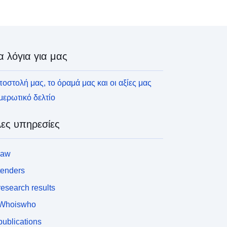
α λόγια για μας
οστολή μας, το όραμά μας και οι αξίες μας
ερωτικό δελτίο
ες υπηρεσίες
law
tenders
esearch results
Whoiswho
ublications