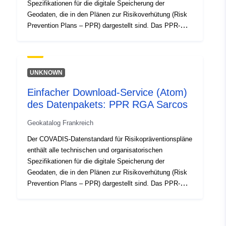
Spezifikationen für die digitale Speicherung der
Geodaten, die in den Plänen zur Risikoverhütung (Risk
Prevention Plans – PPR) dargestellt sind. Das PPR-
Instrument ist Teil des Gesetzes vom 22. Juli 1987 über
die Organisation der zivilen Sicherheit, den Schutz des
Waldes vor Bränden und die Verhütung schwerer
Gefahren. Die Ausarbeitung eines PPR fällt in die
UNKNOWN
Zuständigkeit des Staates. Sie wird vom Präfekten
Einfacher Download-Service (Atom)
entschieden.
des Datenpakets: PPR RGA Sarcos
Geokatalog Frankreich
Der COVADIS-Datenstandard für Risikopräventionspläne
enthält alle technischen und organisatorischen
Spezifikationen für die digitale Speicherung der
Geodaten, die in den Plänen zur Risikoverhütung (Risk
Prevention Plans – PPR) dargestellt sind. Das PPR-
Instrument ist Teil des Gesetzes vom 22. Juli 1987 über
die Organisation der zivilen Sicherheit, den Schutz des
Waldes vor Bränden und die Verhütung schwerer