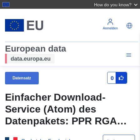
How do you know?
Anmelden
European data
data.europa.eu
0
Datensatz
Einfacher Download-
Service (Atom) des
Datenpakets: PPR RGA
Bars