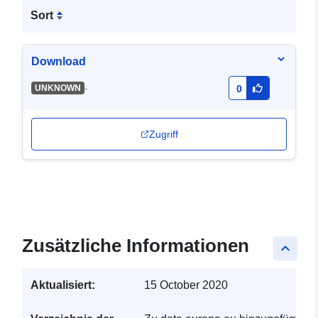
Sort
Download
-
UNKNOWN
0
Zugriff
Zusätzliche Informationen
keyboard_arrow_up
Aktualisiert:
15 October 2020