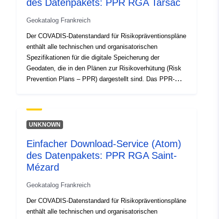
des Datenpakets: PPR RGA Tarsac
Geokatalog Frankreich
Der COVADIS-Datenstandard für Risikopräventionspläne
enthält alle technischen und organisatorischen
Spezifikationen für die digitale Speicherung der
Geodaten, die in den Plänen zur Risikoverhütung (Risk
Prevention Plans – PPR) dargestellt sind. Das PPR-
Instrument ist Teil des Gesetzes vom 22. Juli 1987 über
die Organisation der zivilen Sicherheit, den Schutz des
Waldes vor Bränden und die Verhütung schwerer
Gefahren. Die Ausarbeitung eines PPR fällt in die
UNKNOWN
Zuständigkeit des Staates. Sie wird vom Präfekten
Einfacher Download-Service (Atom)
entschieden.
des Datenpakets: PPR RGA Saint-
Mézard
Geokatalog Frankreich
Der COVADIS-Datenstandard für Risikopräventionspläne
enthält alle technischen und organisatorischen