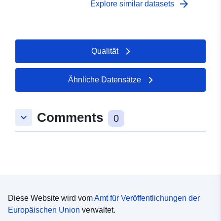
Gefahren. Die Ausarbeitung eines PPR fällt in die
arrow_forward
Explore similar datasets
Zuständigkeit des Staates. Sie wird vom Präfekten
entschieden.
Qualität
Ähnliche Datensätze
Comments
keyboard_arrow_down
0
Diese Website wird vom
Amt für Veröffentlichungen der
Europäischen Union
verwaltet.