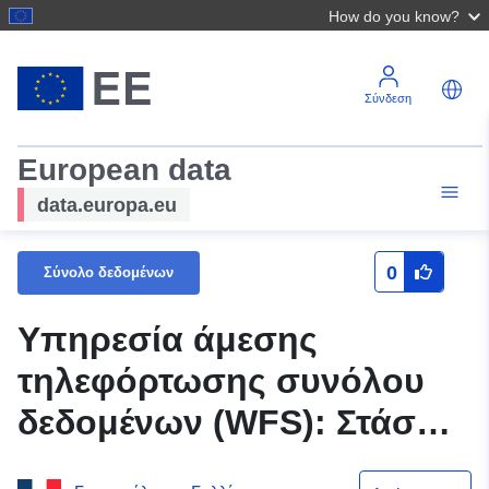
How do you know?
Σύνδεση
European data
data.europa.eu
0
Σύνολο δεδομένων
Υπηρεσία άμεσης
τηλεφόρτωσης συνόλου
δεδομένων (WFS): Στάση
αριθ. 110/2019