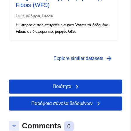
Fibois (WFS)
Γεωκατάλογος Γαλλία
Η υπηρεσία σας επιτρέπει να κατεβάσετε τα δεδομένα
Fibois σε διαφορετικές μορφές GIS.
arrow_forward
Explore similar datasets
Ποιότητα
Παρόμοια σύνολα δεδομένων
Comments
keyboard_arrow_down
0