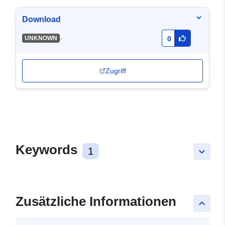
Download
-
UNKNOWN
0
Zugriff
Keywords
1
keyboard_arrow_down
Zusätzliche Informationen
keyboard_arrow_up