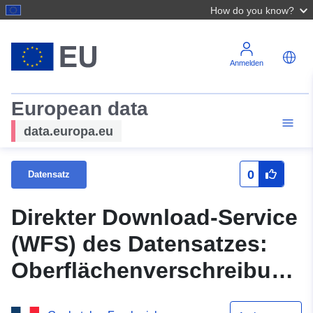
How do you know?
Anmelden
European data
data.europa.eu
0
Datensatz
Direkter Download-Service
(WFS) des Datensatzes:
Oberflächenverschreibung
des PLU de Bouilly