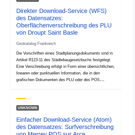
120066022-srv-845c03f6-cfe2-
4311-94fd-d6becfc22081
Direkter Download-Service (WFS)
des Datensatzes:
Typ:
Ressource:
Oberflächenverschreibung des PLU
http://inspire.ec.europa.eu/metadat
von Droupt Saint Basle
codelist/ResourceType/services
Geokatalog Frankreich
Die Vorschriften eines Stadtplanungsdokuments sind in
Artikel R123-11 des Städtebaugesetzbuchs festgelegt.
Eine Verschreibung erfolgt in Form einer übersichtlichen,
linearen oder punktuellen Information, die in den
grafischen Dokumenten des PLU oder des POS
erscheint. Eine Vorschrift, die sich auf einen Bereich
des Stadtplanungsdokuments überlagert, führt in der
Regel zu einer zusätzlichen Belastung für die Regelung
des Gebiets.
UNKNOWN
Einfacher Download-Service (Atom)
des Datensatzes: Surfverschreibung
von Merrey POS sur Arce