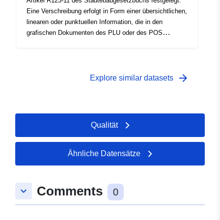
Artikel R123-11 des Städtebaugesetzbuchs festgelegt.
Eine Verschreibung erfolgt in Form einer übersichtlichen,
linearen oder punktuellen Information, die in den
grafischen Dokumenten des PLU oder des POS
erscheint. Eine Vorschrift, die sich auf einen Bereich
des Stadtplanungsdokuments überlagert, führt in der
Regel zu einer zusätzlichen Belastung für die Regelung
des Gebiets.
arrow_forward
Explore similar datasets
Qualität
Ähnliche Datensätze
Comments
keyboard_arrow_down
0