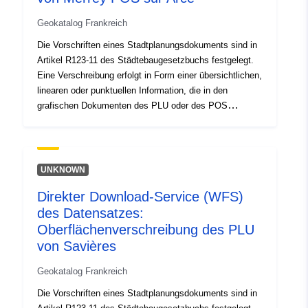
Geokatalog Frankreich
Die Vorschriften eines Stadtplanungsdokuments sind in
Artikel R123-11 des Städtebaugesetzbuchs festgelegt.
Eine Verschreibung erfolgt in Form einer übersichtlichen,
linearen oder punktuellen Information, die in den
grafischen Dokumenten des PLU oder des POS
erscheint. Eine Vorschrift, die sich auf einen Bereich
des Stadtplanungsdokuments überlagert, führt in der
Regel zu einer zusätzlichen Belastung für die Regelung
des Gebiets.
UNKNOWN
Direkter Download-Service (WFS)
des Datensatzes:
Oberflächenverschreibung des PLU
von Savières
Geokatalog Frankreich
Die Vorschriften eines Stadtplanungsdokuments sind in