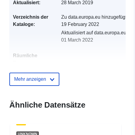
Aktualisiert:
28 March 2019
Verzeichnis der
Zu data.europa.eu hinzugefügt:
Kataloge:
19 February 2022
Aktualisiert auf data.europa.eu:
01 March 2022
Räumliche
Ressource:
Identifikatoren:
http://catalogue.geo-
Mehr anzeigen
ide.developpement-
durable.gouv.fr/service/fr-
120066022-wxs-3e9ee0cd-
Ähnliche Datensätze
34c8-4442-87ea-
ff8b48254d34
uriRef:
http://data.europa.eu/88u/dataset/fr
UNKNOWN