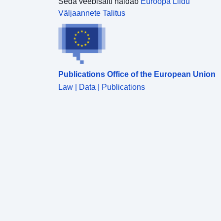
Seda veebisaiti haldab
Euroopa Liidu
Väljaannete Talitus
Publications Office of the European Union
Law | Data | Publications