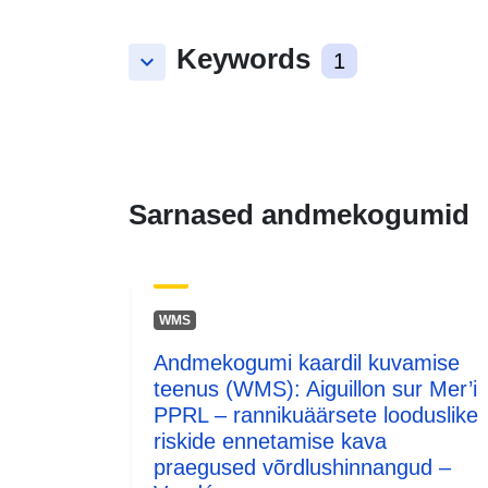
Keywords
keyboard_arrow_down
1
Sarnased andmekogumid
WMS
Andmekogumi kaardil kuvamise
teenus (WMS): Aiguillon sur Mer’i
PPRL – rannikuäärsete looduslike
riskide ennetamise kava
praegused võrdlushinnangud –