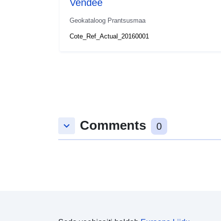
Vendée
Geokataloog Prantsusmaa
Cote_Ref_Actual_20160001
Comments
keyboard_arrow_down
0