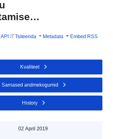
ku
tamise
ée
API
Tsiteerida
Metadata
Embed
RSS
Kvaliteet
Sarnased andmekogumid
History
02 April 2019