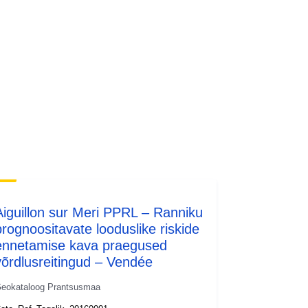
Ressurss:
http://inspire.ec.europa.eu/metadata-
codelist/ResourceType/services
Aiguillon sur Meri PPRL – Ranniku
prognoositavate looduslike riskide
ennetamise kava praegused
võrdlusreitingud – Vendée
eokataloog Prantsusmaa