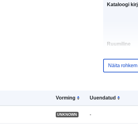
Kataloogi kirj
Ruumiline
vahend:
Näita rohkem
Identifikaator
Vorming
Uuendatud
uriRef:
-
UNKNOWN