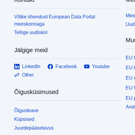
Meie
Võtke ühendust European Data Portal
meeskonnaga
Uudi
Tellige uudiskiri
Mu
Jälgige meid
EU 
LinkedIn
Facebook
Youtube
EU 
Other
EU r
EU 
Õigusküsimused
EU p
Andm
Õigusteave
Küpsised
Juurdepääsetavus