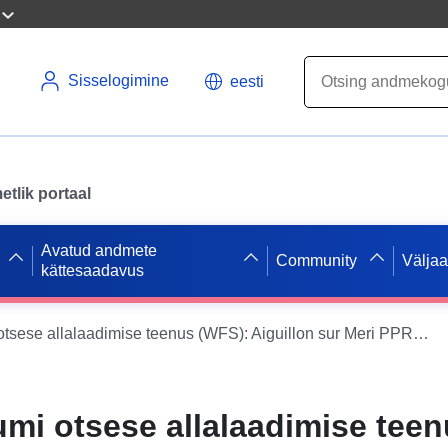
Sisselogimine
eesti
tlik portaal
Avatud andmete
Community
Välja
kättesaadavus
Andmekogumi otsese allalaadimise teenus (WFS): Aiguillon sur Meri PPRL – Ranniku prognoositavate looduslike riskide ennetamise kava praegused võrdlusreitingud – Vendée
i otsese allalaadimise teen