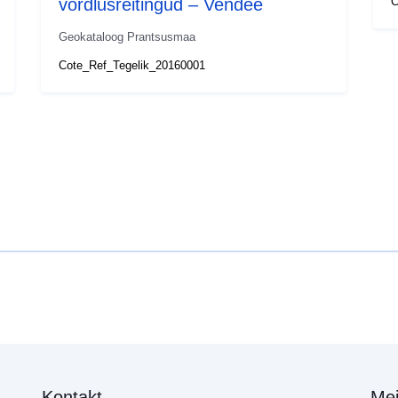
võrdlusreitingud – Vendée
C
Geokataloog Prantsusmaa
Cote_Ref_Tegelik_20160001
Kontakt
Mei