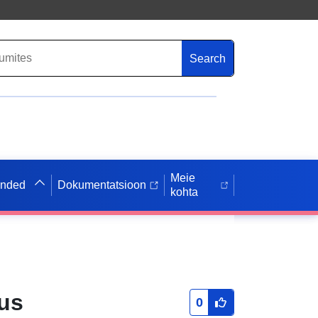
Search
Meie
anded
Dokumentatsioon
kohta
us
0