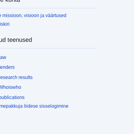
 missioon, visioon ja väärtused
skiri
ud teenused
law
tenders
esearch results
Whoiswho
ublications
epakkuja liidese sisselogimine