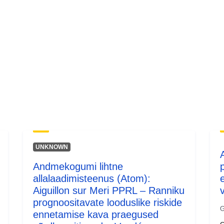
Tüüp:
UNKNOWN
Andmekogumi lihtne
allalaadimisteenus (Atom):
Aiguillon sur Meri PPRL – Ranniku
prognoositavate looduslike riskide
G
ennetamise kava praegused