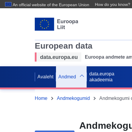
How do you know?
An official website of the European Union
European data
data.europa.eu
Euroopa andmete ame
data.europa
Avaleht
Andmed
akadeemia
Home
Andmekogumid
Andmekogum