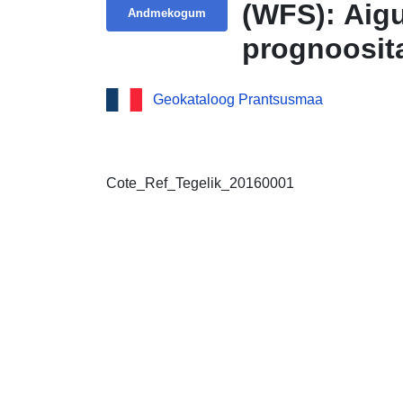
(WFS): Aigu
Andmekogum
prognoosita
kava praeg
Geokataloog Prantsusmaa
Cote_Ref_Tegelik_20160001