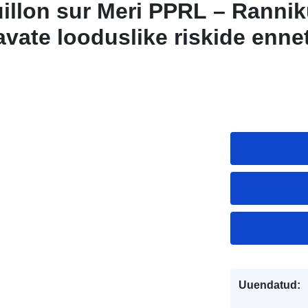
illon sur Meri PPRL – Ranni
vate looduslike riskide enne
used võrdlusreitingud – Vend
Uuendatud: