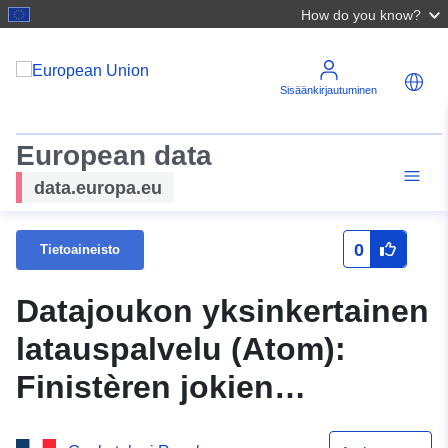
How do you know?
Sisäänkirjautuminen
European data
data.europa.eu
0
Tietoaineisto
Datajoukon yksinkertainen
latauspalvelu (Atom):
Finistèren jokien
departementti-inventaario