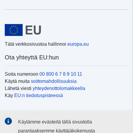
Tätä verkkosivustoa hallinnoi
europa.eu
Ota yhteyttä EU:hun
Soita numeroon
00 800 6 7 8 9 10 11
Käytä muita
soittomahdollisuuksia
Lähetä viesti
yhteydenottolomakkeella
Käy
EU:n tiedotuspisteessä
Sosiaalinen media
Käytämme evästeitä tällä sivustolla
EU
sosiaalisessa mediassa
parantaaksemme käyttäjäkokemusta