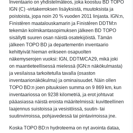
Inventaario on yhdistelmäteos, joka koostuu BD TOPO
IGN (C) -virtakerroksen lisäyksistä, muutoksista ja
poistoista, jopa noin 20 % vuoden 2011 linjasta. IGN:n,
Finistèren maatalouskamarin ja Finistèren DDTM:n
tekemän kolmikantasopimuksen jälkeen BD TOPO
sisällytti suuren osan näistä osatekijöistä. Tämän
jälkeen TOPO BD ja departementin inventaario
kehittyivät hieman erikseen osapuolten
näkemyserojen vuoksi: IGN, DDTM/CA29, mikä joki
on maantieteellisessä mielessä (IGN:n näkökulmasta)
ja vesilaissa tarkoitetulla tavalla (osaston
inventaarionäkökulma) ja ominaisuudet. Näin ollen
TOPO BD:n joen pituuksien summa on 9 869 km, kun
inventaariossa on 9238 kilometriä, ja erot johtuvat
pääasiassa näistä eroista määritelmissä: kuvitteellinen
laajennus suistoissa ja vesistöissä, suutin- tai
suutinvirroissa, pohjavedessä tai pintavirroissa jne.
Koska TOPO BD:n hydroteema on nyt avointa dataa,