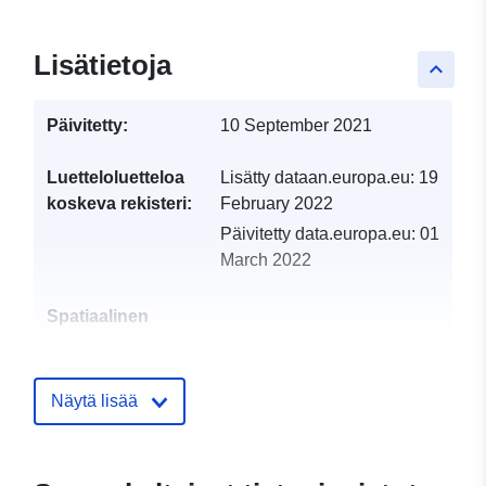
Lisätietoja
keyboard_arrow_up
Päivitetty:
10 September 2021
Luetteloluetteloa
Lisätty dataan.europa.eu:
19
koskeva rekisteri:
February 2022
Päivitetty data.europa.eu:
01
March 2022
Spatiaalinen
resurssi:
Tunnisteet:
http://catalogue.geo-
Näytä lisää
ide.developpement-
durable.gouv.fr/service/fr-
120066022-atom-74f2056a-