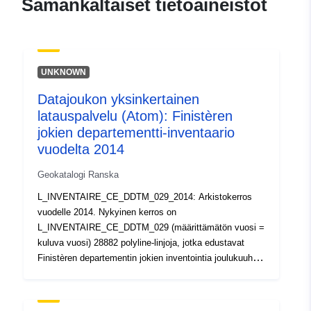
Samankaltaiset tietoaineistot
c7ef-4e1e-836c-
ff96264aab1b
uriRef:
http://data.europa.eu/88u/dataset/fr
UNKNOWN
120066022-srv-8468ecbe-5201-
471e-8b45-cba7efce8c9b
Datajoukon yksinkertainen
latauspalvelu (Atom): Finistèren
Tyyppi:
Tietoaineistolinkki:
jokien departementti-inventaario
http://inspire.ec.europa.eu/metadat
vuodelta 2014
codelist/SpatialDataServiceType/d
Geokatalogi Ranska
L_INVENTAIRE_CE_DDTM_029_2014: Arkistokerros
vuodelle 2014. Nykyinen kerros on
L_INVENTAIRE_CE_DDTM_029 (määrittämätön vuosi =
kuluva vuosi) 28882 polyline-linjoja, jotka edustavat
Finistèren departementin jokien inventointia joulukuuhun
2020, sellaisena kuin se on 18. heinäkuuta 2011
annetun prefektuuriasetuksen 2011–1057 liitteenä,
päivitetty. Inventaario on kuvattu erityisesti seuraavista