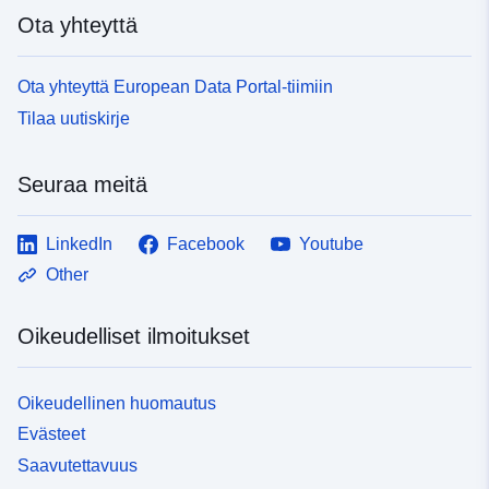
(osaston inventaarionäkökulma) ja ominaisuudet. Näin
Ota yhteyttä
ollen TOPO BD:n jokipituuksien summa on 9869
kilometriä, kun taas inventaariossa on 9437 kilometriä,
Ota yhteyttä European Data Portal-tiimiin
ja erot johtuvat pääasiassa näistä eroista määritelmissä:
kuvitteellinen laajennus suistoissa ja vesistöissä,
Tilaa uutiskirje
suutin- tai suutinvirroissa, pohjavedessä tai
pintavirroissa jne. Koska TOPO BD:n hydroteema on
Seuraa meitä
nyt avointa dataa, departementin inventaario, joka
vaihtelee alle 1 prosenttiin, voidaan nyt tarjota myös
GeoBretagnessa, mikä ei aiemmin ollut mahdollista
LinkedIn
Facebook
Youtube
lisensointiongelmien vuoksi.
Other
Oikeudelliset ilmoitukset
Oikeudellinen huomautus
Evästeet
Saavutettavuus