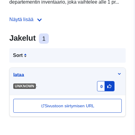
departementin inventaario, joka vaihtelee alle 1 pr...
Näytä lisää
Jakelut
1
Sort
lataa
-
UNKNOWN
0
Sivustoon siirtymisen URL