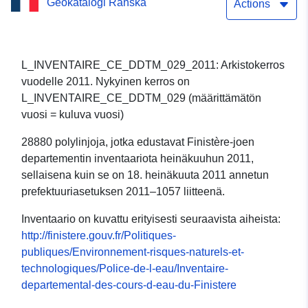
Geokatalogi Ranska
vuodelta 2011
Actions
L_INVENTAIRE_CE_DDTM_029_2011: Arkistokerros
vuodelle 2011. Nykyinen kerros on
L_INVENTAIRE_CE_DDTM_029 (määrittämätön
vuosi = kuluva vuosi)
28880 polylinjoja, jotka edustavat Finistère-joen
departementin inventaariota heinäkuuhun 2011,
sellaisena kuin se on 18. heinäkuuta 2011 annetun
prefektuuriasetuksen 2011–1057 liitteenä.
Inventaario on kuvattu erityisesti seuraavista aiheista:
http://finistere.gouv.fr/Politiques-
publiques/Environnement-risques-naturels-et-
technologiques/Police-de-l-eau/Inventaire-
departemental-des-cours-d-eau-du-Finistere