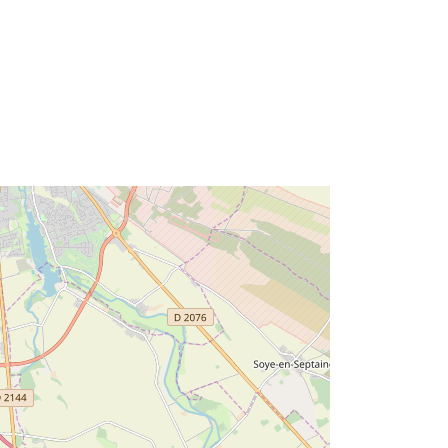
http://catalogue.geo-
ide.developpement-
durable.gouv.fr/service/fr-
120066022-wxs-9ab6a5ec-9f1d-
4206-9a72-69195f519258
http://data.europa.eu/88u/dataset/fr-
120066022-srv-84760c86-1d7c-
46c8-a896-83f14942bf4f
Risorsa:
http://inspire.ec.europa.eu/metadata-
codelist/ResourceType/services