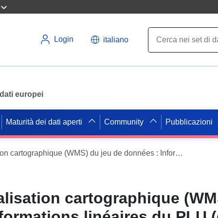
Login
italiano
i dati europei
Maturità dei dati aperti
Community
Pubblicazioni
Service de visualisation cartographique (WMS) du jeu de données : Informations linéaires du PLU (doc. du 27.11.2007) de la commune Le Subdray
alisation cartographique (WM
formations linéaires du PLU 