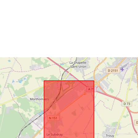
Identificatori:
uriRef:
Tipo: