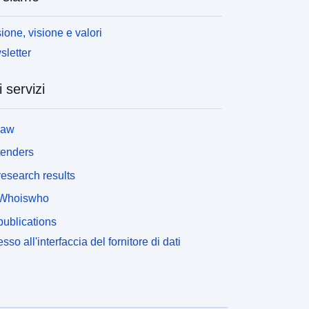
ione, visione e valori
letter
i servizi
law
tenders
esearch results
Whoiswho
ublications
sso all'interfaccia del fornitore di dati