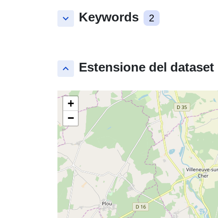
Keywords
keyboard_arrow_down
2
Estensione del dataset
keyboard_arrow_up
+
−