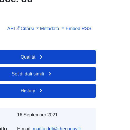
API
Citarsi
Metadata
Embed
RSS
Qualità
Set di dati simili
History
16 September 2021
tto:
E-mail:
mailto:ddt@cher.gouv.fr