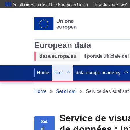
How do you know?
An official website of the European Union
European data
data.europa.eu
Il portale ufficiale de
Home
Dati
data.europa academy
Home
Set di dati
Service de visu
Set
de données : In
di