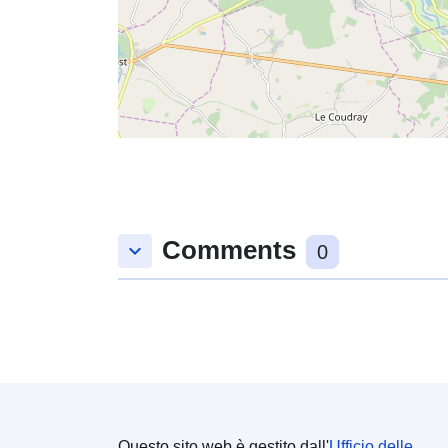
Comments
keyboard_arrow_down
0
Questo sito web è gestito dall'
Ufficio delle