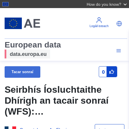
How do you know?
Logáil isteach
European data
data.europa.eu
0
Tacar sonraí
Seirbhís Íosluchtaithe
Dhírigh an tacair sonraí
(WFS):
N_ZONE_REG_PPRN_20110