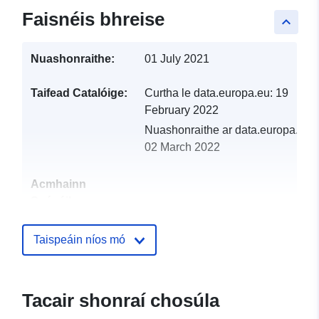
Faisnéis bhreise
keyboard_arrow_up
Nuashonraithe:
01 July 2021
Taifead Catalóige:
Curtha le data.europa.eu:
19
February 2022
Nuashonraithe ar data.europa.eu:
02 March 2022
Acmhainn
Spásúil:
Aitheantóirí:
http://catalogue.geo-
Taispeáin níos mó
ide.developpement-
durable.gouv.fr/service/fr-
120066022-wxs-6a3526d8-
Tacair shonraí chosúla
adbe-4602-8632-