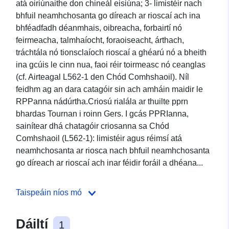
atá oiriúnaithe don chineál eisiúna; 3- limistéir nach
bhfuil neamhchosanta go díreach ar rioscaí ach ina
bhféadfadh déanmhais, oibreacha, forbairtí nó
feirmeacha, talmhaíocht, foraoiseacht, árthach,
tráchtála nó tionsclaíoch rioscaí a ghéarú nó a bheith
ina gcúis le cinn nua, faoi réir toirmeasc nó ceanglas
(cf. Airteagal L562-1 den Chód Comhshaoil). Níl
feidhm ag an dara catagóir sin ach amháin maidir le
RPPanna nádúrtha.Criosú rialála ar thuilte pprn
bhardas Tournan i roinn Gers. I gcás PPRIanna,
sainítear dhá chatagóir criosanna sa Chód
Comhshaoil (L562-1): limistéir agus réimsí atá
neamhchosanta ar riosca nach bhfuil neamhchosanta
go díreach ar rioscaí ach inar féidir foráil a dhéana...
Taispeáin níos mó
Dáiltí
1