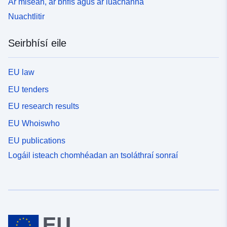
Ár misean, ár bhfís agus ár luachanna
Nuachtlitir
Seirbhísí eile
EU law
EU tenders
EU research results
EU Whoiswho
EU publications
Logáil isteach chomhéadan an tsoláthraí sonraí