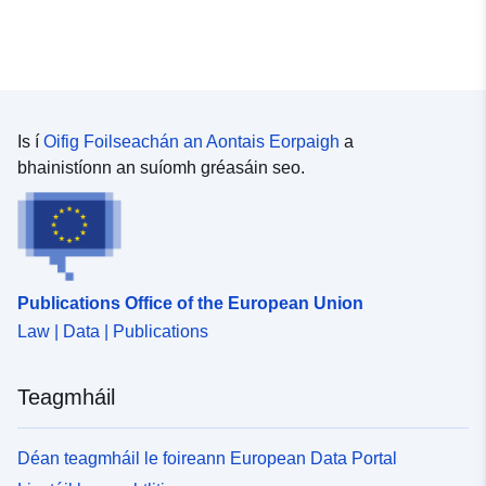
Comhshaoil). Níl feidhm ag an dara catagóir sin ach
amháin maidir le RPPanna nádúrtha.
Is í
Oifig Foilseachán an Aontais Eorpaigh
a
bhainistíonn an suíomh gréasáin seo.
Publications Office of the European Union
Law | Data | Publications
Teagmháil
Déan teagmháil le foireann European Data Portal