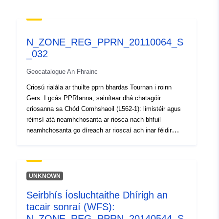
8fc5db10fe22
uriRef:
http://data.europa.eu/88u/dataset/fr
120066022-srv-8483e0ce-c8eb-
N_ZONE_REG_PPRN_20110064_S
4848-b70a-d70795b6af22
_032
Clóscríobh:
Acmhainn:
Geocatalogue An Fhrainc
http://inspire.ec.europa.eu/metadat
Criosú rialála ar thuilte pprn bhardas Tournan i roinn
codelist/SpatialDataServiceType/d
Gers. I gcás PPRIanna, sainítear dhá chatagóir
criosanna sa Chód Comhshaoil (L562-1): limistéir agus
réimsí atá neamhchosanta ar riosca nach bhfuil
neamhchosanta go díreach ar rioscaí ach inar féidir
foráil a dhéanamh maidir le bearta chun nach gcuirfear
leis an riosca. Ag brath ar an leibhéal guaise, tá gach
limistéar faoi réir socraíochta infhorfheidhmithe. De
ghnáth, déantar idirdhealú sna rialacháin idir dhá chineál
UNKNOWN
criosanna: 1- ‘Limistéir thógála toirmiscthe’, ar a dtugtar
Seirbhís Íosluchtaithe Dhírigh an
‘limistéir dhearga’, áit a bhfuil an leibhéal guaise ard
tacair sonraí (WFS):
agus inarb í an riail ghinearálta an toirmeasc ar thógáil;
2- ‘limistéir fhorordaithe’, ar a dtugtar ‘criosanna gorma’,
N_ZONE_REG_PPRN_20140544_S