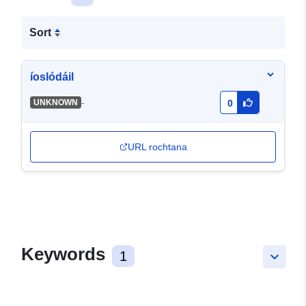
Sort
íoslódáil
-
UNKNOWN
0
URL rochtana
Keywords
1
keyboard_arrow_down