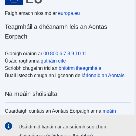
Faigh amach níos mó ar
europa.eu
Teagmháil a dhéanamh leis an Aontas
Eorpach
Glaoigh orainn ar
00 800 6 7 8 9 10 11
Úsáid roghanna
gutháin eile
Scríobh chugainn tríd an
bhfoirm theagmhála
Buail isteach chugainn i gceann de
lárionaid an Aontais
Na meáin shóisialta
Cuardaigh cuntais an Aontais Eorpaigh ar na
meáin
shóisialta
Úsáidimid fianáin ar an suíomh seo chun
d’eispéireas úsáideora a fheabhsú