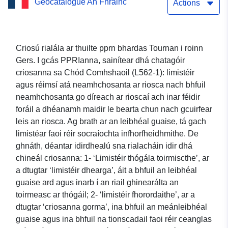
Geocatalogue An Fhrainc
Seirbhís Íosluchtaithe
Actions
Dhírigh an tacair sonraí
(WFS):
Criosú rialála ar thuilte pprn bhardas Tournan i roinn
Gers. I gcás PPRIanna, sainítear dhá chatagóir
N_ZONE_REG_PPRN_20110
criosanna sa Chód Comhshaoil (L562-1): limistéir
agus réimsí atá neamhchosanta ar riosca nach bhfuil
neamhchosanta go díreach ar rioscaí ach inar féidir
foráil a dhéanamh maidir le bearta chun nach gcuirfear
leis an riosca. Ag brath ar an leibhéal guaise, tá gach
limistéar faoi réir socraíochta infhorfheidhmithe. De
ghnáth, déantar idirdhealú sna rialacháin idir dhá
chineál criosanna: 1- ‘Limistéir thógála toirmiscthe’, ar
a dtugtar ‘limistéir dhearga’, áit a bhfuil an leibhéal
guaise ard agus inarb í an riail ghinearálta an
toirmeasc ar thógáil; 2- ‘limistéir fhorordaithe’, ar a
dtugtar ‘criosanna gorma’, ina bhfuil an meánleibhéal
guaise agus ina bhfuil na tionscadail faoi réir ceanglas