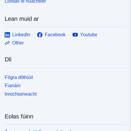
Liostáil le nuachtlitir
Lean muid ar
LinkedIn
Facebook
Youtube
Other
Dlí
Fógra dlíthiúil
Fianáin
Inrochtaineacht
Eolas fúinn