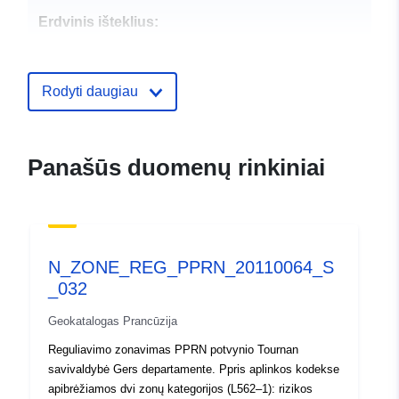
Erdvinis išteklius:
Identifikatoriai:
http://catalogue.geo-
ide.developpement-
Rodyti daugiau
durable.gouv.fr/service/fr-
120066022-wxs-6a3526d8-
adbe-4602-8632-
Panašūs duomenų rinkiniai
8fc5db10fe22
uriRef:
http://data.europa.eu/88u/dataset/fr
120066022-srv-8483e0ce-c8eb-
4848-b70a-d70795b6af22
N_ZONE_REG_PPRN_20110064_S
_032
Rūšis:
Išteklius:
http://inspire.ec.europa.eu/metadat
Geokatalogas Prancūzija
codelist/SpatialDataServiceType/d
Reguliavimo zonavimas PPRN potvynio Tournan
savivaldybė Gers departamente. Ppris aplinkos kodekse
apibrėžiamos dvi zonų kategorijos (L562–1): rizikos