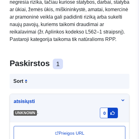
negresia rizika, tačiau kuriose statybos, darbai, statyba
ar ūkiai, žemės ūkis, miškininkystė, amatai, komercinė
ar pramoninė veikla gali padidinti riziką arba sukelti
naujų pavojų, kuriems taikomi draudimai ar
reikalavimai (žr. Aplinkos kodekso L562–1 straipsnį).
Pastaroji kategorija taikoma tik natūralioms RPP.
Paskirstos
1
Sort
atsisiųsti
-
UNKNOWN
0
Prieigos URL