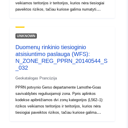
veikiamos teritorijos ir teritorijos, kurios nėra tiesiogiai
paveiktos rizikos, tačiau kuriose galima numatyti
priemones rizikai didinti. Atsižvelgiant į pavojaus lygį,
kiekvienai teritorijai taikomas vykdytinas atsiskaitymas.
Reglamentuose paprastai išskiriamos dvi zonų rūšys: 1
– „Uždraustos statyti teritorijos“, vadinamos
UNKNOWN
„raudonosiomis teritorijomis“, kuriose pavojaus lygis yra
Duomenų rinkinio tiesioginio
didelis, o bendra taisyklė – statybos draudimas; 2-
atsisiuntimo paslauga (WFS):
„nustatytos teritorijos“, vadinamos mėlynosiomis
zonomis, kuriose pavojaus lygis yra vidutinis, o
N_ZONE_REG_PPRN_20140544_S
projektams taikomi reikalavimai, pritaikyti prie klausimo
_032
rūšies; Teritorijos, kurioms tiesiogiai negresia rizika,
Geokatalogas Prancūzija
tačiau kuriose statybos, darbai, statyba ar ūkiai, žemės
ūkis, miškininkystė, amatai, komercinė ar pramoninė
PPRN potvynio Gerso departamente Lamothe-Goas
veikla gali padidinti riziką arba sukelti naujų pavojų,
savivaldybės reguliuojamoji zona. Ppris aplinkos
kuriems taikomi draudimai ar reikalavimai (žr. Aplinkos
kodekse apibrėžiamos dvi zonų kategorijos (L562–1):
kodekso L562–1 straipsnį). Pastaroji kategorija taikoma
rizikos veikiamos teritorijos ir teritorijos, kurios nėra
tik natūralioms RPP.
tiesiogiai paveiktos rizikos, tačiau kuriose galima
numatyti priemones rizikai didinti. Atsižvelgiant į
pavojaus lygį, kiekvienai teritorijai taikomas vykdytinas