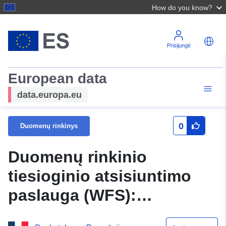
How do you know?
Prisijungti
European data
data.europa.eu
0
Duomenų rinkinys
Duomenų rinkinio
tiesioginio atsisiuntimo
paslauga (WFS):
N_ZONE_REG_PPRN_20110