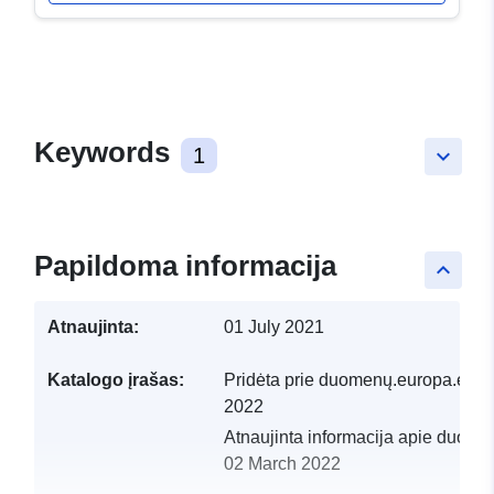
Keywords
1
keyboard_arrow_down
Papildoma informacija
keyboard_arrow_up
Atnaujinta:
01 July 2021
Katalogo įrašas:
Pridėta prie duomenų.europa.eu:
1
2022
Atnaujinta informacija apie duome
02 March 2022