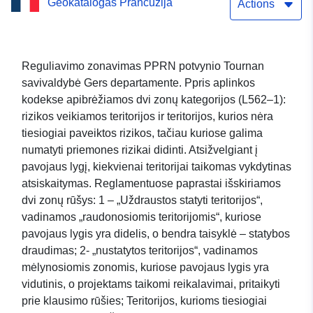
Geokatalogas Prancūzija
Actions
Reguliavimo zonavimas PPRN potvynio Tournan
savivaldybė Gers departamente. Ppris aplinkos
kodekse apibrėžiamos dvi zonų kategorijos (L562–1):
rizikos veikiamos teritorijos ir teritorijos, kurios nėra
tiesiogiai paveiktos rizikos, tačiau kuriose galima
numatyti priemones rizikai didinti. Atsižvelgiant į
pavojaus lygį, kiekvienai teritorijai taikomas vykdytinas
atsiskaitymas. Reglamentuose paprastai išskiriamos
dvi zonų rūšys: 1 – „Uždraustos statyti teritorijos“,
vadinamos „raudonosiomis teritorijomis“, kuriose
pavojaus lygis yra didelis, o bendra taisyklė – statybos
draudimas; 2- „nustatytos teritorijos“, vadinamos
mėlynosiomis zonomis, kuriose pavojaus lygis yra
vidutinis, o projektams taikomi reikalavimai, pritaikyti
prie klausimo rūšies; Teritorijos, kurioms tiesiogiai