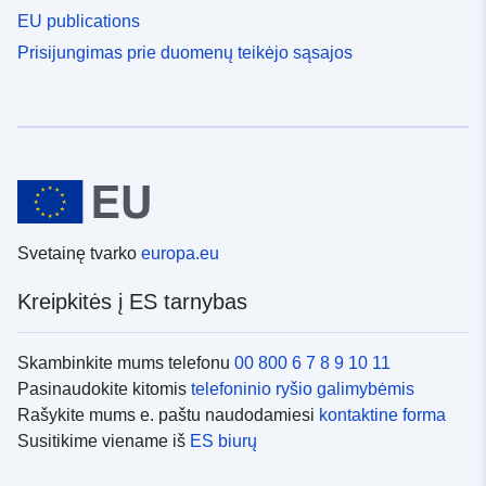
EU publications
Prisijungimas prie duomenų teikėjo sąsajos
Svetainę tvarko
europa.eu
Kreipkitės į ES tarnybas
Skambinkite mums telefonu
00 800 6 7 8 9 10 11
Pasinaudokite kitomis
telefoninio ryšio galimybėmis
Rašykite mums e. paštu naudodamiesi
kontaktine forma
Susitikime viename iš
ES biurų