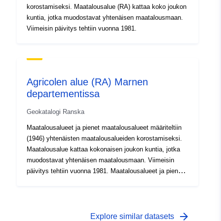
korostamiseksi. Maatalousalue (RA) kattaa koko joukon
kuntia, jotka muodostavat yhtenäisen maatalousmaan.
Viimeisin päivitys tehtiin vuonna 1981.
Agricolen alue (RA) Marnen
departementissa
Geokatalogi Ranska
Maatalousalueet ja pienet maatalousalueet määriteltiin
(1946) yhtenäisten maatalousalueiden korostamiseksi.
Maatalousalue kattaa kokonaisen joukon kuntia, jotka
muodostavat yhtenäisen maatalousmaan. Viimeisin
päivitys tehtiin vuonna 1981. Maatalousalueet ja pienet
maatalousalueet määriteltiin (1946) yhtenäisten
maatalousalueiden korostamiseksi. Maatalousalue
kattaa kokonaisen joukon kuntia, jotka muodostavat
yhtenäisen maatalousmaan. Viimeisin päivitys tehtiin
arrow_forward
Explore similar datasets