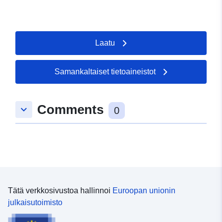
vuonna 1981.
Laatu
Samankaltaiset tietoaineistot
Comments
keyboard_arrow_down
0
Tätä verkkosivustoa hallinnoi
Euroopan unionin
julkaisutoimisto