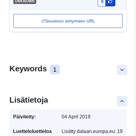
-
UNKNOWN
0
Sivustoon siirtymisen URL
Keywords
1
keyboard_arrow_down
Lisätietoja
keyboard_arrow_up
Päivitetty:
04 April 2019
Luetteloluetteloa
Lisätty dataan.europa.eu:
19