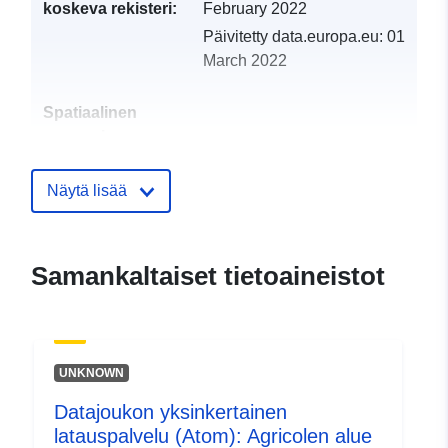
koskeva rekisteri:
February 2022
Päivitetty data.europa.eu:
01
March 2022
Spatiaalinen
resurssi:
Tunnisteet:
http://catalogue.geo-
Näytä lisää
ide.developpement-
durable.gouv.fr/service/fr-
120066022-wxs-ebb81282-
Samankaltaiset tietoaineistot
9c2d-4105-9374-
c443b8d9edbb
uriRef:
http://data.europa.eu/88u/dataset/fr
UNKNOWN
120066022-srv-84b3d2e5-fc1e-
4b81-8b75-72a7fce8f684
Datajoukon yksinkertainen
latauspalvelu (Atom): Agricolen alue