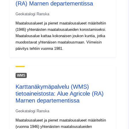
Tyyppi:
Tietoaineistolinkki:
(RA) Marnen departementissa
http://inspire.ec.europa.eu/metadat
codelist/SpatialDataServiceType/d
Geokatalogi Ranska
Maatalousalueet ja pienet maatalousalueet määriteltiin
(1946) yhtenäisten maatalousalueiden korostamiseksi.
Maatalousalue kattaa kokonaisen joukon kuntia, jotka
muodostavat yhtenäisen maatalousmaan. Viimeisin
päivitys tehtiin vuonna 1981.
WMS
Karttanäkymäpalvelu (WMS)
tietoaineistosta: Alue Agricole (RA)
Marnen departementissa
Geokatalogi Ranska
Maatalousalueet ja pienet maatalousalueet määriteltiin
(vuonna 1946) yhtenäisten maatalousalueiden