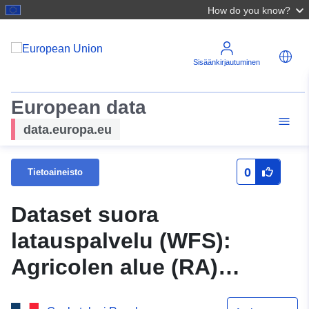
How do you know?
Sisäänkirjautuminen
European data
data.europa.eu
0
Tietoaineisto
Dataset suora
latauspalvelu (WFS):
Agricolen alue (RA)
Marnen departementissa