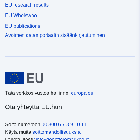
EU research results
EU Whoiswho
EU publications
Avoimen datan portaalin sisäänkirjautuminen
Tätä verkkosivustoa hallinnoi
europa.eu
Ota yhteyttä EU:hun
Soita numeroon
00 800 6 7 8 9 10 11
Käytä muita
soittomahdollisuuksia
Lähetä viesti
yhteydenottolomakkeella