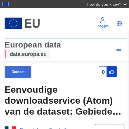
How do you know?
Inloggen
European data
data.europa.eu
0
Dataset
Eenvoudige
downloadservice (Atom)
van de dataset: Gebieden
van de gemeentelijke kaart