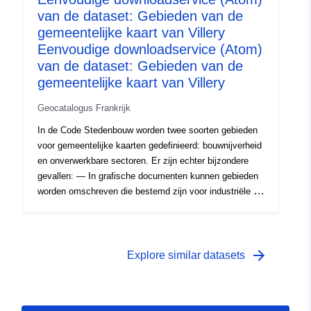
van de dataset: Gebieden van de
bosbouwactiviteiten en de ontwikkeling van natuurlijke
hulpbronnen vallen niet onder het beginsel van
gemeentelijke kaart van Villery
onbouwbaarheid dat voortvloeit uit de indeling. De
Eenvoudige downloadservice (Atom)
gebieden van de gemeenschappelijke kaart bestrijken
van de dataset: Gebieden van de
niet altijd het gehele gemeenschappelijke grondgebied.
gemeentelijke kaart van Villery
De gebieden van de gemeente die niet onder een sector
vallen, worden door een object vertegenwoordigd om de
Geocatalogus Frankrijk
gehele gemeente te bestrijken.
In de Code Stedenbouw worden twee soorten gebieden
voor gemeentelijke kaarten gedefinieerd: bouwnijverheid
en onverwerkbare sectoren. Er zijn echter bijzondere
gevallen: — In grafische documenten kunnen gebieden
worden omschreven die bestemd zijn voor industriële of
ambachtelijke activiteiten, met name gebieden die
onverenigbaar zijn met de buurt van bewoonde
gebieden. In voorkomend geval bepalen zij de gebieden
waar de wederopbouw van een door een ramp verwoest
arrow_forward
Explore similar datasets
gebouw niet is toegestaan. Installaties die nodig zijn
voor openbare voorzieningen, land- of
bosbouwactiviteiten en de ontwikkeling van natuurlijke