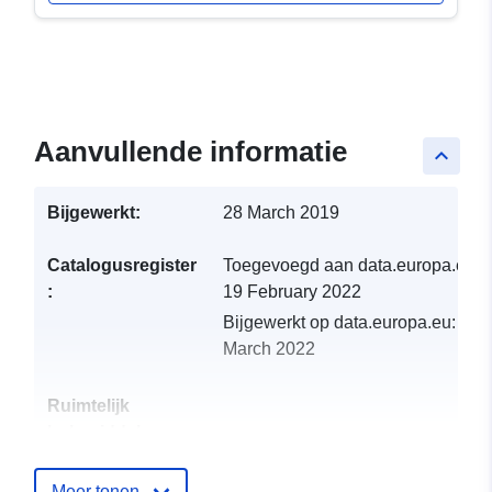
Aanvullende informatie
keyboard_arrow_up
Bijgewerkt:
28 March 2019
Catalogusregister
Toegevoegd aan data.europa.eu:
:
19 February 2022
Bijgewerkt op data.europa.eu:
01
March 2022
Ruimtelijk
hulpmiddel:
Identificatoren:
http://catalogue.geo-
Meer tonen