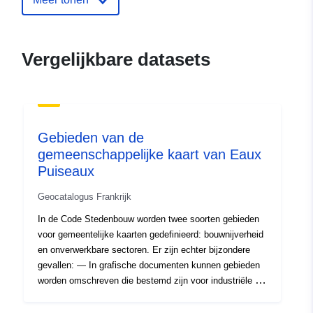
ide.developpement-
durable.gouv.fr/service/fr-
120066022-atom-c232ebe0-
Vergelijkbare datasets
2763-4980-9ed1-
db361acc1192
uriRef:
http://data.europa.eu/88u/dataset/fr
120066022-srv-84b872bc-0a5d-
Gebieden van de
4bb9-bf2f-28b9579b7911
gemeenschappelijke kaart van Eaux
Puiseaux
Soort:
Bron:
http://inspire.ec.europa.eu/metadat
Geocatalogus Frankrijk
codelist/ResourceType/services
In de Code Stedenbouw worden twee soorten gebieden
voor gemeentelijke kaarten gedefinieerd: bouwnijverheid
en onverwerkbare sectoren. Er zijn echter bijzondere
gevallen: — In grafische documenten kunnen gebieden
worden omschreven die bestemd zijn voor industriële of
ambachtelijke activiteiten, met name gebieden die
onverenigbaar zijn met de buurt van bewoonde