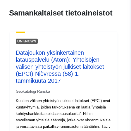
durable.gouv.fr/service/fr-
120066022-wxs-77c6a18f-
Samankaltaiset tietoaineistot
4f69-4aba-822f-
3db355aeef73
uriRef:
http://data.europa.eu/88u/dataset/fr
UNKNOWN
120066022-srv-84bcc32a-8817-
4913-84d1-518865f32bed
Datajoukon yksinkertainen
latauspalvelu (Atom): Yhteisöjen
Tyyppi:
Tietoaineistolinkki:
välisen yhteistyön julkiset laitokset
http://inspire.ec.europa.eu/metadat
(EPCI) Nièvressä (58) 1.
codelist/SpatialDataServiceType/d
tammikuuta 2017
Geokatalogi Ranska
Kuntien välisen yhteistyön julkiset laitokset (EPCI) ovat
kuntayhtymiä, joiden tarkoituksena on laatia ”yhteisiä
kehityshankkeita solidaarisuusalueilla”. Niihin
sovelletaan yhteisiä sääntöjä, jotka ovat yhdenmukaisia
ja verrattavissa paikallisviranomaisten sääntöihin. Tässä