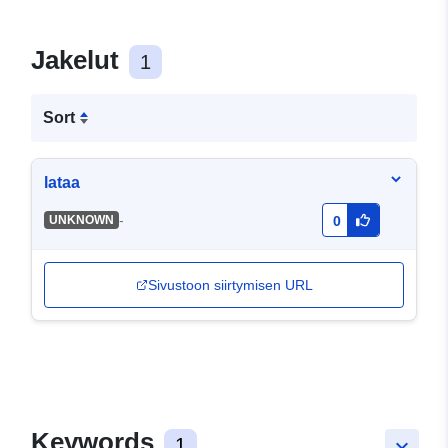
Jakelut
1
Sort
lataa
-
UNKNOWN
0
Sivustoon siirtymisen URL
Keywords
1
keyboard_arrow_down