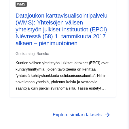
(SAN); Metropoli (ME). Lisäksi on olemassa EPCI-
WMS
hankkeita, joilla ei ole omaa verotusta: yhteisöjen
Datajoukon karttavisualisointipalvelu
yhteiset ammattiliitot (SIVU), yhteisöjen väliset
(WMS): Yhteisöjen välisen
moniammatilliset ammattiliitot (SIVOM), suljetut
ammattiliitot (SM Closed) ja avoimet sekaliitot (Avoin
yhteistyön julkiset instituutiot (EPCI)
yhteisliitto).
Nièvressä (58) 1. tammikuuta 2017
alkaen – pienimuotoinen
Geokatalogi Ranska
Kuntien välisen yhteistyön julkiset laitokset (EPCI) ovat
kuntaryhmittymiä, joiden tavoitteena on kehittää
”yhteisiä kehityshankkeita solidaarisuusalueilla”. Niihin
sovelletaan yhteisiä, yhdenmukaisia ja vastaavia
sääntöjä kuin paikallisviranomaisilla. Tässä esitetyt
tiedot koskevat omaa verotusta koskevia EPCI-
aloitteita: Kaupunkiyhteisö (CU); Maatalouden yhteisö
(CA); Kuntien yhteisö (CC); Syndikaatti
d’Agglomerération Nouvelle (SAN); Metropoli (ME). On
arrow_forward
Explore similar datasets
olemassa myös EPCI-aloitteita, joissa ei ole omaa
verotusta: yhteisöjen väliset ammattiliitot (SIVU),