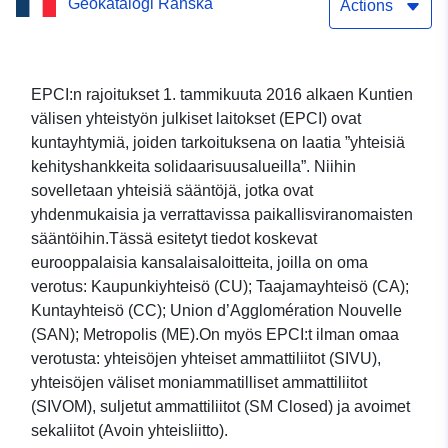
Geokatalogi Ranska
Mayennessa (053)
Actions
EPCI:n rajoitukset 1. tammikuuta 2016 alkaen Kuntien
välisen yhteistyön julkiset laitokset (EPCI) ovat
kuntayhtymiä, joiden tarkoituksena on laatia ”yhteisiä
kehityshankkeita solidaarisuusalueilla”. Niihin
sovelletaan yhteisiä sääntöjä, jotka ovat
yhdenmukaisia ja verrattavissa paikallisviranomaisten
sääntöihin.Tässä esitetyt tiedot koskevat
eurooppalaisia kansalaisaloitteita, joilla on oma
verotus: Kaupunkiyhteisö (CU); Taajamayhteisö (CA);
Kuntayhteisö (CC); Union d’Agglomération Nouvelle
(SAN); Metropolis (ME).On myös EPCI:t ilman omaa
verotusta: yhteisöjen yhteiset ammattiliitot (SIVU),
yhteisöjen väliset moniammatilliset ammattiliitot
(SIVOM), suljetut ammattiliitot (SM Closed) ja avoimet
sekaliitot (Avoin yhteisliitto).