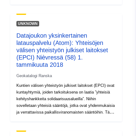
esitetyt tiedot liittyvät yksityiseen verotukseen EPCI:
Kaupunkiyhteisö (CU); Taajamayhteisö (CA);
Kuntayhteisö (CC); Union d’Agglomération Nouvelle
(SAN); Metropoli (ME). Lisäksi on olemassa EPCI-
UNKNOWN
hankkeita, joilla ei ole omaa verotusta: yhteisöjen
Datajoukon yksinkertainen
yhteiset ammattiliitot (SIVU), yhteisöjen väliset
latauspalvelu (Atom): Yhteisöjen
moniammatilliset ammattiliitot (SIVOM), suljetut
ammattiliitot (SM Closed) ja avoimet sekaliitot (Avoin
välisen yhteistyön julkiset laitokset
yhteisliitto).
(EPCI) Nièvressä (58) 1.
tammikuuta 2018
Geokatalogi Ranska
Kuntien välisen yhteistyön julkiset laitokset (EPCI) ovat
kuntayhtymiä, joiden tarkoituksena on laatia ”yhteisiä
kehityshankkeita solidaarisuusalueilla”. Niihin
sovelletaan yhteisiä sääntöjä, jotka ovat yhdenmukaisia
ja verrattavissa paikallisviranomaisten sääntöihin. Tässä
esitetyt tiedot liittyvät yksityiseen verotukseen EPCI:
Kaupunkiyhteisö (CU); Taajamayhteisö (CA);
Kuntayhteisö (CC); Union d’Agglomération Nouvelle