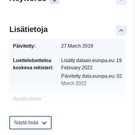
Lisätietoja
keyboard_arrow_up
Päivitetty:
27 March 2019
Luetteloluetteloa
Lisätty dataan.europa.eu:
19
koskeva rekisteri:
February 2022
Päivitetty data.europa.eu:
02
March 2022
Spatiaalinen
resurssi:
Tunnisteet:
http://catalogue.geo-
Näytä lisää
ide.developpement-