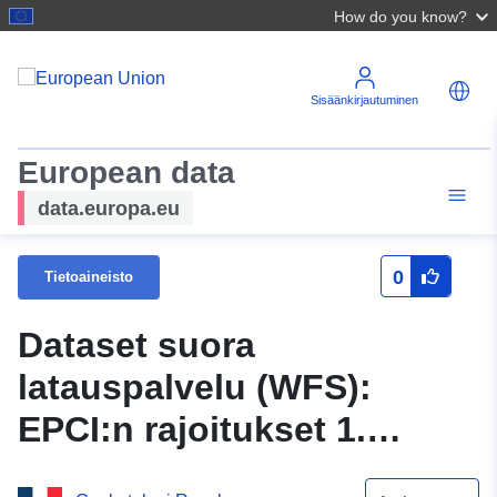
How do you know?
Sisäänkirjautuminen
European data
data.europa.eu
0
Tietoaineisto
Dataset suora
latauspalvelu (WFS):
EPCI:n rajoitukset 1.
tammikuuta 2016