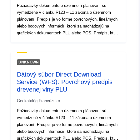
Požiadavky dokumentu o územnom plánovaní sú
vymedzené v článku R123 – 11 zákona o územnom
plánovaní. Predpis je vo forme povrchových, lineárnych
alebo bodových informácií, ktoré sa nachádzajú na
grafických dokumentoch PLU alebo POS. Predpis, ktorý
prekrýva oblasť plánovacieho dokumentu, vo
všeobecnosti ukladá dodatočné obmedzenie regulácie
oblasti.
UNKNOWN
Dátový súbor Direct Download
Service (WFS): Povrchový predpis
drevenej vlny PLU
Geokatalóg Francúzsko
Požiadavky dokumentu o územnom plánovaní sú
vymedzené v článku R123 – 11 zákona o územnom
plánovaní. Predpis je vo forme povrchových, lineárnych
alebo bodových informácií, ktoré sa nachádzajú na
grafických dokumentoch PLU alebo POS. Predpis, ktorý