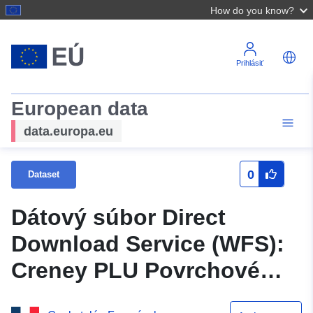
How do you know?
Prihlásiť
European data
data.europa.eu
0
Dataset
Dátový súbor Direct
Download Service (WFS):
Creney PLU Povrchové
predpisy v blízkosti Troyes