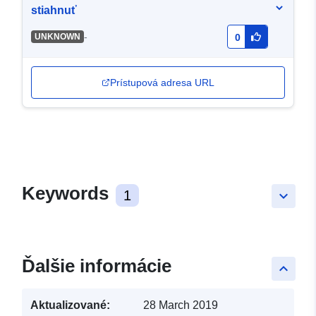
stiahnuť
-
UNKNOWN
0
Prístupová adresa URL
Keywords
1
keyboard_arrow_down
Ďalšie informácie
keyboard_arrow_up
Aktualizované:
28 March 2019