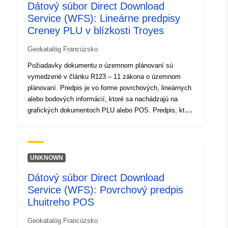
4611-931b-f1c194e748c1
Dátový súbor Direct Download
Service (WFS): Lineárne predpisy
Typ:
Zdroj:
Creney PLU v blízkosti Troyes
http://inspire.ec.europa.eu/metadat
codelist/SpatialDataServiceType/d
Geokatalóg Francúzsko
Požiadavky dokumentu o územnom plánovaní sú
vymedzené v článku R123 – 11 zákona o územnom
plánovaní. Predpis je vo forme povrchových, lineárnych
alebo bodových informácií, ktoré sa nachádzajú na
grafických dokumentoch PLU alebo POS. Predpis, ktorý
prekrýva oblasť plánovacieho dokumentu, vo
všeobecnosti ukladá dodatočné obmedzenie regulácie
oblasti.
UNKNOWN
Dátový súbor Direct Download
Service (WFS): Povrchový predpis
Lhuitreho POS
Geokatalóg Francúzsko